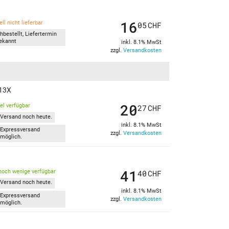
16
ll nicht lieferbar
05
CHF
hbestellt, Liefertermin
ekannt
inkl. 8.1% MwSt
zzgl.
Versandkosten
313X
20
kel verfügbar
27
CHF
Versand noch heute.
inkl. 8.1% MwSt
Expressversand
zzgl.
Versandkosten
möglich.
41
noch wenige verfügbar
40
CHF
Versand noch heute.
inkl. 8.1% MwSt
Expressversand
zzgl.
Versandkosten
möglich.