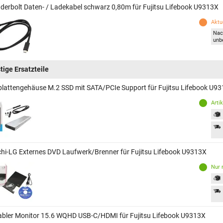
derbolt Daten- / Ladekabel schwarz 0,80m für Fujitsu Lifebook U9313X
Aktue
Nac
unb
tige Ersatzteile
plattengehäuse M.2 SSD mit SATA/PCIe Support für Fujitsu Lifebook U9
Arti
chi-LG Externes DVD Laufwerk/Brenner für Fujitsu Lifebook U9313X
Nur 
abler Monitor 15.6 WQHD USB-C/HDMI für Fujitsu Lifebook U9313X