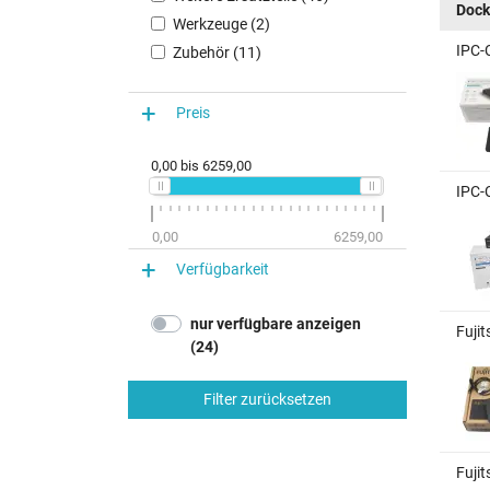
Dock
Werkzeuge (2)
IPC-
Zubehör (11)
Preis
0,00
bis
6259,00
IPC-
0,00
6259,00
Verfügbarkeit
nur verfügbare anzeigen
Fuji
(24)
Filter zurücksetzen
Fuji