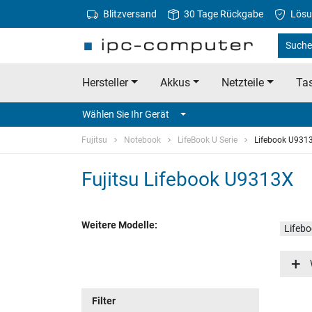
Blitzversand
30 Tage Rückgabe
Lösu
Suche 
Hersteller
Akkus
Netzteile
Tas
Wählen Sie Ihr Gerät
Fujitsu
Notebook
LifeBook U Serie
Lifebook U931
Fujitsu Lifebook U9313X
Weitere Modelle:
Lifeb
Lifeb
Filter