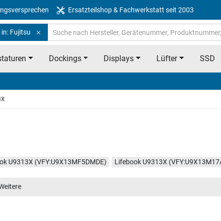
ngsversprechen
Ersatzteilshop & Fachwerkstatt seit 2003
in: Fujitsu
taturen
Dockings
Displays
Lüfter
SSD
3X
ook U9313X (VFY:U9X13MF5DMDE)
Lifebook U9313X (VFY:U9X13M1
ook U9313X (VFY:U9313XMF5DMDE)
Weitere