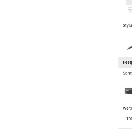
Stylu
Fest
Sams
Weit
10