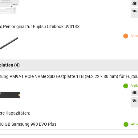
s Pen original für Fujitsu Lifebook U9313X
Aktue
platten
(4)
ung PM9A1 PCIe NVMe SSD Festplatte 1TB (M.2 22 x 80 mm) für Fujits
Arti
ere Kapazitäten:
00 GB Samsung 990 EVO Plus
Arti