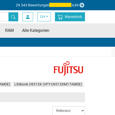
29.543 Bewertungen
4,86
CH
Warenkorb
RAM
Alle Kategorien
7AMDE)
Lifebook U9313X (VFY:U9313XM17AMDE)