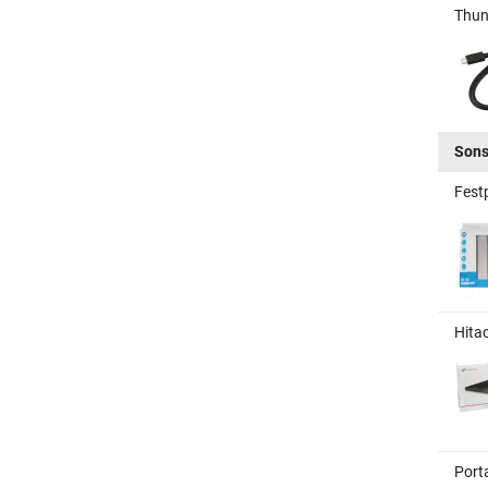
Thun
Sons
Fest
Hita
Port