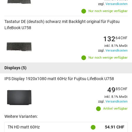
zzgl.
Versandkosten
Nur noch wenige verfügbar
Tastatur DE (deutsch) schwarz mit Backlight original für Fujitsu
LifeBook U758
132
64
CHF
inkl. 8.1% MwSt
zzgl.
Versandkosten
Nur noch wenige verfügbar
Displays
(5)
IPS Display 1920x1080 matt 60Hz für Fujitsu LifeBook U758
49
85
CHF
inkl. 8.1% MwSt
zzgl.
Versandkosten
Artikel verfügbar
Weitere Varianten:
TN HD matt 60Hz
54.91 CHF