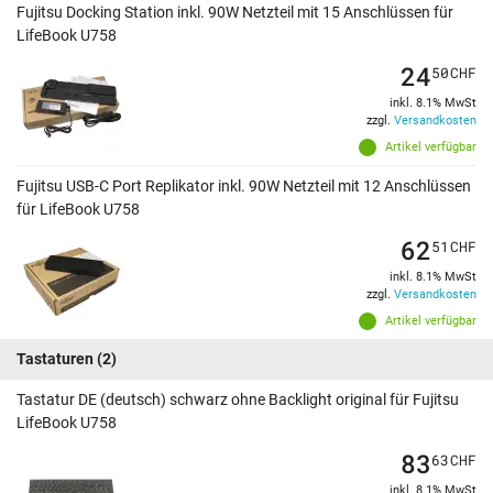
Fujitsu Docking Station inkl. 90W Netzteil mit 15 Anschlüssen für
LifeBook U758
24
50
CHF
inkl. 8.1% MwSt
zzgl.
Versandkosten
Artikel verfügbar
Fujitsu USB-C Port Replikator inkl. 90W Netzteil mit 12 Anschlüssen
für LifeBook U758
62
51
CHF
inkl. 8.1% MwSt
zzgl.
Versandkosten
Artikel verfügbar
Tastaturen
(2)
Tastatur DE (deutsch) schwarz ohne Backlight original für Fujitsu
LifeBook U758
83
63
CHF
inkl. 8.1% MwSt