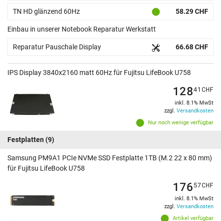
TN HD glänzend 60Hz
58.29 CHF
Einbau in unserer Notebook Reparatur Werkstatt
Reparatur Pauschale Display
66.68 CHF
IPS Display 3840x2160 matt 60Hz für Fujitsu LifeBook U758
128
41
CHF
inkl. 8.1% MwSt
zzgl.
Versandkosten
Nur noch wenige verfügbar
Festplatten
(9)
Samsung PM9A1 PCIe NVMe SSD Festplatte 1TB (M.2 22 x 80 mm)
für Fujitsu LifeBook U758
176
57
CHF
inkl. 8.1% MwSt
zzgl.
Versandkosten
Artikel verfügbar