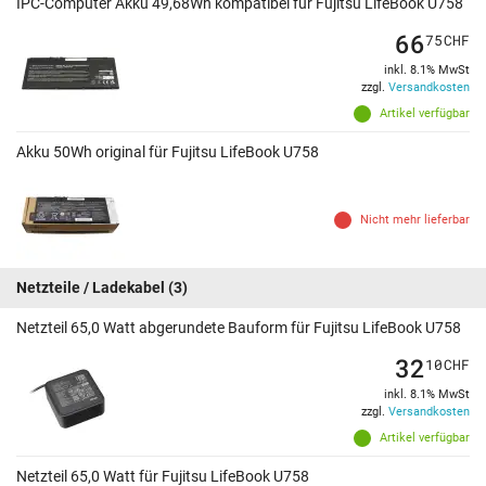
IPC-Computer Akku 49,68Wh kompatibel für Fujitsu LifeBook U758
66
75
CHF
inkl. 8.1% MwSt
zzgl.
Versandkosten
Artikel verfügbar
Akku 50Wh original für Fujitsu LifeBook U758
Nicht mehr lieferbar
Netzteile / Ladekabel
(3)
Netzteil 65,0 Watt abgerundete Bauform für Fujitsu LifeBook U758
32
10
CHF
inkl. 8.1% MwSt
zzgl.
Versandkosten
Artikel verfügbar
Netzteil 65,0 Watt für Fujitsu LifeBook U758