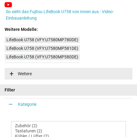
So sieht das Fujitsu LifeBook U758 von Innen aus - Video-
Einbauanleitung
Weitere Modelle:
LifeBook U758 (VFY:U7580MP780DE)
LifeBook U758 (VFY:U7580MP581DE)
LifeBook U758 (VFY:U7580MP580DE)
LifeBook U758 (VFY:U7580MP582DE)
Weitere
LifeBook U758 (VFY:U7580MP782DE)
LifeBook U758 (VFY:U7580M35SBNL)
Filter
LifeBook U758 (VFY:U7580MP584DE)
Kategorie