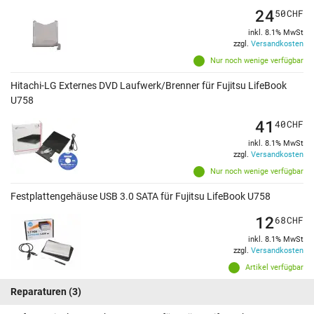
24
50
CHF
inkl. 8.1% MwSt
zzgl.
Versandkosten
Nur noch wenige verfügbar
Hitachi-LG Externes DVD Laufwerk/Brenner für Fujitsu LifeBook
U758
41
40
CHF
inkl. 8.1% MwSt
zzgl.
Versandkosten
Nur noch wenige verfügbar
Festplattengehäuse USB 3.0 SATA für Fujitsu LifeBook U758
12
68
CHF
inkl. 8.1% MwSt
zzgl.
Versandkosten
Artikel verfügbar
Reparaturen
(3)