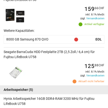
159
66
CHF
inkl. 8.1% MwSt
zzgl.
Versandkosten
Artikel verfügbar
Weitere Kapazitäten:
8000 GB Samsung 870 QVO
EOL
Seagate BarraCuda HDD Festplatte 2TB (2,5 Zoll / 6,4 cm) für
Fujitsu LifeBook U758
125
88
CHF
inkl. 8.1% MwSt
zzgl.
Versandkosten
Aktuell nicht lieferbar
Arbeitsspeicher
(5)
Hynix Arbeitsspeicher 16GB DDR4-RAM 3200 MHz für Fujitsu
LifeBook U758