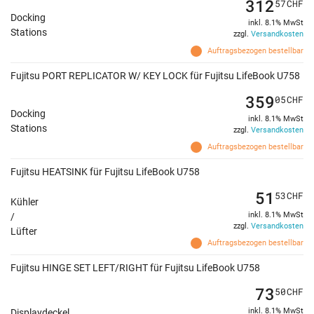
312
57
CHF
Docking
inkl. 8.1% MwSt
Stations
zzgl.
Versandkosten
Auftragsbezogen bestellbar
Fujitsu PORT REPLICATOR W/ KEY LOCK für Fujitsu LifeBook U758
359
05
CHF
Docking
inkl. 8.1% MwSt
Stations
zzgl.
Versandkosten
Auftragsbezogen bestellbar
Fujitsu HEATSINK für Fujitsu LifeBook U758
51
53
CHF
Kühler
inkl. 8.1% MwSt
/
zzgl.
Versandkosten
Lüfter
Auftragsbezogen bestellbar
Fujitsu HINGE SET LEFT/RIGHT für Fujitsu LifeBook U758
73
50
CHF
inkl. 8.1% MwSt
Displaydeckel