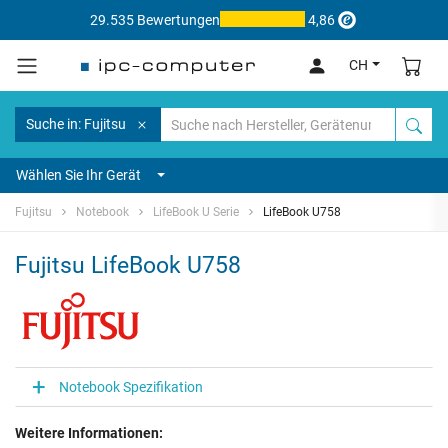
29.535 Bewertungen
4,86
CH
Suche in: Fujitsu
Wählen Sie Ihr Gerät
Fujitsu
Notebook
LifeBook U Serie
LifeBook U758
Fujitsu LifeBook U758
Notebook Spezifikation
Weitere Informationen: