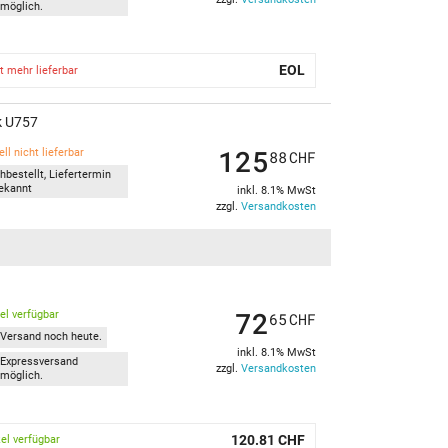
möglich.
EOL
t mehr lieferbar
ok U757
125
ll nicht lieferbar
88
CHF
hbestellt, Liefertermin
ekannt
inkl. 8.1% MwSt
zzgl.
Versandkosten
72
kel verfügbar
65
CHF
Versand noch heute.
inkl. 8.1% MwSt
Expressversand
zzgl.
Versandkosten
möglich.
120.81 CHF
kel verfügbar