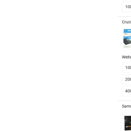
10
Cruc
Weit
10
20
40
Sams