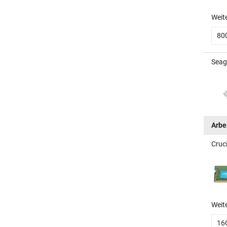
Weit
80
Seag
Arbe
Cruc
Weit
16