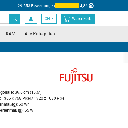
29.553 Bewertungen
4,86
CH
Warenkorb
RAM
Alle Kategorien
agonale:
39,6 cm (15.6")
:
1366 x 768 Pixel / 1920 x 1080 Pixel
ienmäßig)
: 50 Wh
serienmäßig):
65 W