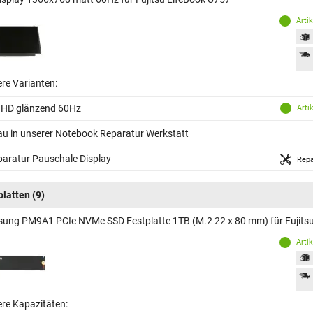
Arti
ere Varianten:
 HD glänzend 60Hz
Arti
au in unserer Notebook Reparatur Werkstatt
aratur Pauschale Display
Repa
platten
(9)
ung PM9A1 PCIe NVMe SSD Festplatte 1TB (M.2 22 x 80 mm) für Fujits
Arti
ere Kapazitäten: