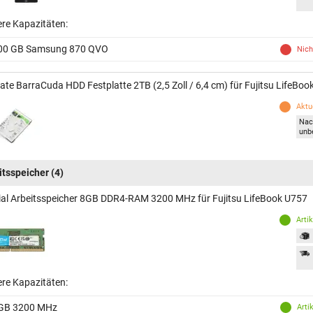
ere Kapazitäten:
00 GB Samsung 870 QVO
Nich
ate BarraCuda HDD Festplatte 2TB (2,5 Zoll / 6,4 cm) für Fujitsu LifeBo
Aktue
Nac
unb
itsspeicher
(4)
ial Arbeitsspeicher 8GB DDR4-RAM 3200 MHz für Fujitsu LifeBook U757
Arti
ere Kapazitäten:
GB 3200 MHz
Arti