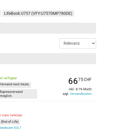
LifeBook U757 (VFY:U7570MP780DE)
LifeBook U757 (VFY:U7570M0029FR)
LifeBook U757 (VFY:U7570M45ABHU)
LifeBook U757 (VFY:U7570MP760CH)
)
66
kel verfügbar
75
CHF
Versand noch heute.
inkl. 8.1% MwSt
Expressversand
zzgl.
Versandkosten
möglich.
t mehr lieferbar
(End of Life)
bedeutet EOL?