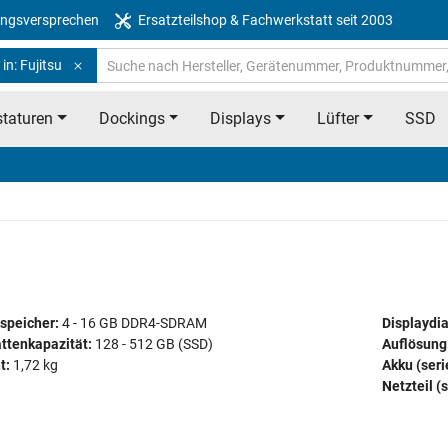
ngsversprechen
Ersatzteilshop & Fachwerkstatt seit 2003
in: Fujitsu
taturen
Dockings
Displays
Lüfter
SSD
speicher:
4 - 16 GB DDR4-SDRAM
Displaydi
ttenkapazität:
128 - 512 GB (SSD)
Auflösung
t:
1,72 kg
Akku (ser
Netzteil (