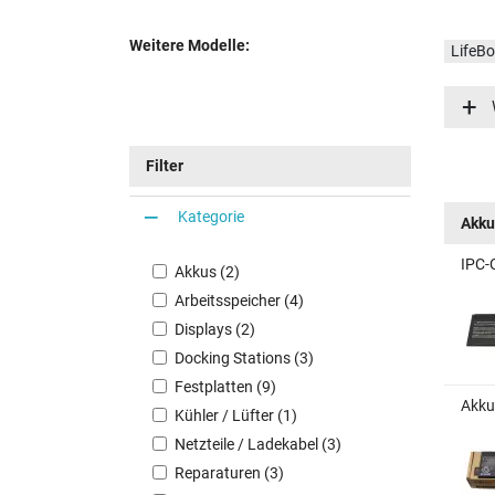
Weitere Modelle:
LifeB
LifeB
LifeB
LifeB
Filter
LifeB
Kategorie
Akku
IPC-
Akkus (2)
Arbeitsspeicher (4)
Displays (2)
Docking Stations (3)
Festplatten (9)
Akku
Kühler / Lüfter (1)
Netzteile / Ladekabel (3)
Reparaturen (3)