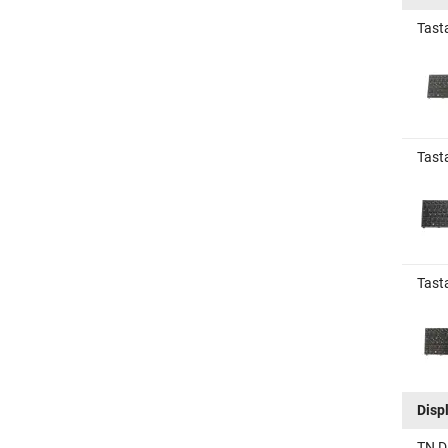
Tast
Tast
Tast
Disp
TN D