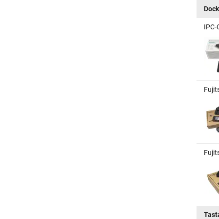
Dock
IPC-
Fuji
Fuji
Tast