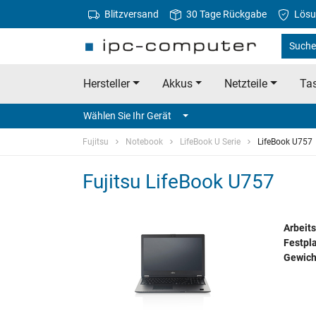
Blitzversand
30 Tage Rückgabe
Lösu
Suche 
Hersteller
Akkus
Netzteile
Tas
Wählen Sie Ihr Gerät
Fujitsu
Notebook
LifeBook U Serie
LifeBook U757
Fujitsu LifeBook U757
Arbeits
Festpla
Gewich