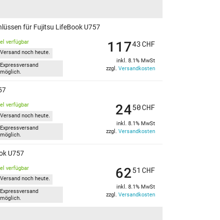
lüssen für Fujitsu LifeBook U757
117
kel verfügbar
43
CHF
Versand noch heute.
inkl. 8.1% MwSt
Expressversand
zzgl.
Versandkosten
möglich.
57
24
kel verfügbar
50
CHF
Versand noch heute.
inkl. 8.1% MwSt
Expressversand
zzgl.
Versandkosten
möglich.
ook U757
62
kel verfügbar
51
CHF
Versand noch heute.
inkl. 8.1% MwSt
Expressversand
zzgl.
Versandkosten
möglich.