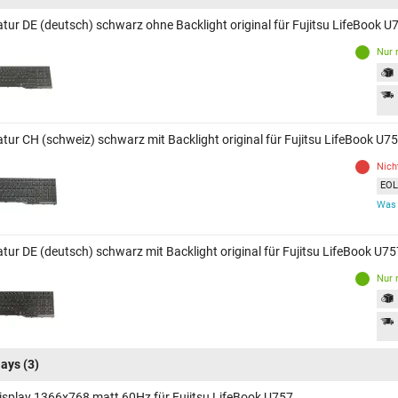
atur DE (deutsch) schwarz ohne Backlight original für Fujitsu LifeBook U
Nur 
atur CH (schweiz) schwarz mit Backlight original für Fujitsu LifeBook U7
Nich
EOL 
Was 
atur DE (deutsch) schwarz mit Backlight original für Fujitsu LifeBook U75
Nur 
lays
(3)
isplay 1366x768 matt 60Hz für Fujitsu LifeBook U757