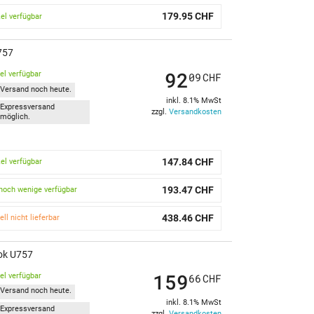
179.95 CHF
kel verfügbar
U757
92
kel verfügbar
09
CHF
Versand noch heute.
inkl. 8.1% MwSt
Expressversand
zzgl.
Versandkosten
möglich.
147.84 CHF
kel verfügbar
193.47 CHF
noch wenige verfügbar
438.46 CHF
ell nicht lieferbar
ook U757
159
kel verfügbar
66
CHF
Versand noch heute.
inkl. 8.1% MwSt
Expressversand
zzgl.
Versandkosten