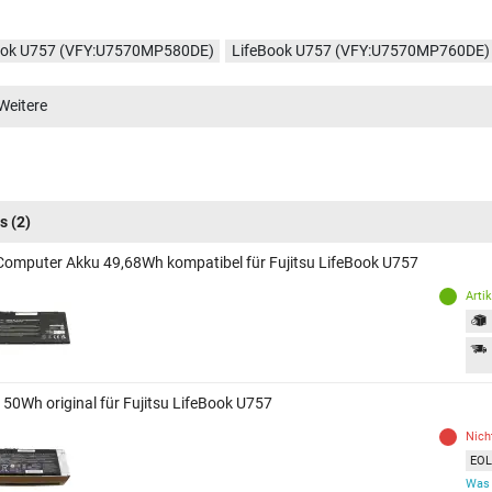
ook U757 (VFY:U7570MP580DE)
LifeBook U757 (VFY:U7570MP760DE)
ook U757 (VFY:U7570MP590DE)
LifeBook U757 (VFY:U7576MP581DE)
Weitere
ook U757 (VFY:U7570M17TPIT)
LifeBook U757 (VFY:U7570M35TBNL)
ook U757 (VFY:U7570M45SOIT)
LifeBook U757 (VFY:U7570M472PBE)
ook U757 (VFY:U7576M25SBNC)
LifeBook U757 (VFY:U7570M25PBNL
s
(2)
Computer Akku 49,68Wh kompatibel für Fujitsu LifeBook U757
Arti
 50Wh original für Fujitsu LifeBook U757
Nich
EOL 
Was 