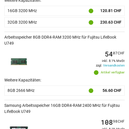
Weitere Kapazitäten:
16GB 3200 MHz
120.81 CHF
32GB 3200 MHz
230.63 CHF
Arbeitsspeicher 8GB DDR4-RAM 3200 MHz für Fujitsu LifeBook
U749
54
07
CHF
inkl. 8.1% MwSt
zzgl.
Versandkosten
Artikel verfügbar
Weitere Kapazitäten:
8GB 2666 MHz
56.60 CHF
Samsung Arbeitsspeicher 16GB DDR4-RAM 2400 MHz für Fujitsu
LifeBook U749
108
98
CHF