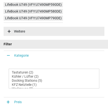
LifeBook U749 (VFY:U7490MP590DE)
LifeBook U749 (VFY:U7490MP580DE)
LifeBook U749 (VFY:U7490MP790DE)
LifeBook U749 (VFY:U7490MP581DE)
Weitere
LifeBook U749 (VFY:U7490M131SIT)
LifeBook U749 (VFY:U7490M171FPT)
Filter
LifeBook U749 (VFY:U7490M430SIT)
LifeBook U749 (VFY:U7490MP590CH)
Kategorie
LifeBook U749 (VFY:U7490MP780DE)
Preis