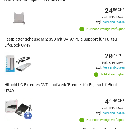
24
50
CHF
inkl. 8.1% MwSt
zzgl.
Versandkosten
Nur noch wenige verfügbar
Festplattengehäuse M.2 SSD mit SATA/PCIe Support für Fujitsu
LifeBook U749
20
27
CHF
inkl. 8.1% MwSt
zzgl.
Versandkosten
Artikel verfügbar
Hitachi-LG Externes DVD Laufwerk/Brenner für Fujitsu LifeBook
U749
41
40
CHF
inkl. 8.1% MwSt
zzgl.
Versandkosten
Nur noch wenige verfügbar