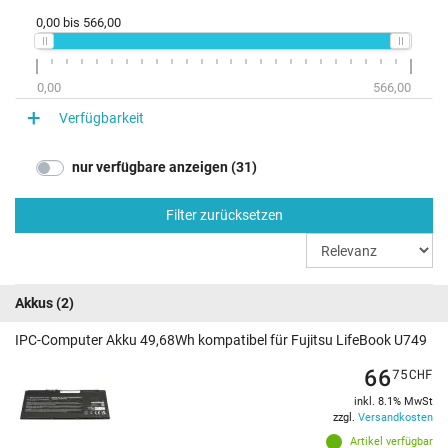
0,00
bis
566,00
0,00
566,00
Verfügbarkeit
nur verfügbare anzeigen (31)
Filter zurücksetzen
Akkus
(2)
IPC-Computer Akku 49,68Wh kompatibel für Fujitsu LifeBook U749
66
75
CHF
inkl. 8.1% MwSt
zzgl.
Versandkosten
Artikel verfügbar