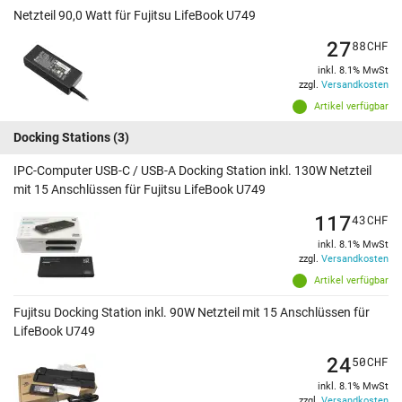
Netzteil 90,0 Watt für Fujitsu LifeBook U749
27
88
CHF
inkl. 8.1% MwSt
zzgl.
Versandkosten
Artikel verfügbar
Docking Stations
(3)
IPC-Computer USB-C / USB-A Docking Station inkl. 130W Netzteil
mit 15 Anschlüssen für Fujitsu LifeBook U749
117
43
CHF
inkl. 8.1% MwSt
zzgl.
Versandkosten
Artikel verfügbar
Fujitsu Docking Station inkl. 90W Netzteil mit 15 Anschlüssen für
LifeBook U749
24
50
CHF
inkl. 8.1% MwSt
zzgl.
Versandkosten