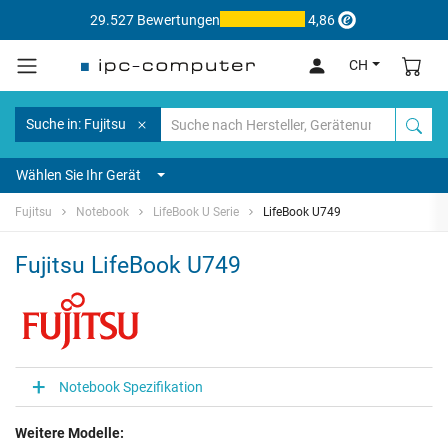
29.527 Bewertungen
4,86
CH
Suche in: Fujitsu
Wählen Sie Ihr Gerät
Fujitsu
Notebook
LifeBook U Serie
LifeBook U749
Fujitsu LifeBook U749
Notebook Spezifikation
Weitere Modelle: