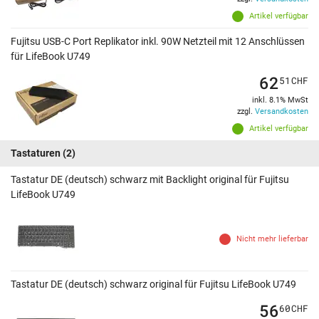
Artikel verfügbar
Fujitsu USB-C Port Replikator inkl. 90W Netzteil mit 12 Anschlüssen
für LifeBook U749
62
51
CHF
inkl. 8.1% MwSt
zzgl.
Versandkosten
Artikel verfügbar
Tastaturen
(2)
Tastatur DE (deutsch) schwarz mit Backlight original für Fujitsu
LifeBook U749
Nicht mehr lieferbar
Tastatur DE (deutsch) schwarz original für Fujitsu LifeBook U749
56
60
CHF