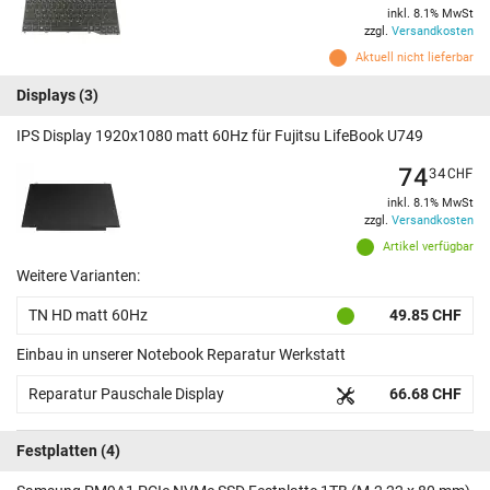
inkl. 8.1% MwSt
zzgl.
Versandkosten
Aktuell nicht lieferbar
Displays
(3)
IPS Display 1920x1080 matt 60Hz für Fujitsu LifeBook U749
74
34
CHF
inkl. 8.1% MwSt
zzgl.
Versandkosten
Artikel verfügbar
Weitere Varianten:
TN HD matt 60Hz
49.85 CHF
Einbau in unserer Notebook Reparatur Werkstatt
Reparatur Pauschale Display
66.68 CHF
Festplatten
(4)