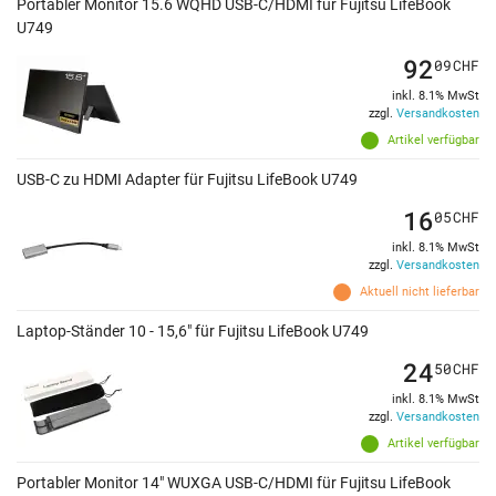
Portabler Monitor 15.6 WQHD USB-C/HDMI für Fujitsu LifeBook
U749
92
09
CHF
inkl. 8.1% MwSt
zzgl.
Versandkosten
Artikel verfügbar
USB-C zu HDMI Adapter für Fujitsu LifeBook U749
16
05
CHF
inkl. 8.1% MwSt
zzgl.
Versandkosten
Aktuell nicht lieferbar
Laptop-Ständer 10 - 15,6" für Fujitsu LifeBook U749
24
50
CHF
inkl. 8.1% MwSt
zzgl.
Versandkosten
Artikel verfügbar
Portabler Monitor 14" WUXGA USB-C/HDMI für Fujitsu LifeBook