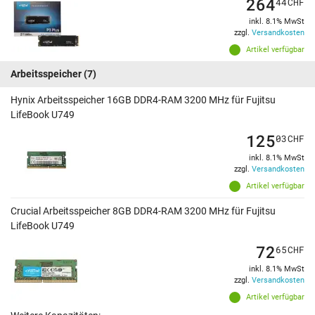
264
44
CHF
inkl. 8.1% MwSt
zzgl.
Versandkosten
Artikel verfügbar
Arbeitsspeicher
(7)
Hynix Arbeitsspeicher 16GB DDR4-RAM 3200 MHz für Fujitsu
LifeBook U749
125
03
CHF
inkl. 8.1% MwSt
zzgl.
Versandkosten
Artikel verfügbar
Crucial Arbeitsspeicher 8GB DDR4-RAM 3200 MHz für Fujitsu
LifeBook U749
72
65
CHF
inkl. 8.1% MwSt
zzgl.
Versandkosten
Artikel verfügbar