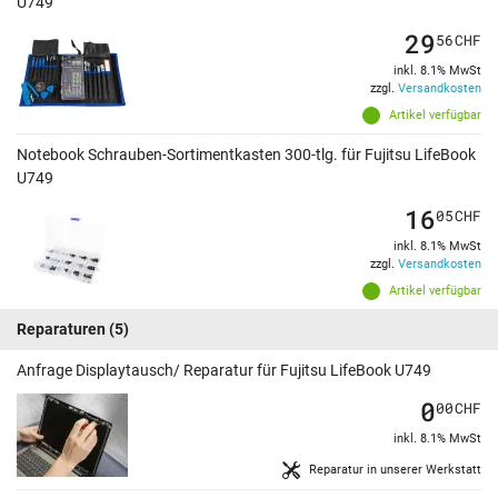
U749
29
56
CHF
inkl. 8.1% MwSt
zzgl.
Versandkosten
Artikel verfügbar
Notebook Schrauben-Sortimentkasten 300-tlg. für Fujitsu LifeBook
U749
16
05
CHF
inkl. 8.1% MwSt
zzgl.
Versandkosten
Artikel verfügbar
Reparaturen
(5)
Anfrage Displaytausch/ Reparatur für Fujitsu LifeBook U749
0
00
CHF
inkl. 8.1% MwSt
Reparatur in unserer Werkstatt