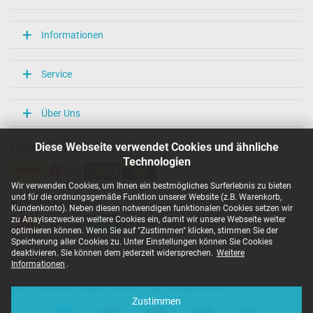
Informationen
Service
Über Uns
Diese Webseite verwendet Cookies und ähnliche
Unsere Versandarten
Technologien
Wir verwenden Cookies, um Ihnen ein bestmögliches Surferlebnis zu bieten
und für die ordnungsgemäße Funktion unserer Website (z.B. Warenkorb,
Unsere Zahlarten
Kundenkonto). Neben diesen notwendigen funktionalen Cookies setzen wir
zu Anaylsezwecken weitere Cookies ein, damit wir unsere Webseite weiter
optimieren können. Wenn Sie auf "Zustimmen" klicken, stimmen Sie der
Speicherung aller Cookies zu. Unter Einstellungen können Sie Cookies
deaktivieren. Sie können dem jederzeit widersprechen.
Weitere
Copyright ©
IPC-Computer Deutschland GmbH
Informationen
.
Alle Preise inkl. gesetzl. MwSt. zzgl. Versandkosten
Zustimmen