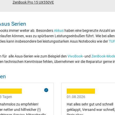
ZenBook Pro 15 UX550VE
 Asus Serien
ebooks immer weiter ab. Besonders
Akkus
haben eine begrenzte Anzahl an 
aufen können, was zu spürbaren Leistungseinbußen führt. Wie bei allen
 Dies kann insbesondere bei leistungsstarken Asus Notebooks wie der
TUF
en für alle Asus-Serien wie zum Beispiel den
VivoBook
- und
ZenBook-Mode
igen technischen Kenntnisse fehlen, übernehmen wir die Reparatur gerne i
gen
 3 Tagen
01.08.2026
nahmslos zu empfehlen!
Hat alles sehr gut und schnell
r netter und hilfreicher (!)
geklappt, Versand war schnell,