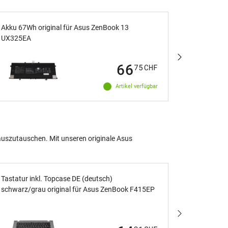
Akku 67Wh original für Asus ZenBook 13
Akku 67Wh
UX325EA
UX325JA
66
75
CHF
Artikel verfügbar
auszutauschen. Mit unseren originale Asus
Tastatur inkl. Topcase DE (deutsch)
Tastatur i
schwarz/grau original für Asus ZenBook F415EP
schwarz/g