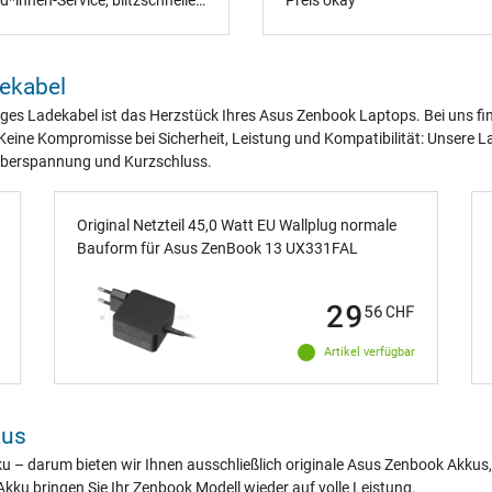
*innen-Service, blitzschneller
Preis okay
sand und sicher verpackt.
en Dank für die schnelle &
mplizierte Hilfe!
ekabel
ges Ladekabel ist das Herzstück Ihres Asus Zenbook Laptops. Bei uns find
 Keine Kompromisse bei Sicherheit, Leistung und Kompatibilität: Unsere L
 Überspannung und Kurzschluss.
Original Netzteil 45,0 Watt EU Wallplug normale
Bauform für Asus ZenBook 13 UX331FAL
29
56
CHF
Artikel verfügbar
kus
ku – darum bieten wir Ihnen ausschließlich originale Asus Zenbook Akkus, 
kku bringen Sie Ihr Zenbook Modell wieder auf volle Leistung.