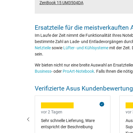
ZenBook 15 UM3504DA
Ersatzteile für die meistverkauften
Im Laufe der Zeit nimmt die Funktionalität Ihres Not
bestimmte Zahl an Lade- und Entladevorgängen durchl
Netzteile
sowie
Lüfter- und Kühlsysteme
mit der Zeit.
sein.
Wir bieten nicht nur eine breite Auswahl an Ersatzteil
Business
- oder
ProArt-Notebook
. Falls Ihnen die nöt
Verifizierte Asus Kundenbewertun
vor 2 Tagen
vor
, kann ich
Sehr schnelle Lieferung, Ware
Aus
 danke
entspricht der Beschreibung
Supe