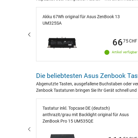
 X3500PA
Akku 67Wh original für Asus ZenBook 13
UM325SA
70
66
12
CHF
75
CHF
ikel verfügbar
Artikel verfügbar
Die beliebtesten Asus Zenbook Tas
Abgenutzte Tasten, ausgefallene Buchstaben oder ver
Zenbook Tastaturen bringen Sie Ihr Gerät schnell und
Tastatur inkl. Topcase DE (deutsch)
 für Asus
anthrazit/grau mit Backlight original für Asus
ZenBook Pro 15 UM535QE