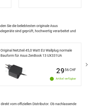
nochmal a
en Sie die beliebtesten originale Asus
adegeräte sind geprüft, hochwertig verarbeitet und
Original Netzteil 45,0 Watt EU Wallplug normale
Original N
Bauform für Asus ZenBook 13 UX331UA
Bauform f
29
56
CHF
Artikel verfügbar
direkt vom offiziellen Distributor. Ob nachlassende