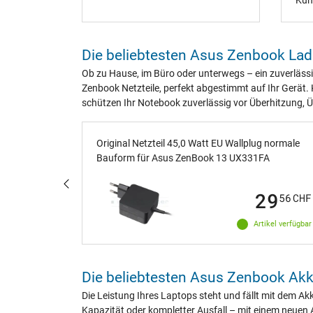
Team.
Kund
Ver
Viel
unko
Die beliebtesten Asus Zenbook Lad
Ob zu Hause, im Büro oder unterwegs – ein zuverlässi
Zenbook Netzteile, perfekt abgestimmt auf Ihr Gerät.
schützen Ihr Notebook zuverlässig vor Überhitzung,
 normale
Original Netzteil 45,0 Watt EU Wallplug normale
562FA
Bauform für Asus ZenBook 13 UX331FA
29
29
56
CHF
56
CHF
ikel verfügbar
Artikel verfügbar
Die beliebtesten Asus Zenbook Ak
Die Leistung Ihres Laptops steht und fällt mit dem Ak
Kapazität oder kompletter Ausfall – mit einem neuen A