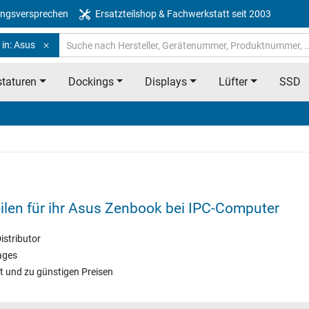
ngsversprechen
Ersatzteilshop & Fachwerkstatt seit 2003
 in: Asus
taturen
Dockings
Displays
Lüfter
SSD
eilen für ihr Asus Zenbook bei IPC-Computer
istributor
ages
t und zu günstigen Preisen