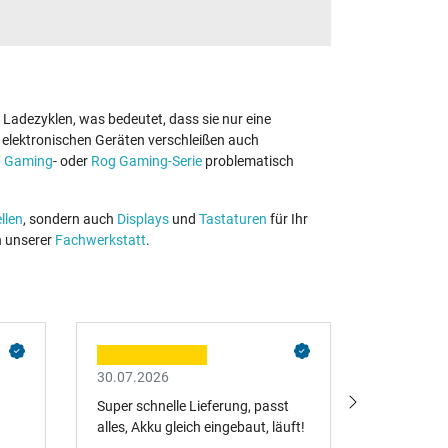
Ladezyklen, was bedeutet, dass sie nur eine
 elektronischen Geräten verschleißen auch
 Gaming
- oder
Rog Gaming-Serie
problematisch
llen
, sondern auch
Displays
und
Tastaturen
für Ihr
n unserer
Fachwerkstatt
.
30.07.2026
29.07.202
Super schnelle Lieferung, passt
Super schn
alles, Akku gleich eingebaut, läuft!
wärmstens