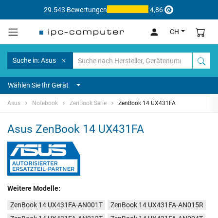
29.543 Bewertungen
4,86
CH
Suche in: Asus
Wählen Sie Ihr Gerät
Asus
Notebook
ZenBook Serie
ZenBook 14 UX431FA
Asus ZenBook 14 UX431FA
Weitere Modelle:
ZenBook 14 UX431FA-AN001T
ZenBook 14 UX431FA-AN015R