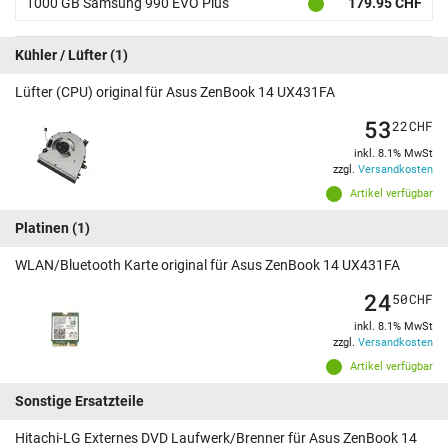
1000 GB Samsung 990 EVO Plus
179.95 CHF
Kühler / Lüfter
(1)
Lüfter (CPU) original für Asus ZenBook 14 UX431FA
53
22
CHF
inkl. 8.1% MwSt
zzgl.
Versandkosten
Artikel verfügbar
Platinen
(1)
WLAN/Bluetooth Karte original für Asus ZenBook 14 UX431FA
24
50
CHF
inkl. 8.1% MwSt
zzgl.
Versandkosten
Artikel verfügbar
Sonstige Ersatzteile
Hitachi-LG Externes DVD Laufwerk/Brenner für Asus ZenBook 14