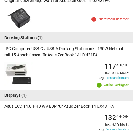
Original Netzteil 45,0 Watt für Asus ZenBook 14 UX431FA
Nicht mehr lieferbar
Docking Stations
(1)
IPC-Computer USB-C / USB-A Docking Station inkl. 130W Netzteil
mit 15 Anschlüssen für Asus ZenBook 14 UX431FA
117
43
CHF
inkl. 8.1% MwSt
zzgl.
Versandkosten
Artikel verfügbar
Displays
(1)
Asus LCD 14.0' FHD WV EDP für Asus ZenBook 14 UX431FA
132
64
CHF
inkl. 8.1% MwSt
zzgl.
Versandkosten