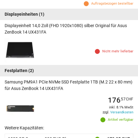
Auftragsbezogen bestellbar
Displayeinheiten
(1)
Displayeinheit 14,0 Zoll (FHD 1920x1080) silber Original für Asus
ZenBook 14 UX431FA
Nicht mehr lieferbar
Festplatten
(2)
Samsung PM9A1 PCIe NVMe SSD Festplatte 1TB (M.2 22 x 80 mm)
für Asus ZenBook 14 UX431FA
176
57
CHF
inkl. 8.1% MwSt
zzgl.
Versandkosten
Artikel verfügbar
Weitere Kapazitäten: