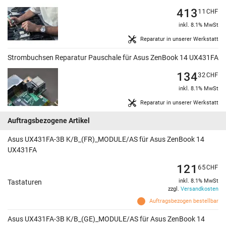
413
11
CHF
inkl. 8.1% MwSt
Reparatur in unserer Werkstatt
Strombuchsen Reparatur Pauschale für Asus ZenBook 14 UX431FA
134
32
CHF
inkl. 8.1% MwSt
Reparatur in unserer Werkstatt
Auftragsbezogene Artikel
Asus UX431FA-3B K/B_(FR)_MODULE/AS für Asus ZenBook 14
UX431FA
121
65
CHF
inkl. 8.1% MwSt
Tastaturen
zzgl.
Versandkosten
Auftragsbezogen bestellbar
Asus UX431FA-3B K/B_(GE)_MODULE/AS für Asus ZenBook 14