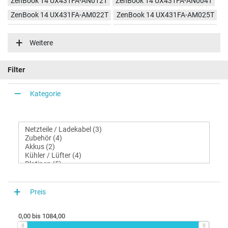
ZenBook 14 UX431FA-AN012T
ZenBook 14 UX431FA-AN004T
ZenBook 14 UX431FA-AM022T
ZenBook 14 UX431FA-AM025T
ZenBook 14 UX431FA-AM892T
ZenBook 14 UX431FA-AM853T
Weitere
ZenBook 14 UX431FA-AM022R
ZenBook 14 UX431FA-AM130
Filter
Kategorie
Preis
0,00
bis
1084,00