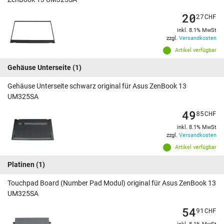
20
27
CHF
inkl. 8.1% MwSt
zzgl.
Versandkosten
Artikel verfügbar
Gehäuse Unterseite
(1)
Gehäuse Unterseite schwarz original für Asus ZenBook 13
UM325SA
49
85
CHF
inkl. 8.1% MwSt
zzgl.
Versandkosten
Artikel verfügbar
Platinen
(1)
Touchpad Board (Number Pad Modul) original für Asus ZenBook 13
UM325SA
54
91
CHF