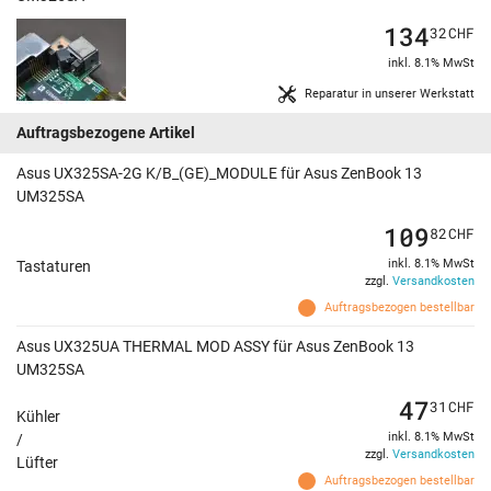
134
32
CHF
inkl. 8.1% MwSt
Reparatur in unserer Werkstatt
Auftragsbezogene Artikel
Asus UX325SA-2G K/B_(GE)_MODULE für Asus ZenBook 13
UM325SA
109
82
CHF
inkl. 8.1% MwSt
Tastaturen
zzgl.
Versandkosten
Auftragsbezogen bestellbar
Asus UX325UA THERMAL MOD ASSY für Asus ZenBook 13
UM325SA
47
31
CHF
Kühler
inkl. 8.1% MwSt
/
zzgl.
Versandkosten
Lüfter
Auftragsbezogen bestellbar