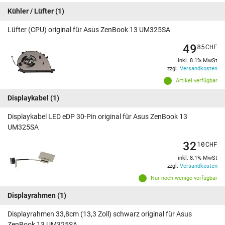
Kühler / Lüfter
(1)
Lüfter (CPU) original für Asus ZenBook 13 UM325SA
49
85
CHF
inkl. 8.1% MwSt
zzgl.
Versandkosten
Artikel verfügbar
Displaykabel
(1)
Displaykabel LED eDP 30-Pin original für Asus ZenBook 13
UM325SA
32
10
CHF
inkl. 8.1% MwSt
zzgl.
Versandkosten
Nur noch wenige verfügbar
Displayrahmen
(1)
Displayrahmen 33,8cm (13,3 Zoll) schwarz original für Asus
ZenBook 13 UM325SA