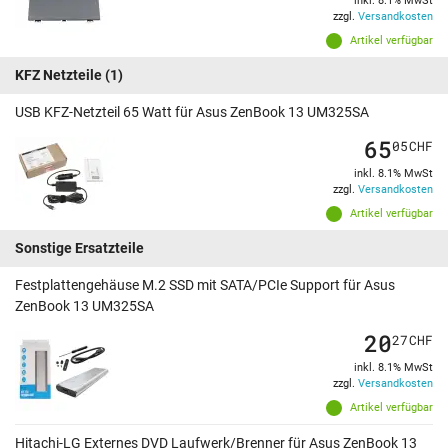
inkl. 8.1% MwSt
zzgl.
Versandkosten
Artikel verfügbar
KFZ Netzteile
(1)
USB KFZ-Netzteil 65 Watt für Asus ZenBook 13 UM325SA
65
05
CHF
inkl. 8.1% MwSt
zzgl.
Versandkosten
Artikel verfügbar
Sonstige Ersatzteile
Festplattengehäuse M.2 SSD mit SATA/PCIe Support für Asus
ZenBook 13 UM325SA
20
27
CHF
inkl. 8.1% MwSt
zzgl.
Versandkosten
Artikel verfügbar
Hitachi-LG Externes DVD Laufwerk/Brenner für Asus ZenBook 13