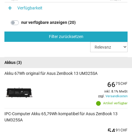
Verfügbarkeit
nur verfügbare anzeigen (20)
Filter zurücksetzen
Akkus
(3)
Akku 67Wh original für Asus ZenBook 13 UM325SA
66
75
CHF
inkl. 8.1% MwSt
zzgl.
Versandkosten
Artikel verfügbar
IPC-Computer Akku 65,79Wh kompatibel für Asus ZenBook 13
UM325SA
54
91
CHF