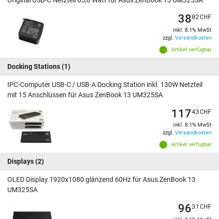
Original USB-C Netzteil 65,0 Watt für Asus ZenBook 13 UM325SA
38
02
CHF
inkl. 8.1% MwSt
zzgl.
Versandkosten
Artikel verfügbar
Docking Stations
(1)
IPC-Computer USB-C / USB-A Docking Station inkl. 130W Netzteil
mit 15 Anschlüssen für Asus ZenBook 13 UM325SA
117
43
CHF
inkl. 8.1% MwSt
zzgl.
Versandkosten
Artikel verfügbar
Displays
(2)
OLED Display 1920x1080 glänzend 60Hz für Asus ZenBook 13
UM325SA
96
31
CHF