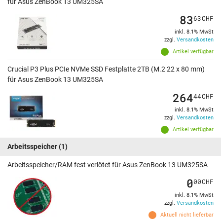
für Asus ZenBook 13 UM325SA
83
63
CHF
inkl. 8.1% MwSt
zzgl.
Versandkosten
Artikel verfügbar
Crucial P3 Plus PCIe NVMe SSD Festplatte 2TB (M.2 22 x 80 mm)
für Asus ZenBook 13 UM325SA
264
44
CHF
inkl. 8.1% MwSt
zzgl.
Versandkosten
Artikel verfügbar
Arbeitsspeicher
(1)
Arbeitsspeicher/RAM fest verlötet für Asus ZenBook 13 UM325SA
0
00
CHF
inkl. 8.1% MwSt
zzgl.
Versandkosten
Aktuell nicht lieferbar