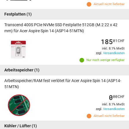
Aktuell nicht lieferbar
Festplatten
(1)
Transcend 400S PCIe NVMe SSD Festplatte 512GB (M.2 22 x 42
mm) für Acer Aspire Spin 14 (ASP14-51MTN)
185
01
CHF
inkl. 8.1% MwSt
zzgl.
Versandkosten
Nur noch wenige verfügbar
Arbeitsspeicher
(1)
Arbeitsspeicher/RAM fest verlötet für Acer Aspire Spin 14 (ASP14-
51MTN)
0
00
CHF
inkl. 8.1% MwSt
zzgl.
Versandkosten
Aktuell nicht lieferbar
Kühler / Lüfter
(1)