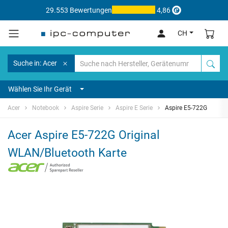
29.553 Bewertungen
4,86
CH
Suche in: Acer
Wählen Sie Ihr Gerät
Acer
Notebook
Aspire Serie
Aspire E Serie
Aspire E5-722G
Acer Aspire E5-722G Original
WLAN/Bluetooth Karte