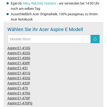
Egal ob
Akku
,
Netzteil
,
Tastatur
- wir versenden bis 14:00 Uhr
noch am selben Tag
Ausschließlich Acer Originalteile, 100% passgenau zu Ihrem
Acer Notebook
Wählen Sie ihr Acer Aspire E Modell
Aspire E1-410G
Aspire E1-422G
Aspire E1-430G
Aspire E1-430P
Aspire E1-431
Aspire E1-431G
Aspire E1-432G
Aspire E1-432P
Aspire E1-470
Aspire E1-470G
Aspire E1-470P
Aspire E1-470PG