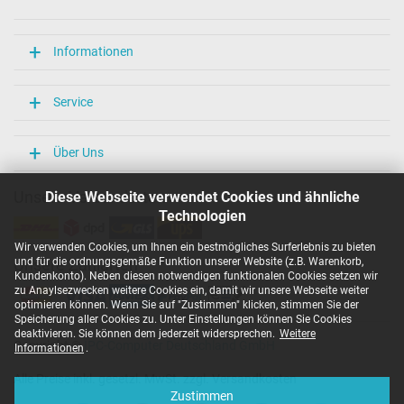
Informationen
Service
Über Uns
Unsere Versandarten
Diese Webseite verwendet Cookies und ähnliche
Technologien
Wir verwenden Cookies, um Ihnen ein bestmögliches Surferlebnis zu bieten
und für die ordnungsgemäße Funktion unserer Website (z.B. Warenkorb,
Unsere Zahlarten
Kundenkonto). Neben diesen notwendigen funktionalen Cookies setzen wir
zu Anaylsezwecken weitere Cookies ein, damit wir unsere Webseite weiter
optimieren können. Wenn Sie auf "Zustimmen" klicken, stimmen Sie der
Speicherung aller Cookies zu. Unter Einstellungen können Sie Cookies
deaktivieren. Sie können dem jederzeit widersprechen.
Weitere
Copyright ©
IPC-Computer Deutschland GmbH
Informationen
.
Alle Preise inkl. gesetzl. MwSt. zzgl. Versandkosten
Zustimmen