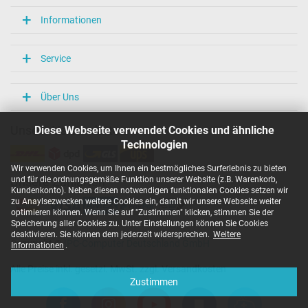
Überlast-, kurzschluss- und überhitzungsgeschützt
Informationen
Ja
Prüfsiegel
CCC
Service
CE
NOM NYCE
PSE
Über Uns
Singapore Safety Mark
TÜV Argentina Certificado
Diese Webseite verwendet Cookies und ähnliche
Unsere Versandarten
TÜV Geprüfte Sicherheit
UL Listed
Technologien
Kategorisierung
Wir verwenden Cookies, um Ihnen ein bestmögliches Surferlebnis zu bieten
und für die ordnungsgemäße Funktion unserer Website (z.B. Warenkorb,
Unsere Zahlarten
Kundenkonto). Neben diesen notwendigen funktionalen Cookies setzen wir
Kategorie
zu Anaylsezwecken weitere Cookies ein, damit wir unsere Webseite weiter
Netzteil
optimieren können. Wenn Sie auf "Zustimmen" klicken, stimmen Sie der
Verwendung
Speicherung aller Cookies zu. Unter Einstellungen können Sie Cookies
Notebook / Laptop
deaktivieren. Sie können dem jederzeit widersprechen.
Weitere
Copyright ©
IPC-Computer Deutschland GmbH
Informationen
.
Alle Preise inkl. gesetzl. MwSt. zzgl. Versandkosten
Zustimmen