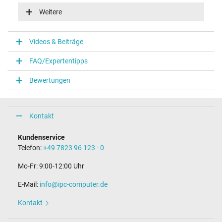
100-240V / 50-60Hz
Weitere
Energieeffizienz
VI
Videos & Beiträge
Notebook Stecker
FAQ/Expertentipps
Steckertyp / -form
rund / 90° abgewinkelt
Bewertungen
Steckerlänge (mm)
9,0 mm
Steckerdurchmesser außen / innen
5,5 mm / 1,7 mm
Kontakt
Stift im Stecker
Nein
Kundenservice
Länge Anschlusskabel (m) (ca.)
Telefon:
+49 7823 96 123 - 0
150.00 m
Mo-Fr: 9:00-12:00 Uhr
Maße
E-Mail:
info@ipc-computer.de
Länge / Breite / Höhe
104 mm / 45 mm / 30 mm
Kontakt
Weitere Daten