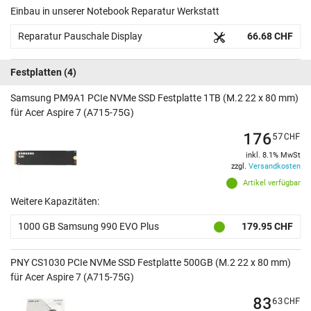
Einbau in unserer Notebook Reparatur Werkstatt
Reparatur Pauschale Display
66.68 CHF
Festplatten
(4)
Samsung PM9A1 PCIe NVMe SSD Festplatte 1TB (M.2 22 x 80 mm)
für Acer Aspire 7 (A715-75G)
176
57
CHF
inkl. 8.1% MwSt
zzgl.
Versandkosten
Artikel verfügbar
Weitere Kapazitäten:
1000 GB Samsung 990 EVO Plus
179.95 CHF
PNY CS1030 PCIe NVMe SSD Festplatte 500GB (M.2 22 x 80 mm)
für Acer Aspire 7 (A715-75G)
83
63
CHF