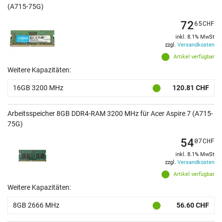
(A715-75G)
72
65
CHF
inkl. 8.1% MwSt
zzgl.
Versandkosten
Artikel verfügbar
Weitere Kapazitäten:
16GB 3200 MHz
120.81 CHF
Arbeitsspeicher 8GB DDR4-RAM 3200 MHz für Acer Aspire 7 (A715-
75G)
54
07
CHF
inkl. 8.1% MwSt
zzgl.
Versandkosten
Artikel verfügbar
Weitere Kapazitäten:
8GB 2666 MHz
56.60 CHF