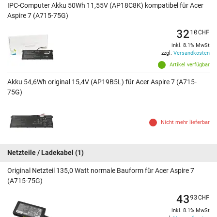
IPC-Computer Akku 50Wh 11,55V (AP18C8K) kompatibel für Acer
Aspire 7 (A715-75G)
32
10
CHF
inkl. 8.1% MwSt
zzgl.
Versandkosten
Artikel verfügbar
Akku 54,6Wh original 15,4V (AP19B5L) für Acer Aspire 7 (A715-
75G)
Nicht mehr lieferbar
Netzteile / Ladekabel
(1)
Original Netzteil 135,0 Watt normale Bauform für Acer Aspire 7
(A715-75G)
43
93
CHF
inkl. 8.1% MwSt