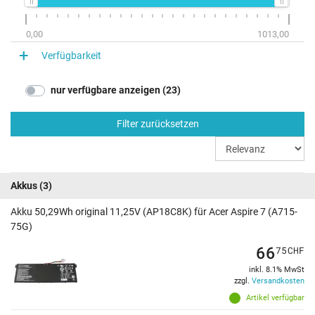
0,00
1013,00
Verfügbarkeit
nur verfügbare anzeigen (23)
Filter zurücksetzen
Akkus
(3)
Akku 50,29Wh original 11,25V (AP18C8K) für Acer Aspire 7 (A715-
75G)
66
75
CHF
inkl. 8.1% MwSt
zzgl.
Versandkosten
Artikel verfügbar