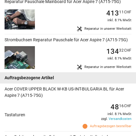
Reparatur Pauschale Mainboard für Acer Aspire 7 (A715-75G)
413
11
CHF
inkl. 8.1% MwSt
Reparatur in unserer Werkstatt
Strombuchsen Reparatur Pauschale für Acer Aspire 7 (A715-75G)
134
32
CHF
inkl. 8.1% MwSt
Reparatur in unserer Werkstatt
Auftragsbezogene Artikel
Acer COVER UPPER BLACK W-KB US-INT-BULGARIA BL für Acer
Aspire 7 (A715-75G)
48
16
CHF
inkl. 8.1% MwSt
Tastaturen
zzgl.
Versandkosten
Auftragsbezogen bestellbar