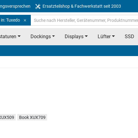
ngsversprechen
Ersatzteilshop & Fachwerkstatt seit 2003
 in: Tuxedo
taturen
Dockings
Displays
Lüfter
SSD
XUX509
Book XUX709