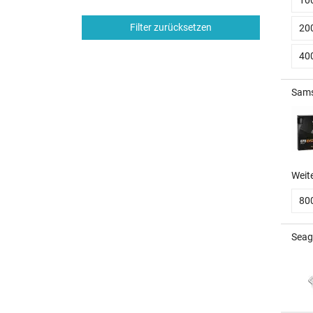
Filter zurücksetzen
20
40
Sams
Weit
80
Seag