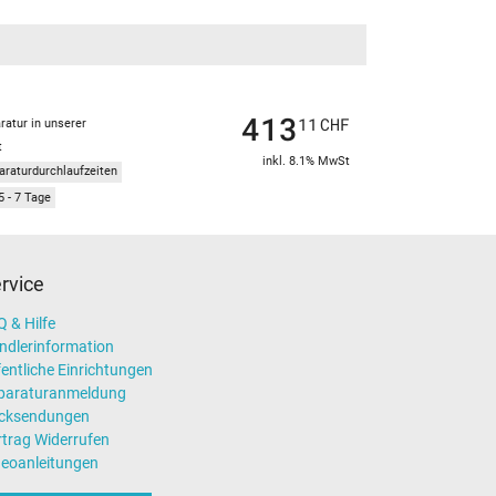
413
11
CHF
ratur in unserer
t
inkl. 8.1% MwSt
araturdurchlaufzeiten
5 - 7 Tage
rvice
 & Hilfe
ndlerinformation
entliche Einrichtungen
paraturanmeldung
cksendungen
rtrag Widerrufen
deoanleitungen