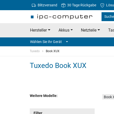
Blitzversand
30 Tage Rückgabe
Lösu
Suche
Hersteller
Akkus
Netzteile
Tas
Wählen Sie Ihr Gerät
Tuxedo
Book XUX
Tuxedo Book XUX
Weitere Modelle:
Book 
Filter