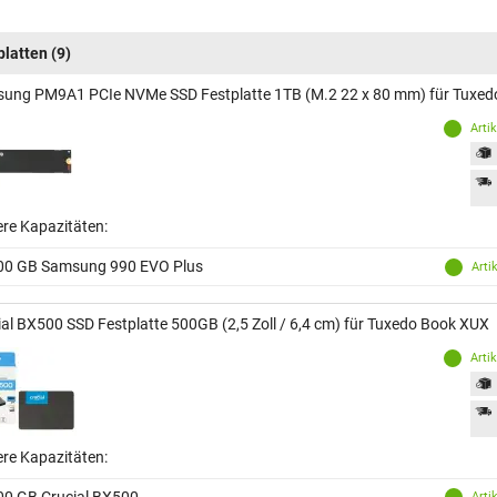
platten
(9)
ung PM9A1 PCIe NVMe SSD Festplatte 1TB (M.2 22 x 80 mm) für Tuxe
Arti
ere Kapazitäten:
00 GB Samsung 990 EVO Plus
Arti
ial BX500 SSD Festplatte 500GB (2,5 Zoll / 6,4 cm) für Tuxedo Book XUX
Arti
ere Kapazitäten:
00 GB Crucial BX500
Arti