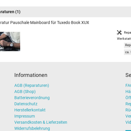
raturen
(1)
ratur Pauschale Mainboard für Tuxedo Book XUX
Repa
Werkstat
Rep
ca. 
Informationen
Se
AGB (Reparaturen)
FAQ
AGB (Shop)
Hä
Batterieverordnung
Öff
Datenschutz
Re
Herstellerkontakt
Rü
Impressum
Ve
Versandkosten & Lieferzeiten
Vi
Widerrufsbelehrung