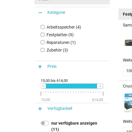
Kategorie
Fest
Sams
Arbeitsspeicher (4)
Festplatten (9)
Reparaturen (1)
Zubehör (3)
Weit
Preis
10
15,00
bis
614,00
Cruc
15,00
614,00
Verfügbarkeit
Weit
nur verfügbare anzeigen
(11)
10