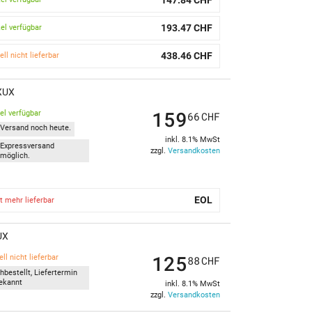
193.47 CHF
kel verfügbar
438.46 CHF
ell nicht lieferbar
 XUX
159
kel verfügbar
66
CHF
Versand noch heute.
inkl. 8.1% MwSt
Expressversand
zzgl.
Versandkosten
möglich.
EOL
t mehr lieferbar
UX
125
ll nicht lieferbar
88
CHF
hbestellt, Liefertermin
ekannt
inkl. 8.1% MwSt
zzgl.
Versandkosten