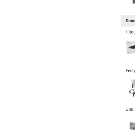
Sons
Hita
Fest
USB 