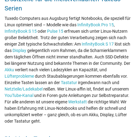
einzigen Kratzer. Dass die Originalverpackung fehlt, stört uns
Serien
überhaupt nicht – die wäre ohnehin im Altpapier gelandet.
Absolute Empfehlung, wir haben alles richtig gemacht!
Tuxedo Computers aus Augsburg fertigt Notebooks, die speziell für
Linux optimiert sind – Modelle wie das
InfinityBook Pro 15
,
InfinityBook S 15
oder
Pulse 15
erfreuen sich unter Linux-Nutzern
großer Beliebtheit. Trotz der guten Verarbeitung zeigen sich nach
einiger Zeit typische Schwachstellen: Am
InfinityBook S 17
löst sich
das
Display
gelegentlich vom Rahmen, da die Scharnierklammern
dem täglichen Öffnen nicht immer standhalten. Auch SSD-Defekte
bei längerer Nutzung sind bekannte Themen in der Community. Der
Akku
verliert nach vielen Ladezyklen an Kapazität, und
Lüfterprobleme
durch Staubablagerungen kommen ebenfalls vor.
Einzelne Tasten lassen an der
Tastatur
irgendwann nach und
Netzteile/Ladekabel
reißen. Wer Linux-affin ist, findet auf unserem
YouTube-Kanal
und in Foren gute Anleitungen zur Selbstreparatur.
Für alle anderen ist unsere eigene
Werkstatt
die richtige Wahl: Wir
haben Erfahrung mit Linux-Notebooks und helfen dir schnell und
unkompliziert weiter – ganz gleich, ob es um Akku, Display, Lüfter
oder Tastatur geht.