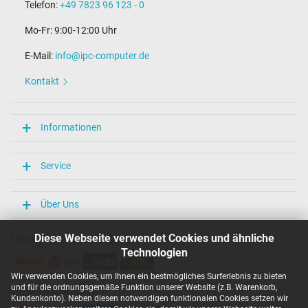
Telefon:
+49 7823 96 123 - 0
Mo-Fr: 9:00-12:00 Uhr
E-Mail:
info@ipc-computer.de
Kontakt
Informationen
Service
Über Uns
Unsere Versandarten
Diese Webseite verwendet Cookies und ähnliche
Technologien
Wir verwenden Cookies, um Ihnen ein bestmögliches Surferlebnis zu bieten
und für die ordnungsgemäße Funktion unserer Website (z.B. Warenkorb,
Unsere Zahlarten
Kundenkonto). Neben diesen notwendigen funktionalen Cookies setzen wir