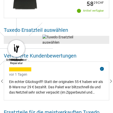
58
29
CHF
Artikel verfügbar
Tuxedo Ersatzteil auswählen
Verifizierte Kundenbewertungen
Arbeitsspeicher
Festplatten
Notebook
Tastatur
Netzteil
Display
Akkus
Lüfter
Reparatur
vor 1 Tagen
Ein echter Glücksgriff! Statt der originalen 55 € haben wir als
B-Ware nur 29 € bezahlt. Das Paket war blitzschnell da und
das Netzteil sehr sicher verpackt (im Zipperbeutel und
gepolstertem Karton). Es handelt sich um ein einwandfreies
Asus-Originalteil (Logo und Zertifizierung auf dem
Datenaufkleber sind vorhanden) und es gab nicht einen
Ersatzteile für die meistverkauften Tuxedo