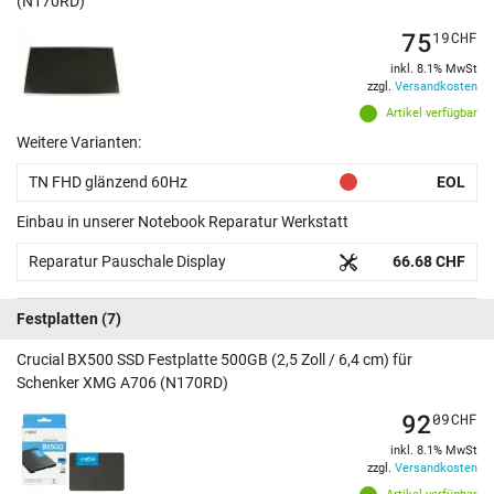
(N170RD)
75
19
CHF
inkl. 8.1% MwSt
zzgl.
Versandkosten
Artikel verfügbar
Weitere Varianten:
TN FHD glänzend 60Hz
EOL
Einbau in unserer Notebook Reparatur Werkstatt
Reparatur Pauschale Display
66.68 CHF
Festplatten
(7)
Crucial BX500 SSD Festplatte 500GB (2,5 Zoll / 6,4 cm) für
Schenker XMG A706 (N170RD)
92
09
CHF
inkl. 8.1% MwSt
zzgl.
Versandkosten