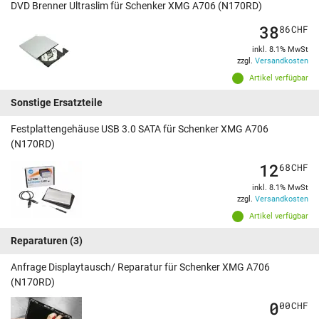
DVD Brenner Ultraslim für Schenker XMG A706 (N170RD)
38
86
CHF
inkl. 8.1% MwSt
zzgl.
Versandkosten
Artikel verfügbar
Sonstige Ersatzteile
Festplattengehäuse USB 3.0 SATA für Schenker XMG A706
(N170RD)
12
68
CHF
inkl. 8.1% MwSt
zzgl.
Versandkosten
Artikel verfügbar
Reparaturen
(3)
Anfrage Displaytausch/ Reparatur für Schenker XMG A706
(N170RD)
0
00
CHF