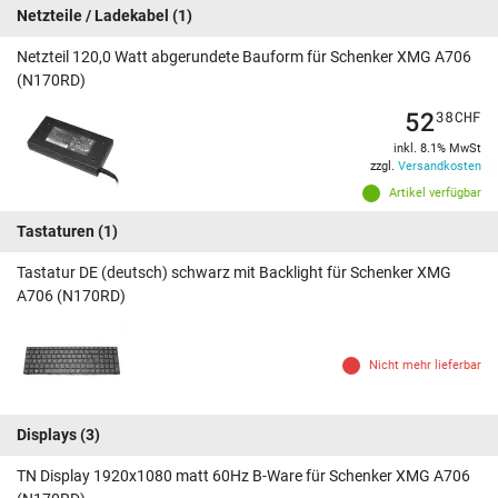
Netzteile / Ladekabel
(1)
Netzteil 120,0 Watt abgerundete Bauform für Schenker XMG A706
(N170RD)
52
38
CHF
inkl. 8.1% MwSt
zzgl.
Versandkosten
Artikel verfügbar
Tastaturen
(1)
Tastatur DE (deutsch) schwarz mit Backlight für Schenker XMG
A706 (N170RD)
Nicht mehr lieferbar
Displays
(3)
TN Display 1920x1080 matt 60Hz B-Ware für Schenker XMG A706