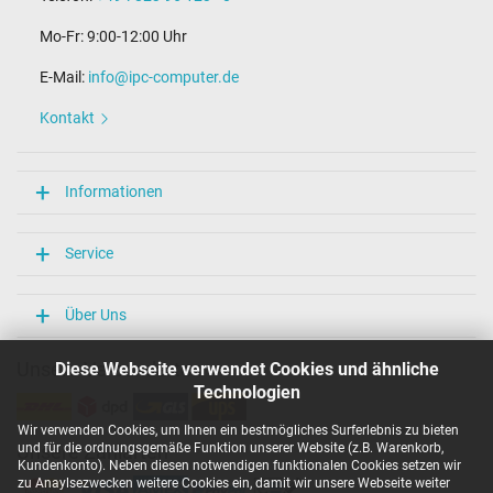
Mo-Fr: 9:00-12:00 Uhr
E-Mail:
info@ipc-computer.de
Kontakt
Informationen
Service
Über Uns
Unsere Versandarten
Diese Webseite verwendet Cookies und ähnliche
Technologien
Wir verwenden Cookies, um Ihnen ein bestmögliches Surferlebnis zu bieten
und für die ordnungsgemäße Funktion unserer Website (z.B. Warenkorb,
Unsere Zahlarten
Kundenkonto). Neben diesen notwendigen funktionalen Cookies setzen wir
zu Anaylsezwecken weitere Cookies ein, damit wir unsere Webseite weiter