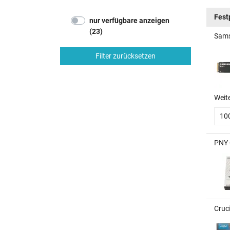
Fest
nur verfügbare anzeigen
(23)
Sams
Filter zurücksetzen
Weit
10
PNY 
Cruc