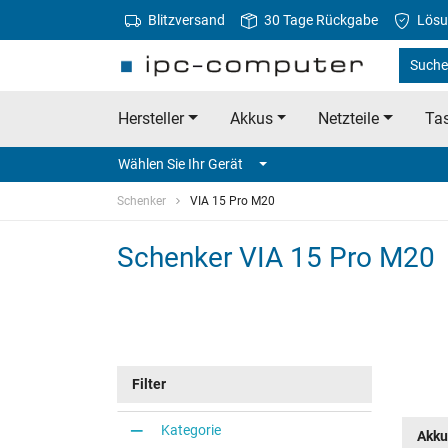
Blitzversand
30 Tage Rückgabe
Lösu
Suche
Hersteller
Akkus
Netzteile
Tas
Wählen Sie Ihr Gerät
Schenker
VIA 15 Pro M20
Schenker VIA 15 Pro M20
Filter
Kategorie
Akku