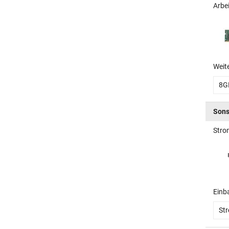
Arbe
Weit
8G
Sons
Stro
Einb
St