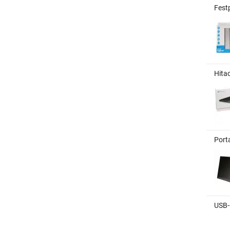
Fest
Hita
Port
USB-