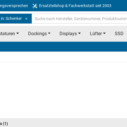
ngsversprechen
Ersatzteilshop & Fachwerkstatt seit 2003
 in: Schenker
taturen
Dockings
Displays
Lüfter
SSD
s
(1)