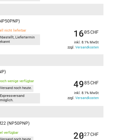
 (NP50PNP)
16
ll nicht lieferbar
05
CHF
hbestellt, Liefertermin
ekannt
inkl. 8.1% MwSt
zzgl.
Versandkosten
NP)
49
noch wenige verfügbar
85
CHF
Versand noch heute.
inkl. 8.1% MwSt
Expressversand
zzgl.
Versandkosten
möglich.
-M22 (NP50PNP)
20
kel verfügbar
27
CHF
Versand noch heute.