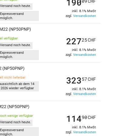
190
09
CHF
Versand noch heute.
inkl. 8.1% MwSt
Expressversand
zzgl.
Versandkosten
möglich.
6-M22 (NP50PNP)
227
kel verfügbar
25
CHF
Versand noch heute.
inkl. 8.1% MwSt
Expressversand
zzgl.
Versandkosten
möglich.
22 (NP50PNP)
323
ll nicht lieferbar
57
CHF
aussichtlich ab dem 14
 2026 wieder verfügbar
inkl. 8.1% MwSt
zzgl.
Versandkosten
-M22 (NP50PNP)
114
noch wenige verfügbar
90
CHF
Versand noch heute.
inkl. 8.1% MwSt
Expressversand
zzgl.
Versandkosten
möglich.