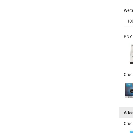
Weit
10
PNY 
Cruc
Arbe
Cruc