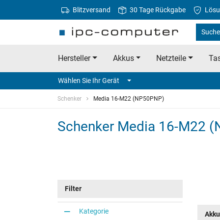
Blitzversand
30 Tage Rückgabe
Lösu
Suche
Hersteller
Akkus
Netzteile
Tas
Wählen Sie Ihr Gerät
Schenker
Media 16-M22 (NP50PNP)
Schenker Media 16-M22 
Filter
Kategorie
Akku