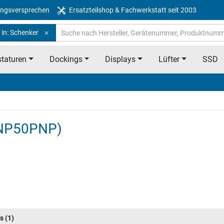
ngsversprechen
Ersatzteilshop & Fachwerkstatt seit 2003
 in: Schenker
taturen
Dockings
Displays
Lüfter
SSD
(NP50PNP)
s
(1)