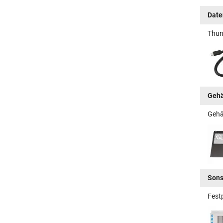
Date
Thun
Gehä
Gehä
Sons
Fest