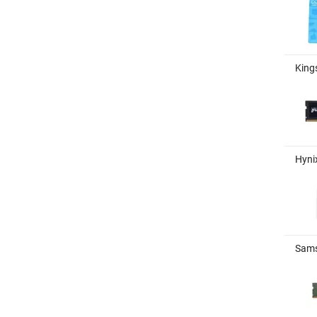
King
Hyni
Sams