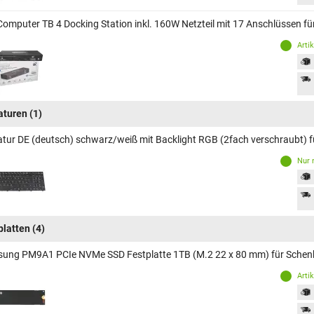
Computer TB 4 Docking Station inkl. 160W Netzteil mit 17 Anschlüssen
Arti
aturen
(1)
atur DE (deutsch) schwarz/weiß mit Backlight RGB (2fach verschraubt)
Nur 
platten
(4)
ung PM9A1 PCIe NVMe SSD Festplatte 1TB (M.2 22 x 80 mm) für Sche
Arti