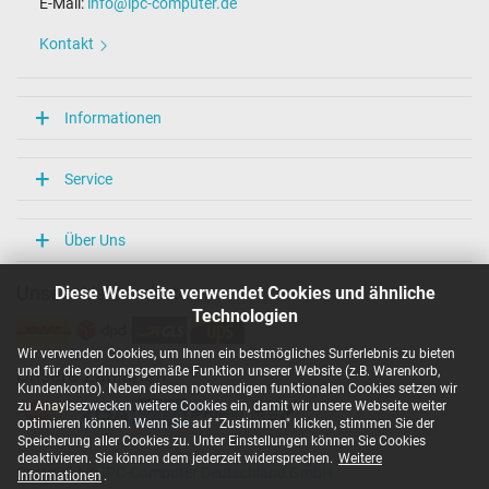
E-Mail:
info@ipc-computer.de
Kontakt
Informationen
Service
Über Uns
Diese Webseite verwendet Cookies und ähnliche
Unsere Versandarten
Technologien
Wir verwenden Cookies, um Ihnen ein bestmögliches Surferlebnis zu bieten
und für die ordnungsgemäße Funktion unserer Website (z.B. Warenkorb,
Unsere Zahlarten
Kundenkonto). Neben diesen notwendigen funktionalen Cookies setzen wir
zu Anaylsezwecken weitere Cookies ein, damit wir unsere Webseite weiter
optimieren können. Wenn Sie auf "Zustimmen" klicken, stimmen Sie der
Speicherung aller Cookies zu. Unter Einstellungen können Sie Cookies
deaktivieren. Sie können dem jederzeit widersprechen.
Weitere
Copyright ©
IPC-Computer Deutschland GmbH
Informationen
.