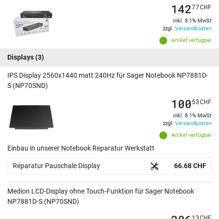
142
77
CHF
inkl. 8.1% MwSt
zzgl.
Versandkosten
Artikel verfügbar
Displays
(3)
IPS Display 2560x1440 matt 240Hz für Sager Notebook NP7881D-
S (NP70SND)
100
53
CHF
inkl. 8.1% MwSt
zzgl.
Versandkosten
Artikel verfügbar
Einbau in unserer Notebook Reparatur Werkstatt
Reparatur Pauschale Display
66.68 CHF
Medion LCD-Display ohne Touch-Funktion für Sager Notebook
NP7881D-S (NP70SND)
13
CHF