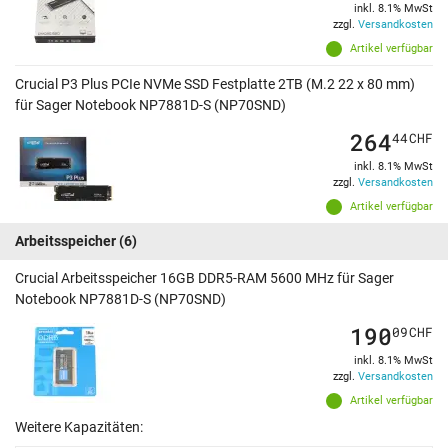
inkl. 8.1% MwSt
zzgl.
Versandkosten
Artikel verfügbar
Crucial P3 Plus PCIe NVMe SSD Festplatte 2TB (M.2 22 x 80 mm)
für Sager Notebook NP7881D-S (NP70SND)
264
44
CHF
inkl. 8.1% MwSt
zzgl.
Versandkosten
Artikel verfügbar
Arbeitsspeicher
(6)
Crucial Arbeitsspeicher 16GB DDR5-RAM 5600 MHz für Sager
Notebook NP7881D-S (NP70SND)
190
09
CHF
inkl. 8.1% MwSt
zzgl.
Versandkosten
Artikel verfügbar
Weitere Kapazitäten: