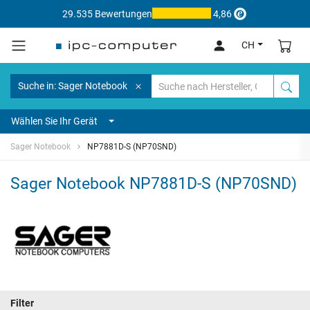
29.535 Bewertungen
4,86
CH
Suche in: Sager Notebook
Wählen Sie Ihr Gerät
Sager Notebook
NP7881D-S (NP70SND)
Sager Notebook NP7881D-S (NP70SND)
Filter