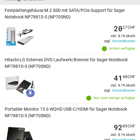
Festplattengehäuse M.2 SSD mit SATA/PCIe Support für Sager
Notebook NP7881D-S (NP70SND)
20
27
CHF
inkl. 8.1% MwSt
zzgl.
Versandkosten
Artikel verfügbar
Hitachi-LG Externes DVD Laufwerk/Brenner für Sager Notebook
NP7881D-S (NP70SND)
41
40
CHF
inkl. 8.1% MwSt
zzgl.
Versandkosten
Nur noch wenige verfügbar
Portabler Monitor 15.6 WQHD USB-C/HDMI für Sager Notebook
NP7881D-S (NP70SND)
92
09
CHF
inkl. 8.1% MwSt
zzgl.
Versandkosten