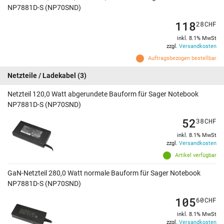
NP7881D-S (NP70SND)
118
28
CHF
inkl. 8.1% MwSt
zzgl.
Versandkosten
Auftragsbezogen bestellbar
Netzteile / Ladekabel
(3)
Netzteil 120,0 Watt abgerundete Bauform für Sager Notebook
NP7881D-S (NP70SND)
52
38
CHF
inkl. 8.1% MwSt
zzgl.
Versandkosten
Artikel verfügbar
GaN-Netzteil 280,0 Watt normale Bauform für Sager Notebook
NP7881D-S (NP70SND)
105
60
CHF
inkl. 8.1% MwSt
zzgl.
Versandkosten