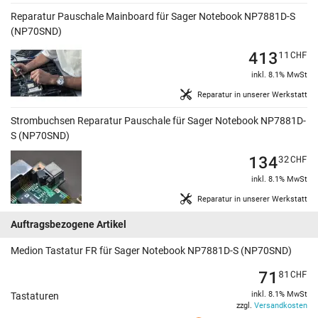
Reparatur Pauschale Mainboard für Sager Notebook NP7881D-S
(NP70SND)
413
11
CHF
inkl. 8.1% MwSt
Reparatur in unserer Werkstatt
Strombuchsen Reparatur Pauschale für Sager Notebook NP7881D-
S (NP70SND)
134
32
CHF
inkl. 8.1% MwSt
Reparatur in unserer Werkstatt
Auftragsbezogene Artikel
Medion Tastatur FR für Sager Notebook NP7881D-S (NP70SND)
71
81
CHF
inkl. 8.1% MwSt
Tastaturen
zzgl.
Versandkosten