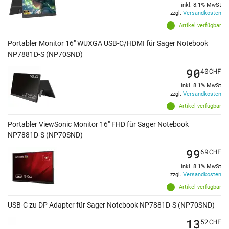
inkl. 8.1% MwSt
zzgl.
Versandkosten
Artikel verfügbar
Portabler Monitor 16" WUXGA USB-C/HDMI für Sager Notebook
NP7881D-S (NP70SND)
90
40
CHF
inkl. 8.1% MwSt
zzgl.
Versandkosten
Artikel verfügbar
Portabler ViewSonic Monitor 16" FHD für Sager Notebook
NP7881D-S (NP70SND)
99
69
CHF
inkl. 8.1% MwSt
zzgl.
Versandkosten
Artikel verfügbar
USB-C zu DP Adapter für Sager Notebook NP7881D-S (NP70SND)
13
52
CHF