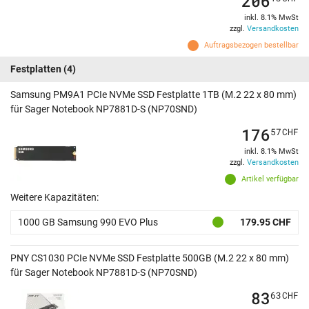
206
inkl. 8.1% MwSt
zzgl.
Versandkosten
Auftragsbezogen bestellbar
Festplatten
(4)
Samsung PM9A1 PCIe NVMe SSD Festplatte 1TB (M.2 22 x 80 mm)
für Sager Notebook NP7881D-S (NP70SND)
176
57
CHF
inkl. 8.1% MwSt
zzgl.
Versandkosten
Artikel verfügbar
Weitere Kapazitäten:
1000 GB Samsung 990 EVO Plus
179.95 CHF
PNY CS1030 PCIe NVMe SSD Festplatte 500GB (M.2 22 x 80 mm)
für Sager Notebook NP7881D-S (NP70SND)
83
63
CHF