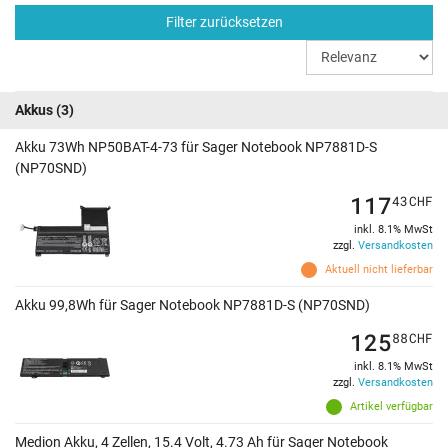
Filter zurücksetzen
Akkus
(3)
Akku 73Wh NP50BAT-4-73 für Sager Notebook NP7881D-S
(NP70SND)
117
43
CHF
inkl. 8.1% MwSt
zzgl.
Versandkosten
Aktuell nicht lieferbar
Akku 99,8Wh für Sager Notebook NP7881D-S (NP70SND)
125
88
CHF
inkl. 8.1% MwSt
zzgl.
Versandkosten
Artikel verfügbar
Medion Akku, 4 Zellen, 15.4 Volt, 4.73 Ah für Sager Notebook