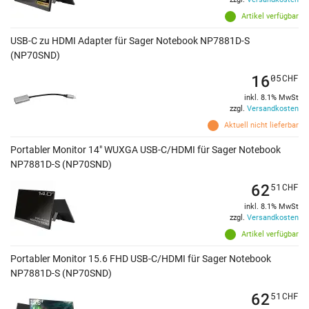
Artikel verfügbar
USB-C zu HDMI Adapter für Sager Notebook NP7881D-S
(NP70SND)
16
05
CHF
inkl. 8.1% MwSt
zzgl.
Versandkosten
Aktuell nicht lieferbar
Portabler Monitor 14" WUXGA USB-C/HDMI für Sager Notebook
NP7881D-S (NP70SND)
62
51
CHF
inkl. 8.1% MwSt
zzgl.
Versandkosten
Artikel verfügbar
Portabler Monitor 15.6 FHD USB-C/HDMI für Sager Notebook
NP7881D-S (NP70SND)
62
51
CHF