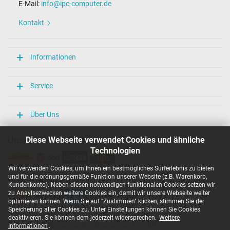
E-Mail:
info@ipc-computer.de
Kontakt
Informationen
Service
Über Uns
Unsere Versandarten
Diese Webseite verwendet Cookies und ähnliche
Technologien
Wir verwenden Cookies, um Ihnen ein bestmögliches Surferlebnis zu bieten
und für die ordnungsgemäße Funktion unserer Website (z.B. Warenkorb,
Unsere Zahlarten
Kundenkonto). Neben diesen notwendigen funktionalen Cookies setzen wir
zu Anaylsezwecken weitere Cookies ein, damit wir unsere Webseite weiter
optimieren können. Wenn Sie auf "Zustimmen" klicken, stimmen Sie der
Speicherung aller Cookies zu. Unter Einstellungen können Sie Cookies
deaktivieren. Sie können dem jederzeit widersprechen.
Weitere
Copyright ©
IPC-Computer Deutschland GmbH
Informationen
.