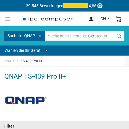
29.543 Bewertungen
4,86
CH
Suche in: QNAP
Wählen Sie Ihr Gerät
QNAP
TS-439 Pro II+
QNAP TS-439 Pro II+
Filter