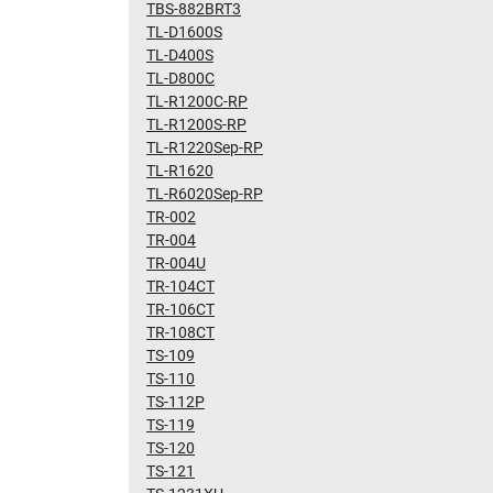
TBS-882BRT3
TL-D1600S
TL-D400S
TL-D800C
TL-R1200C-RP
TL-R1200S-RP
TL-R1220Sep-RP
TL-R1620
TL-R6020Sep-RP
TR-002
TR-004
TR-004U
TR-104CT
TR-106CT
TR-108CT
TS-109
TS-110
TS-112P
TS-119
TS-120
TS-121