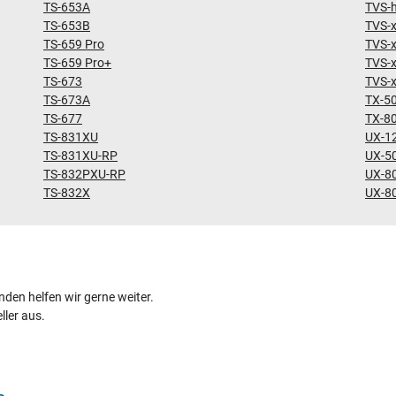
TS-653A
TVS-
TS-653B
TVS-
TS-659 Pro
TVS-
TS-659 Pro+
TVS-
TS-673
TVS-
TS-673A
TX-5
TS-677
TX-8
TS-831XU
UX-1
TS-831XU-RP
UX-5
TS-832PXU-RP
UX-8
TS-832X
UX-8
den helfen wir gerne weiter.
ller aus.