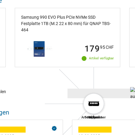
e
Samsung 990 EVO Plus PCIe NVMe SSD
Festplatte 1TB (M.2 22 x 80 mm) für QNAP TBS-
464
179
95
CHF
Artikel verfügbar
gen
Arbeitsspeicher
Festplatten
Netzteil
Akkus
Lüfter