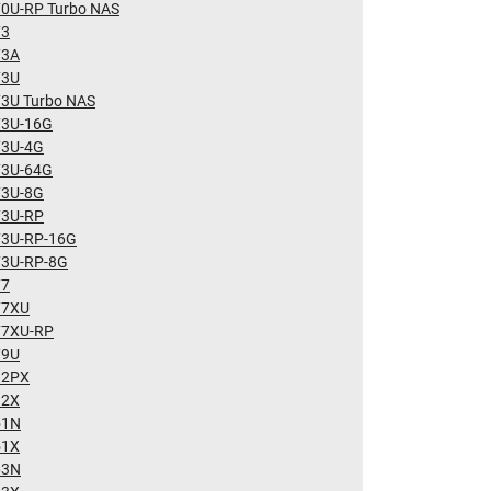
70U-RP Turbo NAS
73
73A
73U
73U Turbo NAS
73U-16G
73U-4G
73U-64G
73U-8G
73U-RP
73U-RP-16G
73U-RP-8G
77
77XU
77XU-RP
79U
32PX
32X
51N
51X
63N