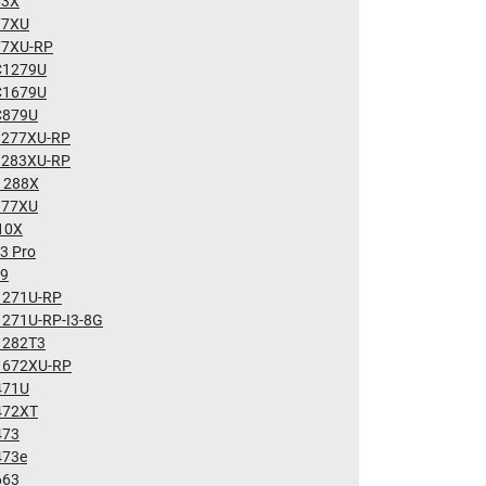
63X
77XU
77XU-RP
C1279U
C1679U
C879U
1277XU-RP
1283XU-RP
1288X
977XU
10X
3 Pro
69
1271U-RP
1271U-RP-I3-8G
1282T3
1672XU-RP
471U
472XT
473
473e
663