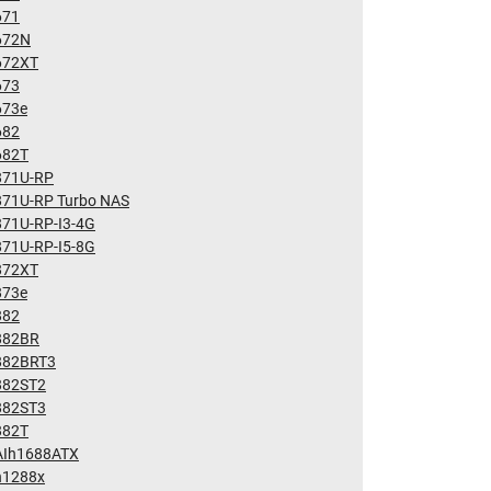
671
672N
672XT
673
673e
682
682T
871U-RP
871U-RP Turbo NAS
871U-RP-I3-4G
871U-RP-I5-8G
872XT
873e
882
882BR
882BRT3
882ST2
882ST3
882T
AIh1688ATX
h1288x