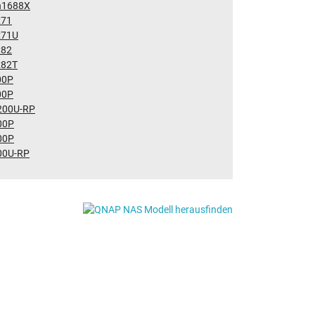
h1688X
x71
x71U
x82
x82T
00P
00P
200U-RP
00P
00P
00U-RP