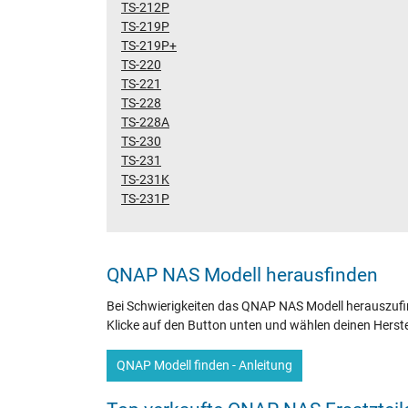
TS-212P
TS-219P
TS-219P+
TS-220
TS-221
TS-228
TS-228A
TS-230
TS-231
TS-231K
TS-231P
QNAP NAS Modell herausfinden
Bei Schwierigkeiten das QNAP NAS Modell herauszufin
Klicke auf den Button unten und wählen deinen Herste
QNAP Modell finden - Anleitung