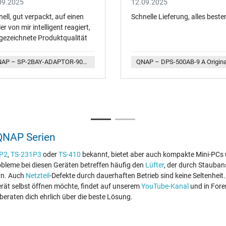
09.2025
12.09.2025
ell, gut verpackt, auf einen
Schnelle Lieferung, alles beste
er von mir intelligent reagiert,
gezeichnete Produktqualität
QNAP – SP-2BAY-ADAPTOR-90W Original QNAP Netzteil 90,0 Watt normale Bauform
air und Transparent
 QNAP Serien
tur
P2
,
TS-231P3
oder
TS-410
bekannt, bietet aber auch kompakte Mini-PCs u
bleme bei diesen Geräten betreffen häufig den
Lüfter
, der durch Stauban
r
ann. Auch
Netzteil
-Defekte durch dauerhaften Betrieb sind keine Seltenheit.
erät selbst öffnen möchte, findet auf unserem
YouTube-Kanal
und in Fore
die Schweiz
beraten dich ehrlich über die beste Lösung.