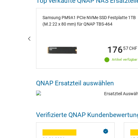
Top verkaufte QNAP NAS Ersatzteil
5 Zoll /
Samsung PM9A1 PCIe NVMe SSD Festplatte 1TB
(M.2 22 x 80 mm) für QNAP TBS-464
92
176
09
CHF
57
CHF
ikel verfügbar
Artikel verfügbar
QNAP Ersatzteil auswählen
Verifizierte QNAP Kundenbewertun