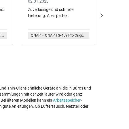
02.01.2023
29.12.202
ns.
Zuverlässige und schnelle
Schnelle L
Lieferung. Alles perfekt
verpackt, 
Perfekt.
QNAP – DPS-500AB-9 A Original Delta Electronics NAS Netzteil 500 Watt
QNAP – QNAP TS-459 Pro Original NAS Netzteil 250 Watt
Das ei
Ursache u
nd Thin-Client-ähnliche Geräte an, die in Büros und
sammlungen mit der Zeit lauter wird oder ganz
Unsere h
 Bei älteren Modellen kann ein
Arbeitsspeicher
-
Komplett
n gute Anleitungen. Ob Lüftertausch, Netzteil oder
Faire Ve
Das Lösung