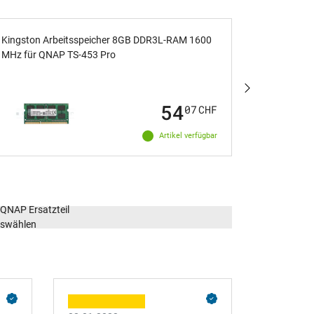
Kingston Arbeitsspeicher 8GB DDR3L-RAM 1600
Kingston 
MHz für QNAP TS-453 Pro
MHz für 
54
07
CHF
Artikel verfügbar