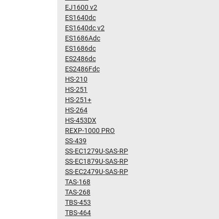
EJ1600 v2
ES1640dc
ES1640dc v2
ES1686Adc
ES1686dc
ES2486dc
ES2486Fdc
HS-210
HS-251
HS-251+
HS-264
HS-453DX
REXP-1000 PRO
SS-439
SS-EC1279U-SAS-RP
SS-EC1879U-SAS-RP
SS-EC2479U-SAS-RP
TAS-168
TAS-268
TBS-453
TBS-464