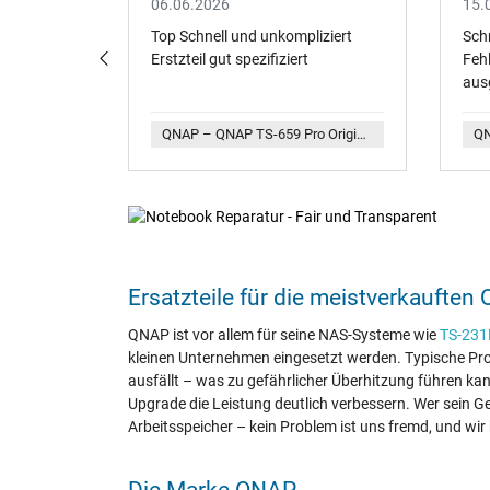
06.06.2026
15.
e sehr gut
Top Schnell und unkompliziert
Schn
der.
Erstzteil gut spezifiziert
Fehl
aus
QNAP – QNAP TS-459 Pro Original NAS Netzteil 250 Watt
QNAP – QNAP TS-659 Pro Original NAS Netzteil 250 Watt
Notebook Reparatur - F
Ersatzteile für die meistverkauften
Über 20 Jahre Notebook-Repara
QNAP ist vor allem für seine NAS-Systeme wie
TS-231
kleinen Unternehmen eingesetzt werden. Typische Pro
Express Reparatur: Großes Ersatzteile-Lage
ausfällt – was zu gefährlicher Überhitzung führen k
35.000+ Geräte erfolgreich instandgesetzt
Upgrade die Leistung deutlich verbessern. Wer sein G
Reparatur für Deutschland, Österreich und 
Arbeitsspeicher – kein Problem ist uns fremd, und wir 
Zur Reparatur Anmeldung