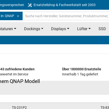
ngsversprechen
Ersatzteilshop & Fachwerkstatt seit 2003
 in: QNAP
taturen
Dockings
Displays
Lüfter
SSD
43 zufriedene Kunden
Über 1800000 Ersatzteile
bewertet im Service
Innerhalb 1 Tag geliefert
deinem QNAP Modell
TS-231P2
TS-8