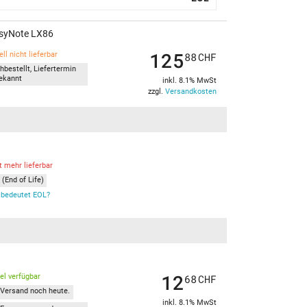
EasyNote LX86
125
ll nicht lieferbar
88
CHF
hbestellt, Liefertermin
ekannt
inkl. 8.1% MwSt
zzgl.
Versandkosten
t mehr lieferbar
(End of Life)
bedeutet EOL?
12
kel verfügbar
68
CHF
Versand noch heute.
inkl. 8.1% MwSt