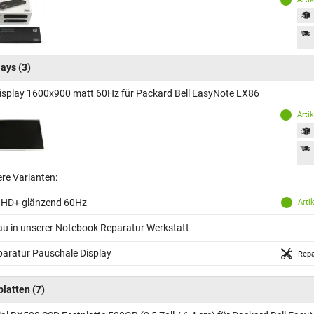
lays
(3)
isplay 1600x900 matt 60Hz für Packard Bell EasyNote LX86
Arti
ere Varianten:
 HD+ glänzend 60Hz
Arti
au in unserer Notebook Reparatur Werkstatt
aratur Pauschale Display
Repa
platten
(7)