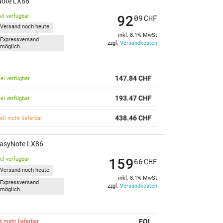
yNote LX86
92
kel verfügbar
09
CHF
Versand noch heute.
inkl. 8.1% MwSt
Expressversand
zzgl.
Versandkosten
möglich.
147.84 CHF
kel verfügbar
193.47 CHF
kel verfügbar
438.46 CHF
ell nicht lieferbar
 EasyNote LX86
159
kel verfügbar
66
CHF
Versand noch heute.
inkl. 8.1% MwSt
Expressversand
zzgl.
Versandkosten
möglich.
EOL
t mehr lieferbar