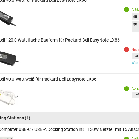
teil 90,0 Watt für Packard Bell EasyNote LX86
Arti
teil 120,0 Watt flache Bauform für Packard Bell EasyNote LX86
Nich
EOL 
Was 
teil 90,0 Watt weiß für Packard Bell EasyNote LX86
Ab e
Lief
ing Stations
(1)
Computer USB-C / USB-A Docking Station inkl. 130W Netzteil mit 15 Ansc
Arti