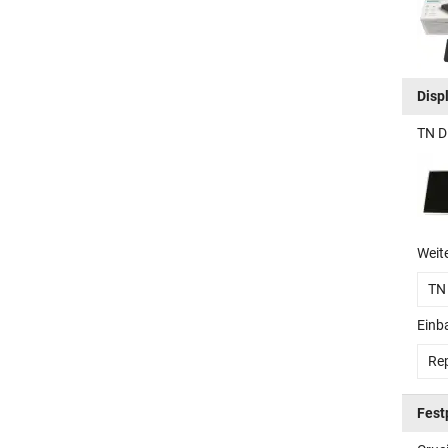
Disp
TN D
Weit
TN
Einb
Rep
Fest