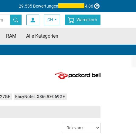
29.535 Bewertungen
4,86
CH
Warenkorb
RAM
Alle Kategorien
027GE
EasyNote LX86-JO-069GE
155GE
EasyNote LX86-JO-022GE
90GE
Easynote LX86-JO-084GE
-028GE