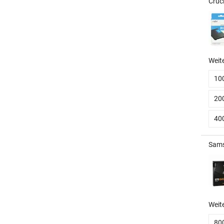
Cruc
Weit
10
20
40
Sams
Weit
80