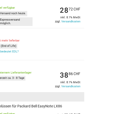
28
kel verfügbar
72
CHF
Versand noch heute.
inkl. 8.1% MwSt
Expressversand
zzgl.
Versandkosten
möglich.
t mehr lieferbar
(End of Life)
bedeutet EOL?
38
xternem Lieferantenlager
86
CHF
erzeit ca. 3 - 8 Tage
inkl. 8.1% MwSt
zzgl.
Versandkosten
hlüssen für Packard Bell EasyNote LX86
kel verfügbar