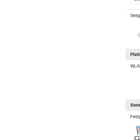
Seag
Plat
WLAN
Sons
Fest