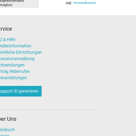
Expressversand
zzgl.
Versandkosten
möglich.
rvice
 & Hilfe
ndlerinformation
entliche Einrichtungen
paraturanmeldung
cksendungen
rtrag Widerrufen
deoanleitungen
upport ID generieren
er Uns
stebuch