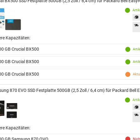
ial BX500 SSD Festplatte 500GB (2,5 Zoll / 6,4 cm) für Packard Bell Eas
Arti
ere Kapazitäten:
00 GB Crucial BX500
Arti
00 GB Crucial BX500
Arti
00 GB Crucial BX500
Aktu
ung 870 EVO SSD Festplatte 500GB (2,5 Zoll / 6,4 cm) für Packard Bell
Arti
ere Kapazitäten:
00 GB Samsung 870 QVO
Nich