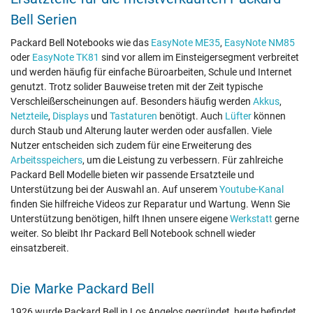
Bell Serien
Packard Bell Notebooks wie das
EasyNote ME35
,
EasyNote NM85
oder
EasyNote TK81
sind vor allem im Einsteigersegment verbreitet
und werden häufig für einfache Büroarbeiten, Schule und Internet
genutzt. Trotz solider Bauweise treten mit der Zeit typische
Verschleißerscheinungen auf. Besonders häufig werden
Akkus
,
Netzteile
,
Displays
und
Tastaturen
benötigt. Auch
Lüfter
können
durch Staub und Alterung lauter werden oder ausfallen. Viele
Nutzer entscheiden sich zudem für eine Erweiterung des
Arbeitsspeichers
, um die Leistung zu verbessern. Für zahlreiche
Packard Bell Modelle bieten wir passende Ersatzteile und
Unterstützung bei der Auswahl an. Auf unserem
Youtube-Kanal
finden Sie hilfreiche Videos zur Reparatur und Wartung. Wenn Sie
Unterstützung benötigen, hilft Ihnen unsere eigene
Werkstatt
gerne
weiter. So bleibt Ihr Packard Bell Notebook schnell wieder
einsatzbereit.
Die Marke Packard Bell
1926 wurde Packard Bell in Los Angelos gegründet, heute befindet