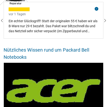
Arbeitsspeicher
Festplatten
Notebook
Tastatur
Netzteil
Display
Akkus
Lüfter
Reparatur
vor 1 Tagen
Ein echter Glücksgriff! Statt der originalen 55 € haben wir als
B-Ware nur 29 € bezahlt. Das Paket war blitzschnell da und
das Netzteil sehr sicher verpackt (im Zipperbeutel und
gepolstertem Karton). Es handelt sich um ein einwandfreies
Asus-Originalteil (Logo und Zertifizierung auf dem
Datenaufkleber sind vorhanden) und es gab nicht einen
Nützliches Wissen rund um Packard Bell
einzigen Kratzer. Dass die Originalverpackung fehlt, stört uns
Notebooks
überhaupt nicht – die wäre ohnehin im Altpapier gelandet.
Absolute Empfehlung, wir haben alles richtig gemacht!