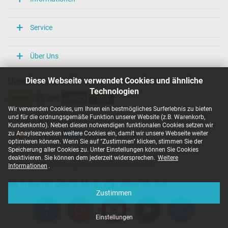
Service
Über Uns
Diese Webseite verwendet Cookies und ähnliche
Unsere Versandarten
Technologien
Wir verwenden Cookies, um Ihnen ein bestmögliches Surferlebnis zu bieten
und für die ordnungsgemäße Funktion unserer Website (z.B. Warenkorb,
Unsere Zahlarten
Kundenkonto). Neben diesen notwendigen funktionalen Cookies setzen wir
zu Anaylsezwecken weitere Cookies ein, damit wir unsere Webseite weiter
optimieren können. Wenn Sie auf "Zustimmen" klicken, stimmen Sie der
Speicherung aller Cookies zu. Unter Einstellungen können Sie Cookies
deaktivieren. Sie können dem jederzeit widersprechen.
Weitere
Copyright ©
IPC-Computer Deutschland GmbH
Informationen
.
Alle Preise inkl. gesetzl. MwSt. zzgl. Versandkosten
Zustimmen
Einstellungen