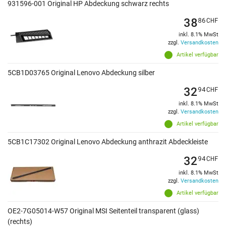
931596-001 Original HP Abdeckung schwarz rechts
38
86
CHF
inkl. 8.1% MwSt
zzgl.
Versandkosten
Artikel verfügbar
5CB1D03765 Original Lenovo Abdeckung silber
32
94
CHF
inkl. 8.1% MwSt
zzgl.
Versandkosten
Artikel verfügbar
5CB1C17302 Original Lenovo Abdeckung anthrazit Abdeckleiste
32
94
CHF
inkl. 8.1% MwSt
zzgl.
Versandkosten
Artikel verfügbar
OE2-7G05014-W57 Original MSI Seitenteil transparent (glass)
(rechts)