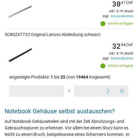
30
41
CHF
inkl. 8.1% MwSt
zzgl.
Versandkosten
Artikel verfügbar
5CB0Z47733 Original Lenovo Abdeckung schwarz
32
94
CHF
inkl. 8.1% MwSt
zzgl.
Versandkosten
Artikel verfügbar
angezeigte Produkte:
1
bis
25
(von
19464
insgesamt)
1
Notebook Gehäuse selbst austauschen?
Auf Notebook Gehäuseteilen sind mit der Zeit Abnutzungs- und
Gebrauchsspuren zu erkennen. Vor allem bei einem Sturz kann es
leicht zu einem Bruch, beispielsweise eines Scharniers kommen. In