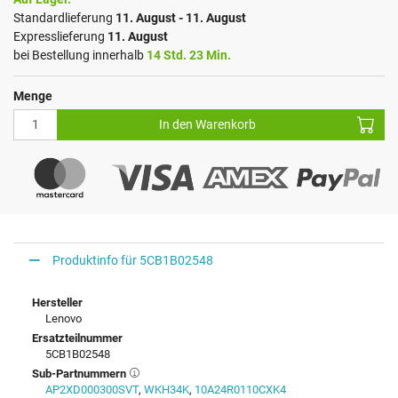
Standardlieferung
11. August - 11. August
Expresslieferung
11. August
bei Bestellung innerhalb
14 Std. 23 Min.
Menge
In den Warenkorb
Produktinfo für 5CB1B02548
Hersteller
Lenovo
Ersatzteilnummer
5CB1B02548
Sub-Partnummern
AP2XD000300SVT
,
WKH34K
,
10A24R0110CXK4