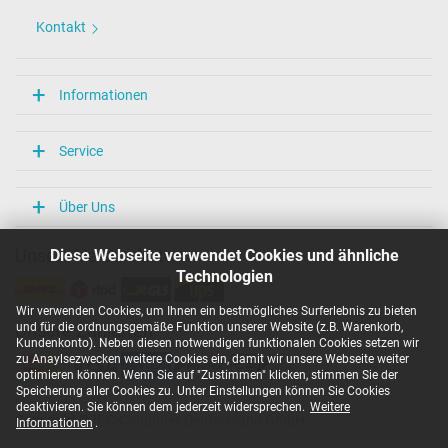
Kontakt
Informationen
Service
Über Uns
Diese Webseite verwendet Cookies und ähnliche
Unsere Versandarten
Technologien
Wir verwenden Cookies, um Ihnen ein bestmögliches Surferlebnis zu bieten
und für die ordnungsgemäße Funktion unserer Website (z.B. Warenkorb,
Unsere Zahlarten
Kundenkonto). Neben diesen notwendigen funktionalen Cookies setzen wir
zu Anaylsezwecken weitere Cookies ein, damit wir unsere Webseite weiter
optimieren können. Wenn Sie auf "Zustimmen" klicken, stimmen Sie der
Speicherung aller Cookies zu. Unter Einstellungen können Sie Cookies
deaktivieren. Sie können dem jederzeit widersprechen.
Weitere
Copyright ©
IPC-Computer Deutschland GmbH
Informationen
.