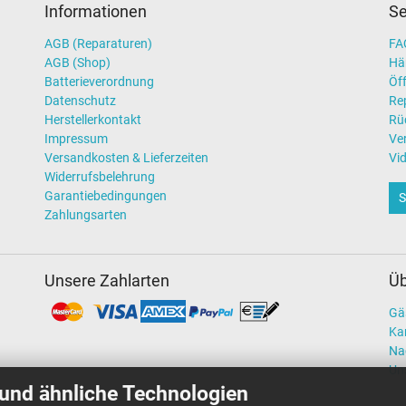
Informationen
Se
AGB (Reparaturen)
FAQ
AGB (Shop)
Hä
Batterieverordnung
Öff
Datenschutz
Re
Herstellerkontakt
Rü
Impressum
Ve
Versandkosten & Lieferzeiten
Vi
Widerrufsbelehrung
Garantiebedingungen
S
Zahlungsarten
Unsere Zahlarten
Üb
Gä
Kar
Na
Un
und ähnliche Technologien