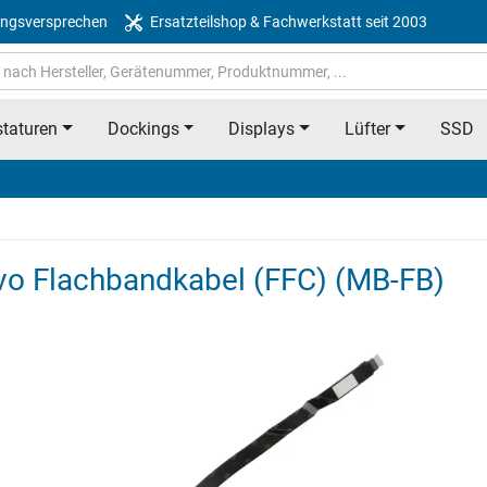
ngsversprechen
Ersatzteilshop & Fachwerkstatt seit 2003
taturen
Dockings
Displays
Lüfter
SSD
vo Flachbandkabel (FFC) (MB-FB)