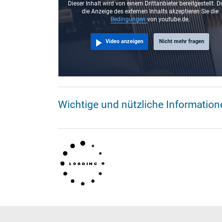
Dieser Inhalt wird von einem Drittanbieter bereitgestellt. D
die Anzeige des externen Inhalts akzeptieren Sie die
Bedingungen
von youtube.de.
Video anzeigen
Nicht mehr fragen
Wichtige und nützliche Informati