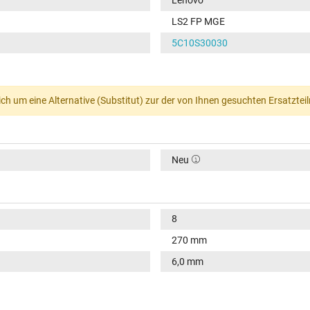
Lenovo
LS2 FP MGE
5C10S30030
ch um eine Alternative (Substitut) zur der von Ihnen gesuchten Ersatzte
Neu
8
270 mm
6,0 mm