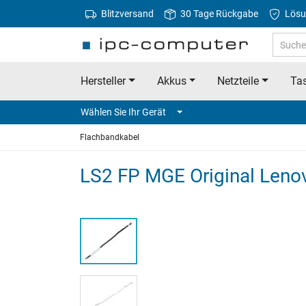
Blitzversand
30 Tage Rückgabe
Lösu
Hersteller
Akkus
Netzteile
Tas
Wählen Sie Ihr Gerät
Flachbandkabel
LS2 FP MGE Original Leno