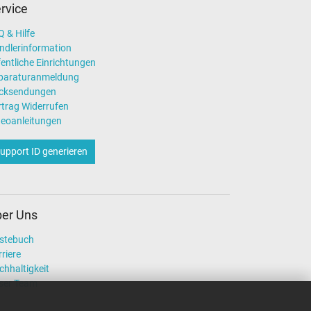
rvice
 & Hilfe
ndlerinformation
entliche Einrichtungen
paraturanmeldung
cksendungen
rtrag Widerrufen
deoanleitungen
upport ID generieren
er Uns
stebuch
riere
chhaltigkeit
ser Team