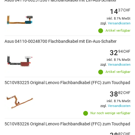
Asus 04110-00251200 Flachbandkabel mit Ein-Aus-Schalter
14
37
CHF
inkl. 8.1% MwSt
zzgl.
Versandkosten
Artikel verfügbar
Asus 04110-00248700 Flachbandkabel mit Ein-Aus-Schalter
32
94
CHF
inkl. 8.1% MwSt
zzgl.
Versandkosten
Artikel verfügbar
5C10V83225 Original Lenovo Flachbandkabel (FFC) zum Touchpad
38
02
CHF
inkl. 8.1% MwSt
zzgl.
Versandkosten
Nur noch wenige verfügbar
5C10V83226 Original Lenovo Flachbandkabel (FFC) zum Touchpad
38
02
CHF