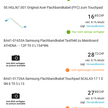
50.HGLN7.001 Original Acer Flachbandkabel (FFC) zum Touchpad
16
05
CHF
inkl. 8.1% MwSt
zzgl.
Versandkosten
Nur noch wenige verfügbar
BA41-01653A Samsung Flachbandkabel Tastfeld zu Mainboard
ATHENA - - 12P T0 3 L154*W6
28
72
CHF
inkl. 8.1% MwSt
zzgl.
Versandkosten
Auftragsbezogen bestellbar
BA41-01726A Samsung Flachbandkabel Touchpad SCALA3-17 1 0
SN 6 T0 3 L13
27
88
CHF
inkl. 8.1% MwSt
zzgl.
Versandkosten