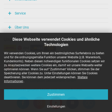
Service
Über Uns
Diese Webseite verwendet Cookies und ähnliche
Unsere Versandarten
Technologien
Wir verwenden Cookies, um Ihnen ein bestmögliches Surferlebnis zu bieten
und für die ordnungsgemäße Funktion unserer Website (z.B. Warenkorb,
Unsere Zahlarten
Kundenkonto). Neben diesen notwendigen funktionalen Cookies setzen wir
zu Anaylsezwecken weitere Cookies ein, damit wir unsere Webseite weiter
optimieren können. Wenn Sie auf "Zustimmen" klicken, stimmen Sie der
Speicherung aller Cookies zu. Unter Einstellungen können Sie Cookies
deaktivieren. Sie können dem jederzeit widersprechen.
Weitere
Copyright ©
IPC-Computer Deutschland GmbH
Informationen
.
Alle Preise inkl. gesetzl. MwSt. zzgl. Versandkosten
Zustimmen
Einstellungen