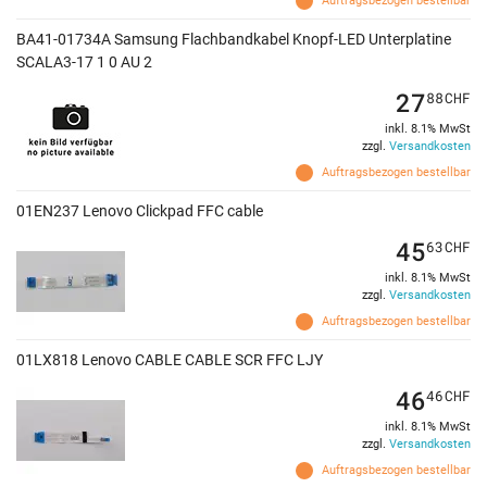
Auftragsbezogen bestellbar
BA41-01734A Samsung Flachbandkabel Knopf-LED Unterplatine
SCALA3-17 1 0 AU 2
27
88
CHF
inkl. 8.1% MwSt
zzgl.
Versandkosten
Auftragsbezogen bestellbar
01EN237 Lenovo Clickpad FFC cable
45
63
CHF
inkl. 8.1% MwSt
zzgl.
Versandkosten
Auftragsbezogen bestellbar
01LX818 Lenovo CABLE CABLE SCR FFC LJY
46
46
CHF
inkl. 8.1% MwSt
zzgl.
Versandkosten
Auftragsbezogen bestellbar