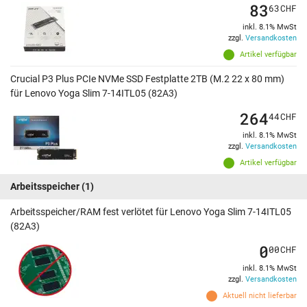
83
63
CHF
inkl. 8.1% MwSt
zzgl.
Versandkosten
Artikel verfügbar
Crucial P3 Plus PCIe NVMe SSD Festplatte 2TB (M.2 22 x 80 mm)
für Lenovo Yoga Slim 7-14ITL05 (82A3)
264
44
CHF
inkl. 8.1% MwSt
zzgl.
Versandkosten
Artikel verfügbar
Arbeitsspeicher
(1)
Arbeitsspeicher/RAM fest verlötet für Lenovo Yoga Slim 7-14ITL05
(82A3)
0
00
CHF
inkl. 8.1% MwSt
zzgl.
Versandkosten
Aktuell nicht lieferbar