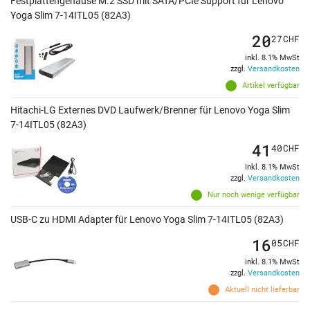
Festplattengehäuse M.2 SSD mit SATA/PCIe Support für Lenovo
Yoga Slim 7-14ITL05 (82A3)
20
27
CHF
inkl. 8.1% MwSt
zzgl.
Versandkosten
Artikel verfügbar
Hitachi-LG Externes DVD Laufwerk/Brenner für Lenovo Yoga Slim
7-14ITL05 (82A3)
41
40
CHF
inkl. 8.1% MwSt
zzgl.
Versandkosten
Nur noch wenige verfügbar
USB-C zu HDMI Adapter für Lenovo Yoga Slim 7-14ITL05 (82A3)
16
05
CHF
inkl. 8.1% MwSt
zzgl.
Versandkosten
Aktuell nicht lieferbar