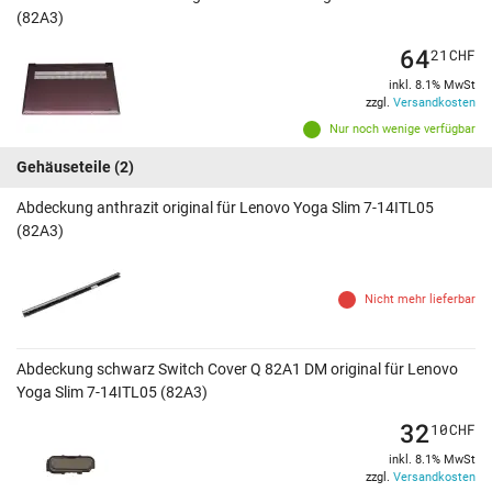
(82A3)
64
21
CHF
inkl. 8.1% MwSt
zzgl.
Versandkosten
Nur noch wenige verfügbar
Gehäuseteile
(2)
Abdeckung anthrazit original für Lenovo Yoga Slim 7-14ITL05
(82A3)
Nicht mehr lieferbar
Abdeckung schwarz Switch Cover Q 82A1 DM original für Lenovo
Yoga Slim 7-14ITL05 (82A3)
32
10
CHF
inkl. 8.1% MwSt
zzgl.
Versandkosten