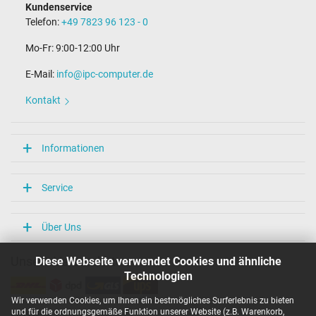
Kundenservice
Telefon:
+49 7823 96 123 - 0
Mo-Fr: 9:00-12:00 Uhr
E-Mail:
info@ipc-computer.de
Kontakt
Informationen
Service
Über Uns
Diese Webseite verwendet Cookies und ähnliche
Unsere Versandarten
Technologien
Wir verwenden Cookies, um Ihnen ein bestmögliches Surferlebnis zu bieten
und für die ordnungsgemäße Funktion unserer Website (z.B. Warenkorb,
Unsere Zahlarten