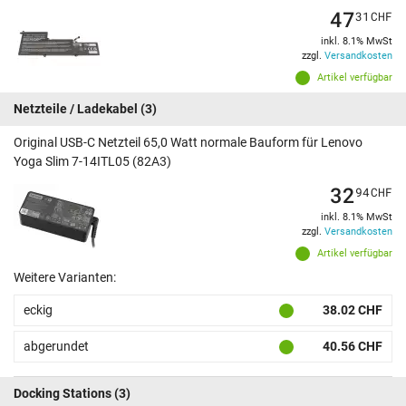
47
31
CHF
inkl. 8.1% MwSt
zzgl.
Versandkosten
Artikel verfügbar
Netzteile / Ladekabel
(3)
Original USB-C Netzteil 65,0 Watt normale Bauform für Lenovo
Yoga Slim 7-14ITL05 (82A3)
32
94
CHF
inkl. 8.1% MwSt
zzgl.
Versandkosten
Artikel verfügbar
Weitere Varianten:
eckig
38.02 CHF
abgerundet
40.56 CHF
Docking Stations
(3)