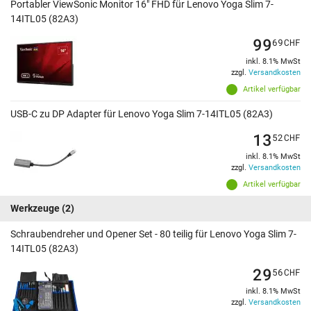
Portabler ViewSonic Monitor 16" FHD für Lenovo Yoga Slim 7-
14ITL05 (82A3)
99
69
CHF
inkl. 8.1% MwSt
zzgl.
Versandkosten
Artikel verfügbar
USB-C zu DP Adapter für Lenovo Yoga Slim 7-14ITL05 (82A3)
13
52
CHF
inkl. 8.1% MwSt
zzgl.
Versandkosten
Artikel verfügbar
Werkzeuge
(2)
Schraubendreher und Opener Set - 80 teilig für Lenovo Yoga Slim 7-
14ITL05 (82A3)
29
56
CHF
inkl. 8.1% MwSt
zzgl.
Versandkosten