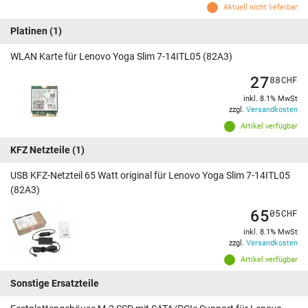
Aktuell nicht lieferbar
Platinen
(1)
WLAN Karte für Lenovo Yoga Slim 7-14ITL05 (82A3)
27
88
CHF
inkl. 8.1% MwSt
zzgl.
Versandkosten
Artikel verfügbar
KFZ Netzteile
(1)
USB KFZ-Netzteil 65 Watt original für Lenovo Yoga Slim 7-14ITL05
(82A3)
65
05
CHF
inkl. 8.1% MwSt
zzgl.
Versandkosten
Artikel verfügbar
Sonstige Ersatzteile