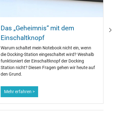
Das „Geheimnis“ mit dem
Docking
Einschaltknopf
Replika
Warum schaltet mein Notebook nicht ein, wenn
Wie unters
die Docking-Station eingeschaltet wird? Weshalb
einem Port
funktioniert der Einschaltknopf der Docking
gestellte 
Station nicht? Diesen Fragen gehen wir heute auf
euch diese
den Grund.
Mehr erfahren >
Mehr erf