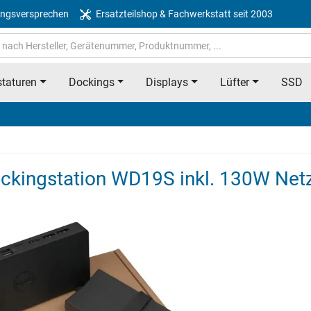
ngsversprechen
Ersatzteilshop & Fachwerkstatt seit 2003
taturen
Dockings
Displays
Lüfter
SSD
ingstation WD19S inkl. 130W Netz