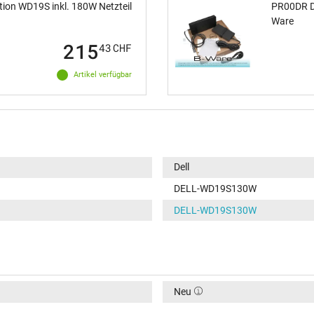
ion WD19S inkl. 180W Netzteil
PR00DR De
Ware
215
43
CHF
Artikel verfügbar
Dell
DELL-WD19S130W
DELL-WD19S130W
Neu