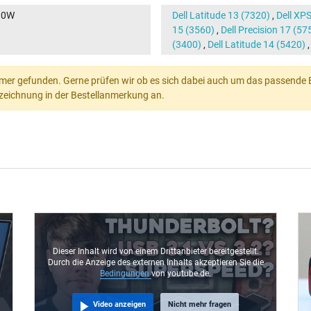
30W
Dell Latitude 13 (7320)
,
Dell XP
15 (3560)
,
Dell Precision 17 (57
(3400)
,
Dell Latitude 14 (5420)
mer gefunden. Gerne prüfen wir ob es sich dabei auch um das passende Ers
Bezeichnung in der Bestellanmerkung an.
Dieser Inhalt wird von einem Drittanbieter bereitgestellt.
Durch die Anzeige des externen Inhalts akzeptieren Sie die
Bedingungen
von youtube.de.
Video anzeigen
Nicht mehr fragen