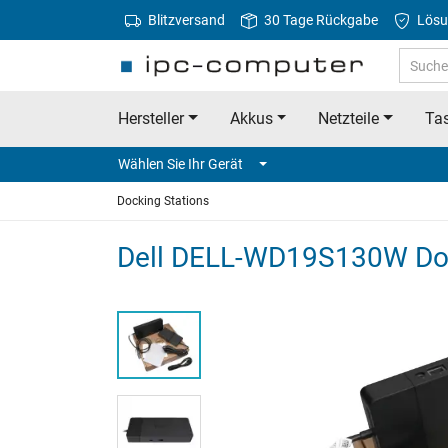
Blitzversand
30 Tage Rückgabe
Lösu
Hersteller
Akkus
Netzteile
Tas
Wählen Sie Ihr Gerät
Docking Stations
Dell DELL-WD19S130W Dock