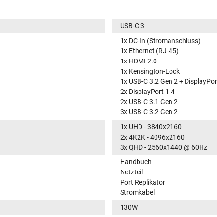
USB-C 3
1x DC-In (Stromanschluss)
1x Ethernet (RJ-45)
1x HDMI 2.0
1x Kensington-Lock
1x USB-C 3.2 Gen 2 + DisplayPor
2x DisplayPort 1.4
2x USB-C 3.1 Gen 2
3x USB-C 3.2 Gen 2
1x UHD - 3840x2160
2x 4K2K - 4096x2160
3x QHD - 2560x1440 @ 60Hz
Handbuch
Netzteil
Port Replikator
Stromkabel
130W