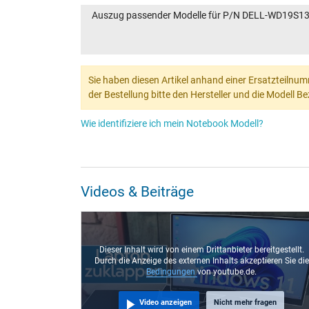
Auszug passender Modelle für P/N DELL-WD19S1
Sie haben diesen Artikel anhand einer Ersatzteilnum
der Bestellung bitte den Hersteller und die Modell 
Wie identifiziere ich mein Notebook Modell?
Videos & Beiträge
Dieser Inhalt wird von einem Drittanbieter bereitgestellt.
Durch die Anzeige des externen Inhalts akzeptieren Sie die
Bedingungen
von youtube.de.
Video anzeigen
Nicht mehr fragen