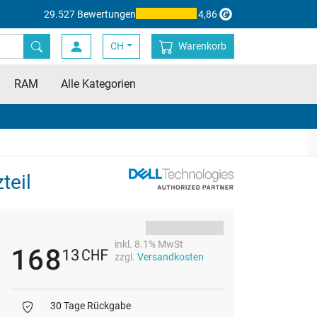
29.527 Bewertungen
4,86
CH
Warenkorb
RAM
Alle Kategorien
teil
inkl. 8.1% MwSt
168
13
CHF
zzgl.
Versandkosten
30 Tage Rückgabe