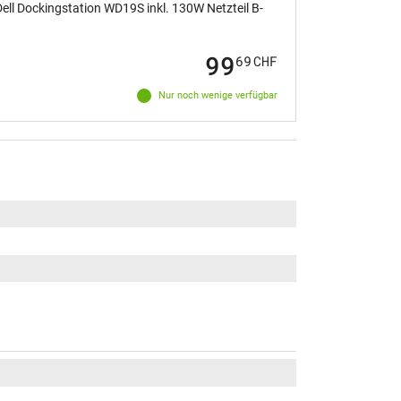
ll Dockingstation WD19S inkl. 130W Netzteil B-
99
69
CHF
Nur noch wenige verfügbar