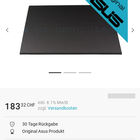
inkl. 8.1% MwSt
183
32
CHF
zzgl.
Versandkosten
30 Tage Rückgabe
Original Asus Produkt