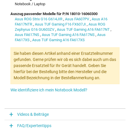
Notebook / Laptop
Auszug passender Modelle für P/N 18010-16060300
Asus ROG Strix G16 G614JIR
,
Asus FA607PV
,
Asus A16
FA617NTR
,
Asus TUF Gaming F16 FX607JI
,
Asus ROG
Zephyrus G16 GU603ZV
,
Asus TUF Gaming A16 FA617NT
,
Asus FA617NS
,
Asus TUF Gaming A16 FA617NS
,
Asus
FA617XS
,
Asus TUF Gaming A16 FA617XS
Sie haben diesen Artikel anhand einer Ersatzteilnummer
gefunden. Gerne prüfen wir ob es sich dabei auch um das
passende Ersatzteil für Ihr Gerät handelt. Geben Sie
hierfür bei der Bestellung bitte den Hersteller und die
Modell Bezeichnung in der Bestellanmerkung an.
Wie identifiziere ich mein Notebook Modell?
Videos & Beiträge
FAQ/Expertentipps