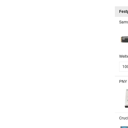
Fest
Sams
Weit
10
PNY 
Cruc