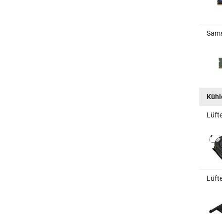
Sams
Kühle
Lüft
Lüft