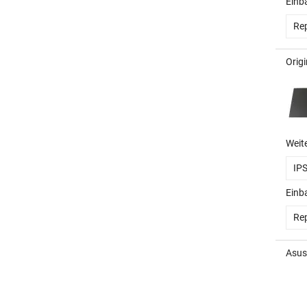
Einb
Rep
Orig
Weit
IP
Einb
Rep
Asus