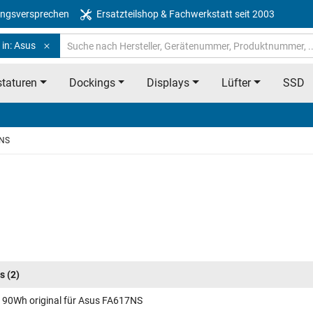
ngsversprechen
Ersatzteilshop & Fachwerkstatt seit 2003
 in: Asus
taturen
Dockings
Displays
Lüfter
SSD
NS
s
(2)
 90Wh original für Asus FA617NS