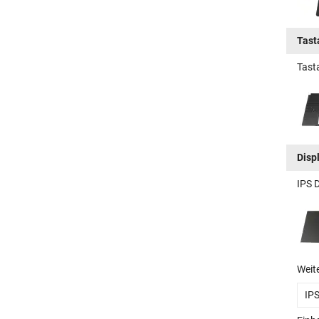
Tast
Tast
Disp
IPS 
Weit
IP