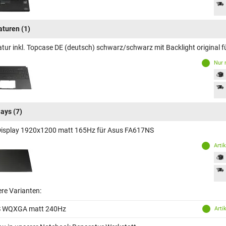
aturen
(1)
atur inkl. Topcase DE (deutsch) schwarz/schwarz mit Backlight original
Nur 
lays
(7)
Display 1920x1200 matt 165Hz für Asus FA617NS
Arti
ere Varianten:
S WQXGA matt 240Hz
Arti