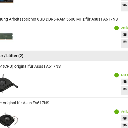
ung Arbeitsspeicher 8GB DDR5-RAM 5600 MHz für Asus FA617NS
Arti
r / Lüfter
(2)
er (CPU) original für Asus FA617NS
Nur 
er original für Asus FA617NS
Arti