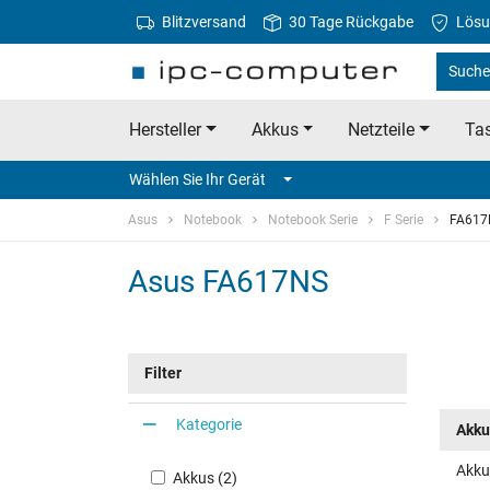
Blitzversand
30 Tage Rückgabe
Lösu
Suche
Hersteller
Akkus
Netzteile
Tas
Wählen Sie Ihr Gerät
Asus
Notebook
Notebook Serie
F Serie
FA617
Asus FA617NS
Filter
Kategorie
Akku
Akku
Akkus (2)