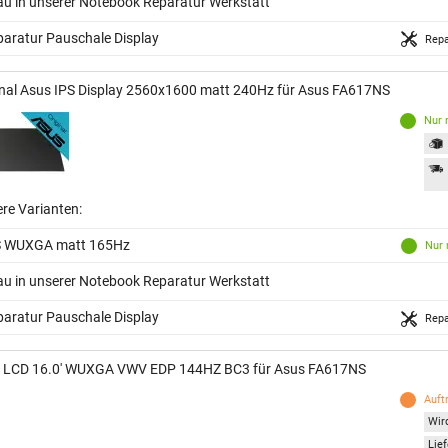
au in unserer Notebook Reparatur Werkstatt
aratur Pauschale Display
Repa
inal Asus IPS Display 2560x1600 matt 240Hz für Asus FA617NS
Nur 
ere Varianten:
S WUXGA matt 165Hz
Nur 
au in unserer Notebook Reparatur Werkstatt
aratur Pauschale Display
Repa
 LCD 16.0' WUXGA VWV EDP 144HZ BC3 für Asus FA617NS
Auft
Wird
Lief