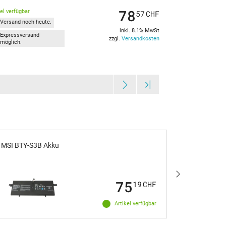
78
kel verfügbar
57
CHF
Versand noch heute.
inkl. 8.1% MwSt
Expressversand
zzgl.
Versandkosten
möglich.
MSI BTY-S3B Akku
IPC-Compu
mit 52,4W
75
19
CHF
Artikel verfügbar