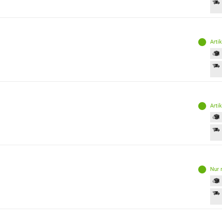
Arti
Arti
Nur 