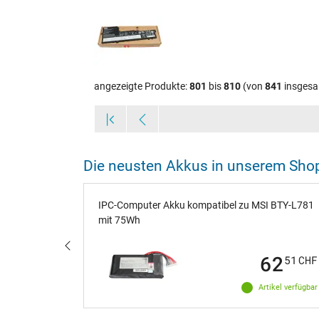
angezeigte Produkte:
801
bis
810
(von
841
insgesa
Die neusten Akkus in unserem Sho
Wh
IPC-Computer Akku kompatibel zu MSI BTY-L781
mit 75Wh
73
62
50
CHF
51
CHF
ikel verfügbar
Artikel verfügbar