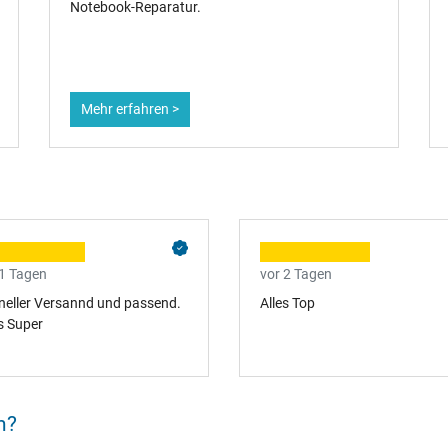
funktionieren und was du dann selbst tun kannst
um ihn wiederzubeleben.
Mehr erfahren >
 1 Tagen
vor 2 Tagen
neller Versannd und passend.
Alles Top
s Super
n?