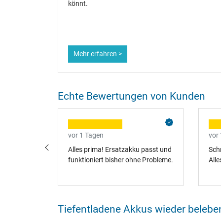
Notebook‑Reparatur.
Mehr erfahren >
Echte Bewertungen von Kunden
vor 1 Tagen
vor
war
Alles prima! Ersatzakku passt und
Sch
d und die
funktioniert bisher ohne Probleme.
Alle
ell. Das
sinnvoll
hr zu
Tiefentladene Akkus wieder belebe