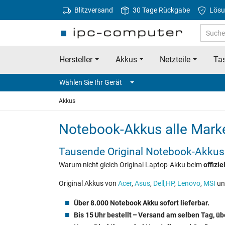
Blitzversand
30 Tage Rückgabe
Lösu
Hersteller
Akkus
Netzteile
Tas
Wählen Sie Ihr Gerät
Akkus
Notebook‑Akkus alle Mark
Tausende Original Notebook‑Akkus
Warum nicht gleich Original Laptop-Akku beim
offizi
Original Akkus von
Acer
,
Asus
,
Dell,
HP
,
Lenovo
,
MSI
un
Über 8.000 Notebook Akku sofort lieferbar.
Bis 15 Uhr bestellt – Versand am selben Tag, ü