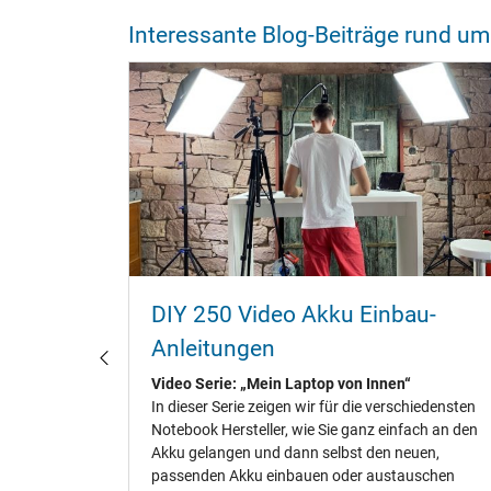
Interessante Blog-Beiträge rund 
u-
Akku Faktencheck – Mythen,
Sicherheit & Kaufberatung
Was stimmt wirklich?
hiedensten
Rund um Notebook‑ und Laptop‑Akkus kursieren
ach an den
viele Mythen. Unsere Experten von
uen,
Notebook‑Doktor.de prüfen, was wirklich stimmt
uschen
– aus über 20 Jahren Erfahrung in