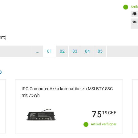
Arti
mt)
...
81
82
83
84
85
p
IPC-Computer Akku kompatibel zu MSI BTY-S3C
mit 75Wh
75
19
CHF
Artikel verfügbar