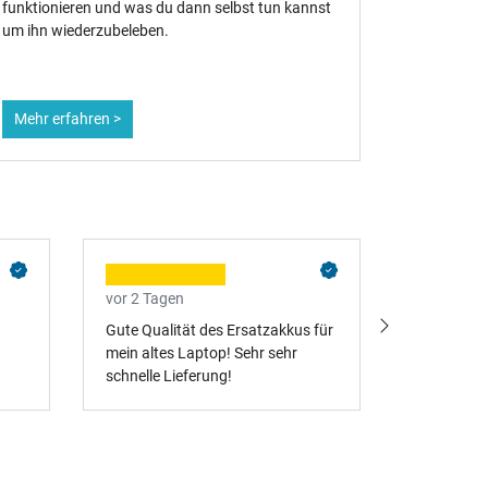
könnt.
Mehr erfahren >
Mehr erf
vor 2 Tagen
vor 3 Tage
Gute Qualität des Ersatzakkus für
Sehr schne
mein altes Laptop! Sehr sehr
super Sho
schnelle Lieferung!