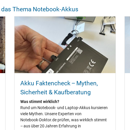
um das Thema Notebook-Akkus
Notebook-Akku funktioniert
nicht
So kannst du ihn wiederbeleben!
Sporadisch melden sich Kunden, die gerade einen
neuen Notebook-Akku geliefert bekamen, mit dem
Hinweis, dass der Akku defekt wäre. Warum neue
Notebook Akkus manchmal nicht sofort