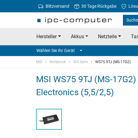
Blitzversand
30 Tage Rückgabe
Lösu
Suche 
Hersteller
Akkus
Netzteile
Tas
Wählen Sie Ihr Gerät
MSI
Notebook
WS Serie
WS75 9TJ (MS-17G2)
MSI WS75 9TJ (MS-17G2) N
Electronics (5,5/2,5)