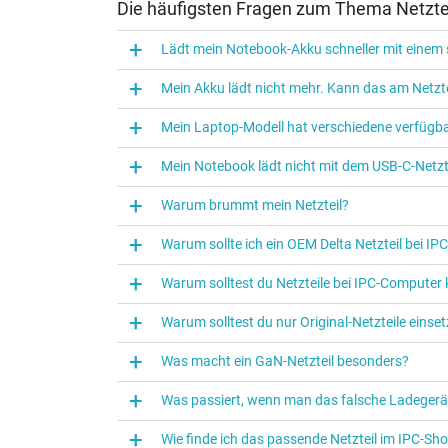
Die häufigsten Fragen zum Thema Netztei
ACER Z Serie, div. ACER Travelmate und Aspire 
ASUS AIO PC-Systeme, EEE-Top Serie, G20, G21
Lädt mein Notebook-Akku schneller mit einem s
Clevo V15x, V175x, NH7xx, W87x, W97x,N87x, 
Mein Akku lädt nicht mehr. Kann das am Netzte
Gigabyte: G5, G7, Aero 150x, P35 u.v.m.
HP Pavillion ZX5000 u.v.m.
Mein Laptop-Modell hat verschiedene verfügba
Medion Erazer, X7817, X6817, X7815, X7820, 
MSI GT70, GT68, X6811, GT60, GS73, GT680, W
Mein Notebook lädt nicht mit dem USB-C-Netzte
Schenker: XMG Focus, XGM-Core, XGM-Pro, Key-
Tomfang: GK7CP6R, GK5CP6V, GM7MG0R, 
Warum brummt mein Netzteil?
Warum sollte ich ein OEM Delta Netzteil bei I
Kategorisierung
Warum solltest du Netzteile bei IPC‑Computer
Kategorie
Warum solltest du nur Original-Netzteile eins
Verwendung
Was macht ein GaN-Netzteil besonders?
Was passiert, wenn man das falsche Ladegerä
Wie finde ich das passende Netzteil im IPC-Sh