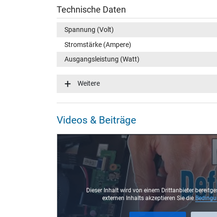
Technische Daten
Spannung (Volt)
Stromstärke (Ampere)
Ausgangsleistung (Watt)
Eingangsspannung
Weitere
Energieeffizienz
Notebook Stecker
Videos & Beiträge
Steckertyp / -form
Steckerlänge (mm)
Steckerdurchmesser außen / innen
Stift im Stecker
Länge Anschlusskabel (m) (ca.)
Dieser Inhalt wird von einem Drittanbieter bereitge
externen Inhalts akzeptieren Sie die
Beding
Maße