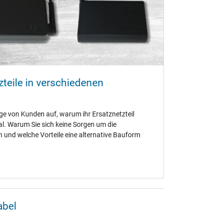
teile in verschiedenen
ge von Kunden auf, warum ihr Ersatznetzteil
al. Warum Sie sich keine Sorgen um die
und welche Vorteile eine alternative Bauform
!
Ihre Vorteile:
Vertrauen:
Delta Electronics ist ein
 beim Hersteller DELTA können wir Ihnen den
 fertigen. Damit sind 100% Kompatibilität
ie:
24 Monate IPC-Computer Garantie auf alle von
100% erfüllt.
Energieeffizienz:
Dank hoher
abel