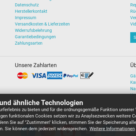
Datenschutz
Re
Herstellerkontakt
Rü
Impressum
Ve
Versandkosten & Lieferzeiten
Vi
Widerrufsbelehrung
Garantiebedingungen
S
Zahlungsarten
Unsere Zahlarten
Üb
Gä
Kar
Na
Un
und ähnliche Technologien
rferlebnis zu bieten und für die ordnungsgemäße Funktion unserer
gen funktionalen Cookies setzen wir zu Anaylsezwecken weitere Co
Wenn Sie auf "Zustimmen" klicken, stimmen Sie der Speicherung all
en. Sie können dem jederzeit widersprechen.
Weitere Informationen