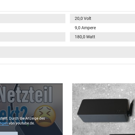
20,0 Volt
9,0 Ampere
180,0 Watt
100-240V / 50-60Hz
VI
rund / 90° abgewinkelt
11,0 mm
5,5 mm / 2,5 mm
Nein
1.75 m
stellt. Durch die Anzeige des
ungen
von youtube.de.