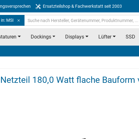
ngsversprechen
Ersatzteilshop & Fachwerkstatt seit 2003
in: MSI
taturen
Dockings
Displays
Lüfter
SSD
etzteil 180,0 Watt flache Bauform 