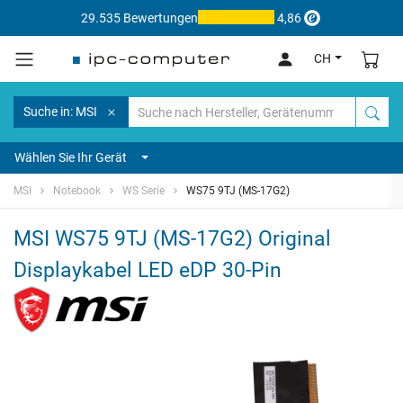
29.535 Bewertungen
4,86
CH
Suche in: MSI
Wählen Sie Ihr Gerät
MSI
Notebook
WS Serie
WS75 9TJ (MS-17G2)
MSI WS75 9TJ (MS-17G2) Original
Displaykabel LED eDP 30-Pin