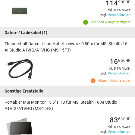
114
90
CHF
inkl. 8.1% MwSt
zzgl.
Versandkosten
Nur noch wenige verfügbar
Daten- / Ladekabel
(1)
Thunderbolt Daten- / Ladekabel schwarz 0,80m für MSI Stealth 16
AI Studio A1VIG/A1VHG (MS-15F3)
16
05
CHF
inkl. 8.1% MwSt
zzgl.
Versandkosten
Aktuell nicht lieferbar
Sonstige Ersatzteile
Portabler MSI Monitor 15,6" FHD für MSI Stealth 16 AI Studio
A1VIG/A1VHG (MS-15F3)
83
63
CHF
inkl. 8.1% MwSt
zzgl.
Versandkosten