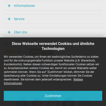
Informationen
Service
Über Uns
Diese Webseite verwendet Cookies und ähnliche
Unsere Versandarten
Technologien
Wir verwenden Cookies, um Ihnen ein bestmögliches Surferlebnis zu bieten
und für die ordnungsgemäße Funktion unserer Website (z.B. Warenkorb,
Unsere Zahlarten
Kundenkonto). Neben diesen notwendigen funktionalen Cookies setzen wir
zu Anaylsezwecken weitere Cookies ein, damit wir unsere Webseite weiter
optimieren können. Wenn Sie auf "Zustimmen" klicken, stimmen Sie der
Speicherung aller Cookies zu. Unter Einstellungen können Sie Cookies
deaktivieren. Sie können dem jederzeit widersprechen.
Weitere
Copyright ©
IPC-Computer Deutschland GmbH
Informationen
.
Alle Preise inkl. gesetzl. MwSt. zzgl. Versandkosten
Zustimmen