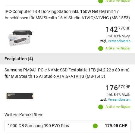
Artikel verfügbar
IPC-Computer TB 4 Docking Station inkl. 160W Netzteil mit 17
Anschlüssen für MSI Stealth 16 AI Studio A1VIG/A1VHG (MS-15F3)
142
77
CHF
inkl. 8.1% MwSt
zzgl.
Versandkosten
Artikel verfügbar
Festplatten
(4)
Samsung PM9A1 PCIe NVMe SSD Festplatte 1TB (M.2 22 x 80 mm)
für MSI Stealth 16 AI Studio A1VIG/A1VHG (MS-15F3)
176
57
CHF
inkl. 8.1% MwSt
zzgl.
Versandkosten
Artikel verfügbar
Weitere Kapazitäten:
1000 GB Samsung 990 EVO Plus
179.95 CHF