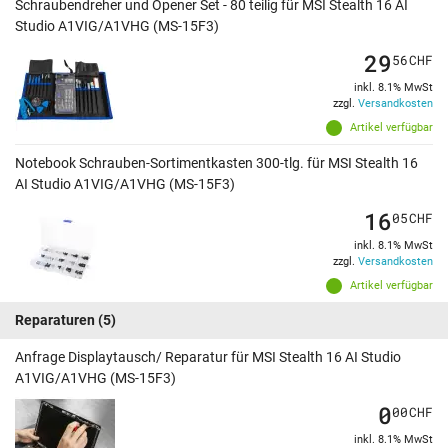
Schraubendreher und Opener Set - 80 teilig für MSI Stealth 16 AI
Studio A1VIG/A1VHG (MS-15F3)
29
56
CHF
inkl. 8.1% MwSt
zzgl.
Versandkosten
Artikel verfügbar
Notebook Schrauben-Sortimentkasten 300-tlg. für MSI Stealth 16
AI Studio A1VIG/A1VHG (MS-15F3)
16
05
CHF
inkl. 8.1% MwSt
zzgl.
Versandkosten
Artikel verfügbar
Reparaturen
(5)
Anfrage Displaytausch/ Reparatur für MSI Stealth 16 AI Studio
A1VIG/A1VHG (MS-15F3)
0
00
CHF
inkl. 8.1% MwSt