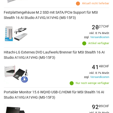
Aktuell nicht lieferbar
Festplattengehäuse M.2 SSD mit SATA/PCIe Support für MSI
Stealth 16 AI Studio A1VIG/A1VHG (MS-15F3)
20
27
CHF
inkl. 8.1% MwSt
zzgl.
Versandkosten
Artikel verfügbar
Hitachi-LG Externes DVD Laufwerk/Brenner für MSI Stealth 16 AI
Studio A1VIG/A1VHG (MS-15F3)
41
40
CHF
inkl. 8.1% MwSt
zzgl.
Versandkosten
Nur noch wenige verfügbar
Portabler Monitor 15.6 WQHD USB-C/HDMI für MSI Stealth 16 AI
Studio A1VIG/A1VHG (MS-15F3)
92
09
CHF
inkl. 8.1% MwSt