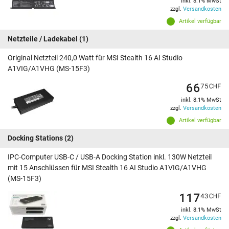
inkl. 8.1% MwSt
zzgl.
Versandkosten
Artikel verfügbar
Netzteile / Ladekabel
(1)
Original Netzteil 240,0 Watt für MSI Stealth 16 AI Studio
A1VIG/A1VHG (MS-15F3)
66
75
CHF
inkl. 8.1% MwSt
zzgl.
Versandkosten
Artikel verfügbar
Docking Stations
(2)
IPC-Computer USB-C / USB-A Docking Station inkl. 130W Netzteil
mit 15 Anschlüssen für MSI Stealth 16 AI Studio A1VIG/A1VHG
(MS-15F3)
117
43
CHF
inkl. 8.1% MwSt
zzgl.
Versandkosten