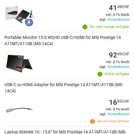
41
40
CHF
inkl. 8.1% MwSt
zzgl.
Versandkosten
Nur noch wenige verfügbar
Portabler Monitor 15.6 WQHD USB-C/HDMI für MSI Prestige 14
A11MT/A11SB (MS-14C4)
92
09
CHF
inkl. 8.1% MwSt
zzgl.
Versandkosten
Artikel verfügbar
USB-C zu HDMI Adapter für MSI Prestige 14 A11MT/A11SB (MS-
14C4)
16
05
CHF
inkl. 8.1% MwSt
zzgl.
Versandkosten
Aktuell nicht lieferbar
Laptop-Ständer 10 - 15,6" für MSI Prestige 14 A11MT/A11SB (MS-