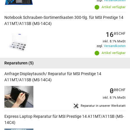
zzgl.
Versandkosten
Artikel verfügbar
Notebook Schrauben-Sortimentkasten 300-tlg. für MSI Prestige 14
A11MT/A11SB (MS-14C4)
16
05
CHF
inkl. 8.1% MwSt
zzgl.
Versandkosten
Artikel verfügbar
Reparaturen
(5)
Anfrage Displaytausch/ Reparatur für MSI Prestige 14
A11MT/A11SB (MS-14C4)
0
00
CHF
inkl. 8.1% MwSt
Reparatur in unserer Werkstatt
Express Laptop Reparatur für MSI Prestige 14 A11MT/A11SB (MS-
14C4)