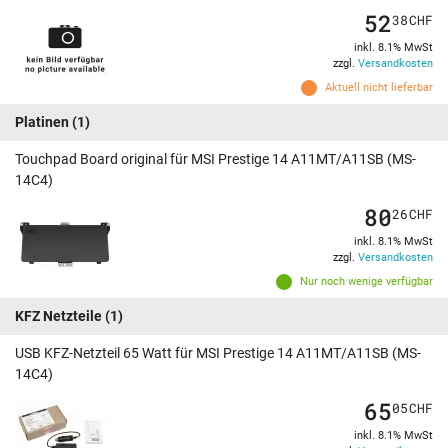
52
38
CHF
inkl. 8.1% MwSt
zzgl.
Versandkosten
Aktuell nicht lieferbar
Platinen
(1)
Touchpad Board original für MSI Prestige 14 A11MT/A11SB (MS-
14C4)
80
26
CHF
inkl. 8.1% MwSt
zzgl.
Versandkosten
Nur noch wenige verfügbar
KFZ Netzteile
(1)
USB KFZ-Netzteil 65 Watt für MSI Prestige 14 A11MT/A11SB (MS-
14C4)
65
05
CHF
inkl. 8.1% MwSt