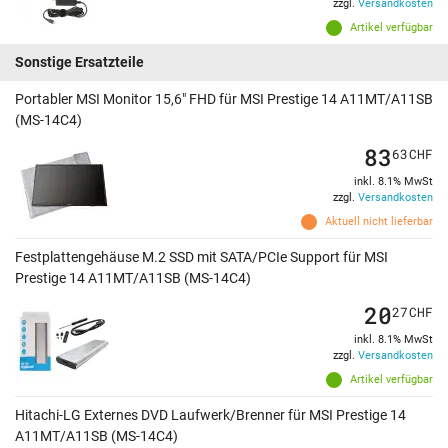
zzgl.
Versandkosten
Artikel verfügbar
Sonstige Ersatzteile
Portabler MSI Monitor 15,6" FHD für MSI Prestige 14 A11MT/A11SB
(MS-14C4)
83
63
CHF
inkl. 8.1% MwSt
zzgl.
Versandkosten
Aktuell nicht lieferbar
Festplattengehäuse M.2 SSD mit SATA/PCIe Support für MSI
Prestige 14 A11MT/A11SB (MS-14C4)
20
27
CHF
inkl. 8.1% MwSt
zzgl.
Versandkosten
Artikel verfügbar
Hitachi-LG Externes DVD Laufwerk/Brenner für MSI Prestige 14
A11MT/A11SB (MS-14C4)