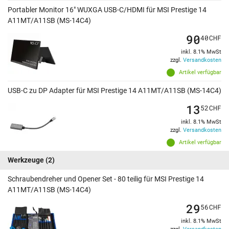
Portabler Monitor 16" WUXGA USB-C/HDMI für MSI Prestige 14
A11MT/A11SB (MS-14C4)
90
40
CHF
inkl. 8.1% MwSt
zzgl.
Versandkosten
Artikel verfügbar
USB-C zu DP Adapter für MSI Prestige 14 A11MT/A11SB (MS-14C4)
13
52
CHF
inkl. 8.1% MwSt
zzgl.
Versandkosten
Artikel verfügbar
Werkzeuge
(2)
Schraubendreher und Opener Set - 80 teilig für MSI Prestige 14
A11MT/A11SB (MS-14C4)
29
56
CHF
inkl. 8.1% MwSt