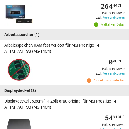
264
44
CHF
inkl. 8.1% MwSt
zzgl.
Versandkosten
Artikel verfügbar
Arbeitsspeicher
(1)
Arbeitsspeicher/RAM fest verlötet für MSI Prestige 14
A11MT/A11SB (MS-14C4)
0
00
CHF
inkl. 8.1% MwSt
zzgl.
Versandkosten
Aktuell nicht lieferbar
Displaydeckel
(2)
Displaydeckel 35,6cm (14 Zoll) grau original für MSI Prestige 14
A11MT/A11SB (MS-14C4)
54
91
CHF
inkl. 8.1% MwSt