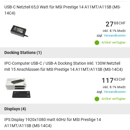
USB-C Netzteil 65,0 Watt für MSI Prestige 14 A11MT/A11SB (MS-
14C4)
27
88
CHF
inkl. 8.1% MwSt
zzgl.
Versandkosten
Artikel verfügbar
Docking Stations
(1)
IPC-Computer USB-C / USB-A Docking Station inkl. 130W Netzteil
mit 15 Anschlüssen für MSI Prestige 14 A11MT/A11SB (MS-14C4)
117
43
CHF
inkl. 8.1% MwSt
zzgl.
Versandkosten
Artikel verfügbar
Displays
(4)
IPS Display 1920x1080 matt 60Hz für MSI Prestige 14
A11MT/A11SB (MS-14C4)