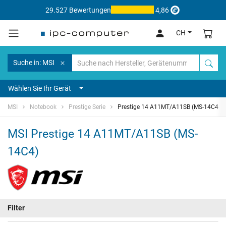
29.527 Bewertungen
4,86
CH
Suche in: MSI
Wählen Sie Ihr Gerät
MSI
Notebook
Prestige Serie
Prestige 14 A11MT/A11SB (MS-14C4)
MSI Prestige 14 A11MT/A11SB (MS-
14C4)
Filter