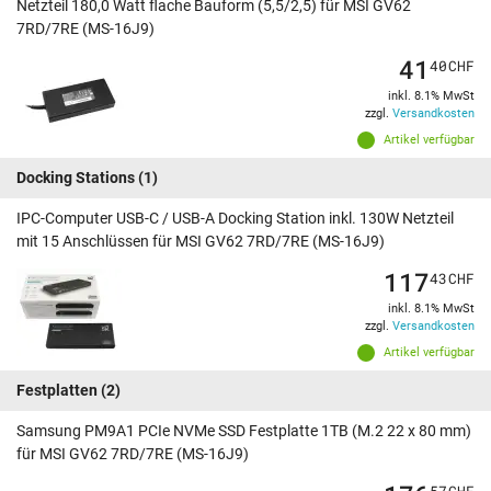
Netzteil 180,0 Watt flache Bauform (5,5/2,5) für MSI GV62
7RD/7RE (MS-16J9)
41
40
CHF
inkl. 8.1% MwSt
zzgl.
Versandkosten
Artikel verfügbar
Docking Stations
(1)
IPC-Computer USB-C / USB-A Docking Station inkl. 130W Netzteil
mit 15 Anschlüssen für MSI GV62 7RD/7RE (MS-16J9)
117
43
CHF
inkl. 8.1% MwSt
zzgl.
Versandkosten
Artikel verfügbar
Festplatten
(2)
Samsung PM9A1 PCIe NVMe SSD Festplatte 1TB (M.2 22 x 80 mm)
für MSI GV62 7RD/7RE (MS-16J9)
57
CHF