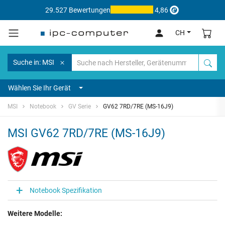
29.527 Bewertungen
4,86
CH
Suche in: MSI
Wählen Sie Ihr Gerät
MSI
Notebook
GV Serie
GV62 7RD/7RE (MS-16J9)
MSI GV62 7RD/7RE (MS-16J9)
Notebook Spezifikation
Weitere Modelle: