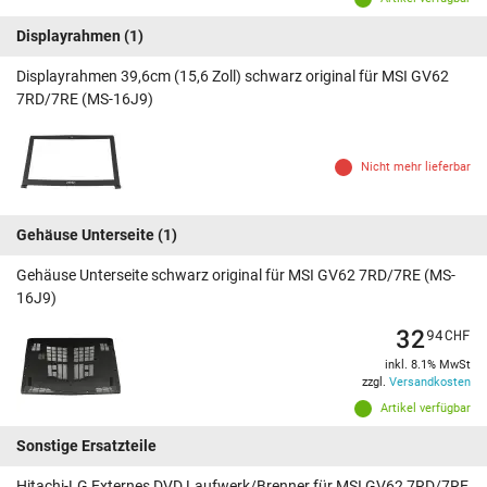
Displayrahmen
(1)
Displayrahmen 39,6cm (15,6 Zoll) schwarz original für MSI GV62
7RD/7RE (MS-16J9)
Nicht mehr lieferbar
Gehäuse Unterseite
(1)
Gehäuse Unterseite schwarz original für MSI GV62 7RD/7RE (MS-
16J9)
32
94
CHF
inkl. 8.1% MwSt
zzgl.
Versandkosten
Artikel verfügbar
Sonstige Ersatzteile
Hitachi-LG Externes DVD Laufwerk/Brenner für MSI GV62 7RD/7RE