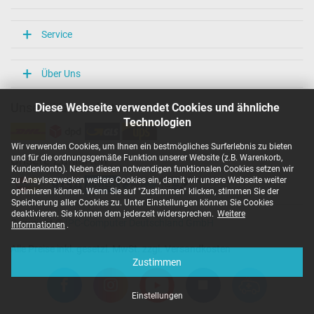
Service
Über Uns
Diese Webseite verwendet Cookies und ähnliche
Unsere Versandarten
Technologien
Wir verwenden Cookies, um Ihnen ein bestmögliches Surferlebnis zu bieten
und für die ordnungsgemäße Funktion unserer Website (z.B. Warenkorb,
Unsere Zahlarten
Kundenkonto). Neben diesen notwendigen funktionalen Cookies setzen wir
zu Anaylsezwecken weitere Cookies ein, damit wir unsere Webseite weiter
optimieren können. Wenn Sie auf "Zustimmen" klicken, stimmen Sie der
Speicherung aller Cookies zu. Unter Einstellungen können Sie Cookies
deaktivieren. Sie können dem jederzeit widersprechen.
Weitere
Copyright ©
IPC-Computer Deutschland GmbH
Informationen
.
Alle Preise inkl. gesetzl. MwSt. zzgl. Versandkosten
Zustimmen
Einstellungen