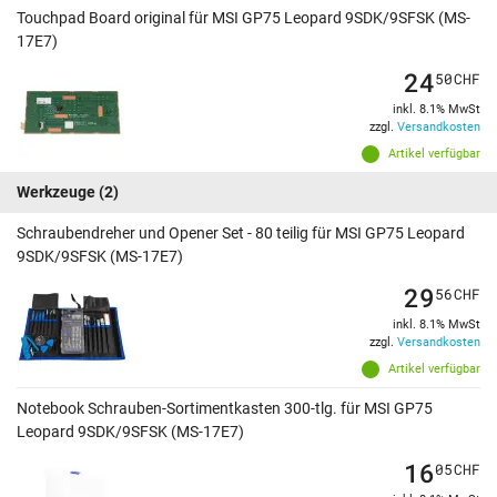
Touchpad Board original für MSI GP75 Leopard 9SDK/9SFSK (MS-
17E7)
24
50
CHF
inkl. 8.1% MwSt
zzgl.
Versandkosten
Artikel verfügbar
Werkzeuge
(2)
Schraubendreher und Opener Set - 80 teilig für MSI GP75 Leopard
9SDK/9SFSK (MS-17E7)
29
56
CHF
inkl. 8.1% MwSt
zzgl.
Versandkosten
Artikel verfügbar
Notebook Schrauben-Sortimentkasten 300-tlg. für MSI GP75
Leopard 9SDK/9SFSK (MS-17E7)
16
05
CHF