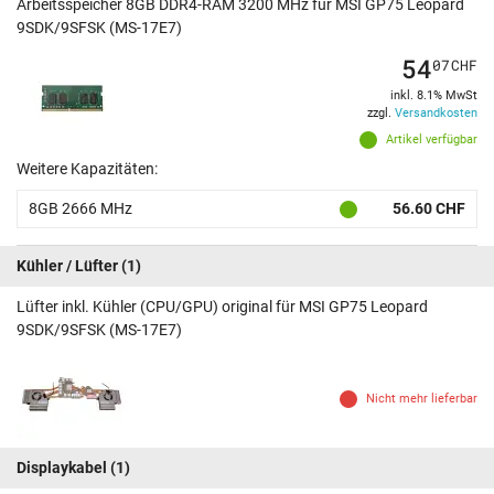
Arbeitsspeicher 8GB DDR4-RAM 3200 MHz für MSI GP75 Leopard
9SDK/9SFSK (MS-17E7)
54
07
CHF
inkl. 8.1% MwSt
zzgl.
Versandkosten
Artikel verfügbar
Weitere Kapazitäten:
8GB 2666 MHz
56.60 CHF
Kühler / Lüfter
(1)
Lüfter inkl. Kühler (CPU/GPU) original für MSI GP75 Leopard
9SDK/9SFSK (MS-17E7)
Nicht mehr lieferbar
Displaykabel
(1)