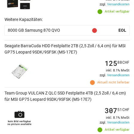
zzgl.
Versandkosten
Artikel verfügbar
Weitere Kapazitäten:
8000 GB Samsung 870 QVO
EOL
Seagate BarraCuda HDD Festplatte 2TB (2,5 Zoll / 6,4 cm) für MSI
GP75 Leopard 9SDK/9SFSK (MS-17E7)
125
88
CHF
inkl. 8.1% MwSt
zzgl.
Versandkosten
Aktuell nicht lieferbar
Team Group VULCAN Z QLC SSD Festplatte 4TB (2,5 Zoll / 6,4 cm)
für MSI GP75 Leopard 9SDK/9SFSK (MS-17E7)
307
51
CHF
inkl. 8.1% MwSt
zzgl.
Versandkosten
Artikel verfügbar