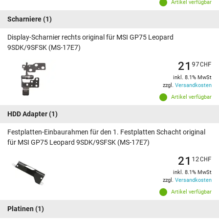
Artikel verfügbar
Scharniere
(1)
Display-Scharnier rechts original für MSI GP75 Leopard
9SDK/9SFSK (MS-17E7)
21
97
CHF
inkl. 8.1% MwSt
zzgl.
Versandkosten
Artikel verfügbar
HDD Adapter
(1)
Festplatten-Einbaurahmen für den 1. Festplatten Schacht original
für MSI GP75 Leopard 9SDK/9SFSK (MS-17E7)
21
12
CHF
inkl. 8.1% MwSt
zzgl.
Versandkosten
Artikel verfügbar
Platinen
(1)