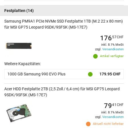
Festplatten
(14)
Samsung PM9A1 PCIe NVMe SSD Festplatte 1TB (M.2 22 x 80 mm)
für MSI GP75 Leopard 9SDK/9SFSK (MS-17E7)
176
57
CHF
inkl. 8.1% MwSt
zzgl.
Versandkosten
Artikel verfügbar
Weitere Kapazitäten:
1000 GB Samsung 990 EVO Plus
179.95 CHF
Acer HDD Festplatte 2TB (2,5 Zoll / 6,4 cm) für MSI GP75 Leopard
9SDK/9SFSK (MS-17E7)
79
41
CHF
inkl. 8.1% MwSt
zzgl.
Versandkosten
Aktuell nicht lieferbar