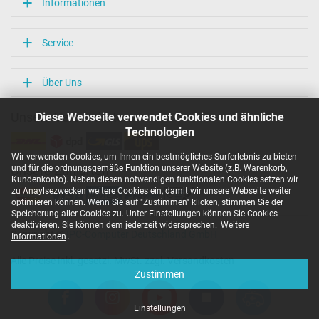
Informationen
Service
Über Uns
Diese Webseite verwendet Cookies und ähnliche
Unsere Versandarten
Technologien
Wir verwenden Cookies, um Ihnen ein bestmögliches Surferlebnis zu bieten
und für die ordnungsgemäße Funktion unserer Website (z.B. Warenkorb,
Unsere Zahlarten
Kundenkonto). Neben diesen notwendigen funktionalen Cookies setzen wir
zu Anaylsezwecken weitere Cookies ein, damit wir unsere Webseite weiter
optimieren können. Wenn Sie auf "Zustimmen" klicken, stimmen Sie der
Speicherung aller Cookies zu. Unter Einstellungen können Sie Cookies
deaktivieren. Sie können dem jederzeit widersprechen.
Weitere
Copyright ©
IPC-Computer Deutschland GmbH
Informationen
.
Alle Preise inkl. gesetzl. MwSt. zzgl. Versandkosten
Zustimmen
Einstellungen