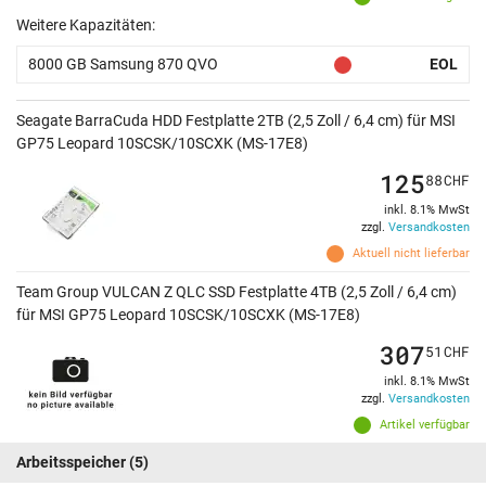
Weitere Kapazitäten:
8000 GB Samsung 870 QVO
EOL
Seagate BarraCuda HDD Festplatte 2TB (2,5 Zoll / 6,4 cm) für MSI
GP75 Leopard 10SCSK/10SCXK (MS-17E8)
125
88
CHF
inkl. 8.1% MwSt
zzgl.
Versandkosten
Aktuell nicht lieferbar
Team Group VULCAN Z QLC SSD Festplatte 4TB (2,5 Zoll / 6,4 cm)
für MSI GP75 Leopard 10SCSK/10SCXK (MS-17E8)
307
51
CHF
inkl. 8.1% MwSt
zzgl.
Versandkosten
Artikel verfügbar
Arbeitsspeicher
(5)