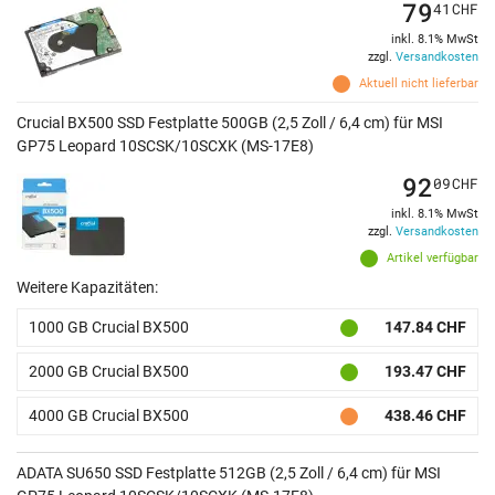
79
41
CHF
inkl. 8.1% MwSt
zzgl.
Versandkosten
Aktuell nicht lieferbar
Crucial BX500 SSD Festplatte 500GB (2,5 Zoll / 6,4 cm) für MSI
GP75 Leopard 10SCSK/10SCXK (MS-17E8)
92
09
CHF
inkl. 8.1% MwSt
zzgl.
Versandkosten
Artikel verfügbar
Weitere Kapazitäten:
1000 GB Crucial BX500
147.84 CHF
2000 GB Crucial BX500
193.47 CHF
4000 GB Crucial BX500
438.46 CHF
ADATA SU650 SSD Festplatte 512GB (2,5 Zoll / 6,4 cm) für MSI