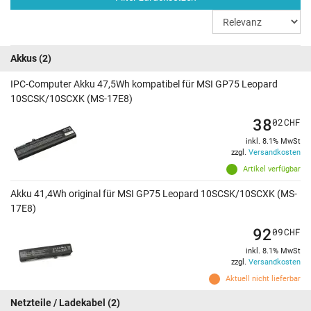
Akkus
(2)
IPC-Computer Akku 47,5Wh kompatibel für MSI GP75 Leopard
10SCSK/10SCXK (MS-17E8)
38
02
CHF
inkl. 8.1% MwSt
zzgl.
Versandkosten
Artikel verfügbar
Akku 41,4Wh original für MSI GP75 Leopard 10SCSK/10SCXK (MS-
17E8)
92
09
CHF
inkl. 8.1% MwSt
zzgl.
Versandkosten
Aktuell nicht lieferbar
Netzteile / Ladekabel
(2)