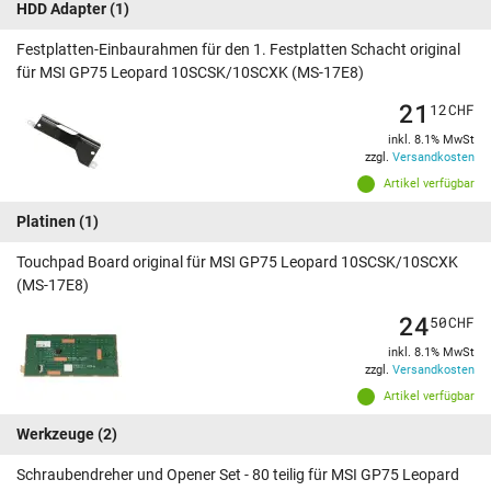
HDD Adapter
(1)
Festplatten-Einbaurahmen für den 1. Festplatten Schacht original
für MSI GP75 Leopard 10SCSK/10SCXK (MS-17E8)
21
12
CHF
inkl. 8.1% MwSt
zzgl.
Versandkosten
Artikel verfügbar
Platinen
(1)
Touchpad Board original für MSI GP75 Leopard 10SCSK/10SCXK
(MS-17E8)
24
50
CHF
inkl. 8.1% MwSt
zzgl.
Versandkosten
Artikel verfügbar
Werkzeuge
(2)
Schraubendreher und Opener Set - 80 teilig für MSI GP75 Leopard