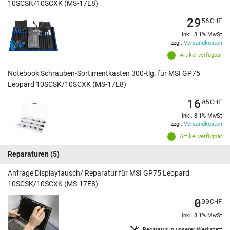
10SCSK/10SCXK (MS-17E8)
29
56
CHF
inkl. 8.1% MwSt
zzgl.
Versandkosten
Artikel verfügbar
Notebook Schrauben-Sortimentkasten 300-tlg. für MSI GP75
Leopard 10SCSK/10SCXK (MS-17E8)
16
05
CHF
inkl. 8.1% MwSt
zzgl.
Versandkosten
Artikel verfügbar
Reparaturen
(5)
Anfrage Displaytausch/ Reparatur für MSI GP75 Leopard
10SCSK/10SCXK (MS-17E8)
0
00
CHF
inkl. 8.1% MwSt
Reparatur in unserer Werkstatt