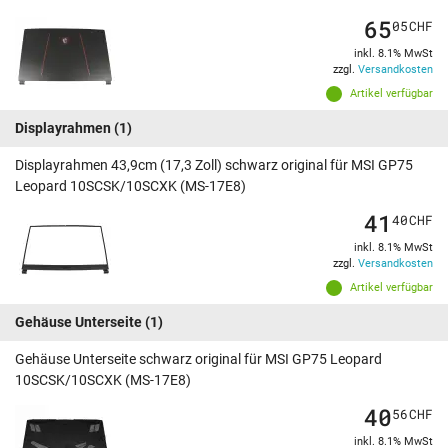
65
05
CHF
inkl. 8.1% MwSt
zzgl.
Versandkosten
Artikel verfügbar
Displayrahmen
(1)
Displayrahmen 43,9cm (17,3 Zoll) schwarz original für MSI GP75
Leopard 10SCSK/10SCXK (MS-17E8)
41
40
CHF
inkl. 8.1% MwSt
zzgl.
Versandkosten
Artikel verfügbar
Gehäuse Unterseite
(1)
Gehäuse Unterseite schwarz original für MSI GP75 Leopard
10SCSK/10SCXK (MS-17E8)
40
56
CHF
inkl. 8.1% MwSt