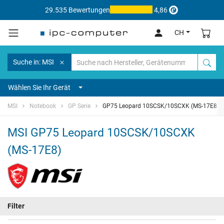
29.535 Bewertungen
4,86
CH
Suche in: MSI
Wählen Sie Ihr Gerät
MSI
Notebook
GP Serie
GP75 Leopard 10SCSK/10SCXK (MS-17E8)
MSI GP75 Leopard 10SCSK/10SCXK
(MS-17E8)
Filter