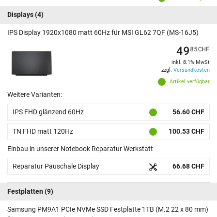
Displays
(4)
IPS Display 1920x1080 matt 60Hz für MSI GL62 7QF (MS-16J5)
49
85
CHF
inkl. 8.1% MwSt
zzgl.
Versandkosten
Artikel verfügbar
Weitere Varianten:
IPS FHD glänzend 60Hz
56.60 CHF
TN FHD matt 120Hz
100.53 CHF
Einbau in unserer Notebook Reparatur Werkstatt
Reparatur Pauschale Display
66.68 CHF
Festplatten
(9)
Samsung PM9A1 PCIe NVMe SSD Festplatte 1TB (M.2 22 x 80 mm)