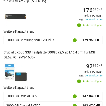
für MSI GL62 7QF (MS-16J5)
176
57
CHF
inkl. 8.1% MwSt
zzgl.
Versandkosten
Artikel verfügbar
Weitere Kapazitäten:
1000 GB Samsung 990 EVO Plus
179.95 CHF
Crucial BX500 SSD Festplatte 500GB (2,5 Zoll / 6,4 cm) für MSI
GL62 7QF (MS-16J5)
92
09
CHF
inkl. 8.1% MwSt
zzgl.
Versandkosten
Artikel verfügbar
Weitere Kapazitäten:
1000 GB Crucial BX500
147.84 CHF
2000 GB Crucial BX500
193.47 CHF