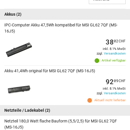
Akkus
(2)
IPC-Computer Akku 47,5Wh kompatibel für MSI GL62 7QF (MS-
16J5)
38
02
CHF
inkl. 8.1% MwSt
zzgl.
Versandkosten
Artikel verfügbar
Akku 41,4Wh original für MSI GL62 7QF (MS-16J5)
92
09
CHF
inkl. 8.1% MwSt
zzgl.
Versandkosten
Aktuell nicht lieferbar
Netzteile / Ladekabel
(2)
Netzteil 180,0 Watt flache Bauform (5,5/2,5) für MSI GL62 7QF
(MS-16J5)