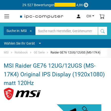
29.527 Bewertungen
4,86
CH
Suche in: MSI
Wählen Sie Ihr Gerät
MSI
Notebook
GE Serie
Raider GE76 12UG/12UGS (MS-17K4)
MSI Raider GE76 12UG/12UGS (MS-
17K4) Original IPS Display (1920x1080)
matt 120Hz