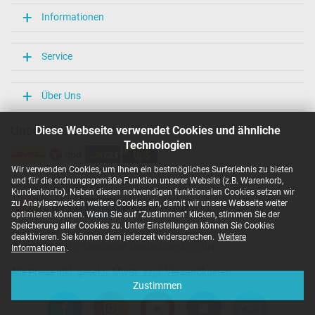
Informationen
Service
Über Uns
Unsere Versandarten
Diese Webseite verwendet Cookies und ähnliche
Technologien
Wir verwenden Cookies, um Ihnen ein bestmögliches Surferlebnis zu bieten
und für die ordnungsgemäße Funktion unserer Website (z.B. Warenkorb,
Unsere Zahlarten
Kundenkonto). Neben diesen notwendigen funktionalen Cookies setzen wir
zu Anaylsezwecken weitere Cookies ein, damit wir unsere Webseite weiter
optimieren können. Wenn Sie auf "Zustimmen" klicken, stimmen Sie der
Speicherung aller Cookies zu. Unter Einstellungen können Sie Cookies
deaktivieren. Sie können dem jederzeit widersprechen.
Weitere
Copyright ©
IPC-Computer Deutschland GmbH
Informationen
.
Alle Preise inkl. gesetzl. MwSt. zzgl. Versandkosten
Zustimmen