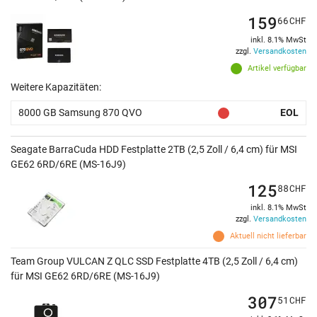
159
66
CHF
inkl. 8.1% MwSt
zzgl.
Versandkosten
Artikel verfügbar
Weitere Kapazitäten:
8000 GB Samsung 870 QVO
EOL
Seagate BarraCuda HDD Festplatte 2TB (2,5 Zoll / 6,4 cm) für MSI
GE62 6RD/6RE (MS-16J9)
125
88
CHF
inkl. 8.1% MwSt
zzgl.
Versandkosten
Aktuell nicht lieferbar
Team Group VULCAN Z QLC SSD Festplatte 4TB (2,5 Zoll / 6,4 cm)
für MSI GE62 6RD/6RE (MS-16J9)
307
51
CHF