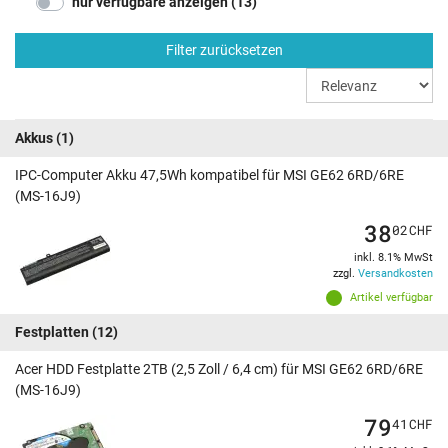
nur verfügbare anzeigen (13)
Filter zurücksetzen
Akkus
(1)
IPC-Computer Akku 47,5Wh kompatibel für MSI GE62 6RD/6RE
(MS-16J9)
38
02
CHF
inkl. 8.1% MwSt
zzgl.
Versandkosten
Artikel verfügbar
Festplatten
(12)
Acer HDD Festplatte 2TB (2,5 Zoll / 6,4 cm) für MSI GE62 6RD/6RE
(MS-16J9)
79
41
CHF