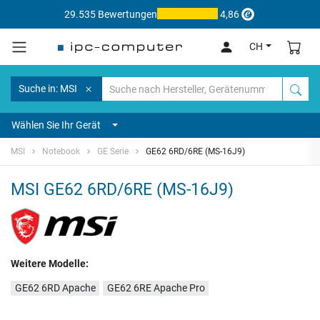
29.535 Bewertungen
4,86
CH
Suche in: MSI
Wählen Sie Ihr Gerät
MSI
Notebook
GE Serie
GE62 6RD/6RE (MS-16J9)
MSI GE62 6RD/6RE (MS-16J9)
Weitere Modelle:
GE62 6RD Apache
GE62 6RE Apache Pro