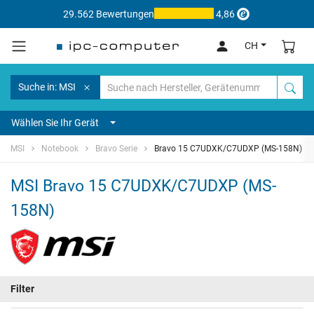
29.562 Bewertungen
4,86
CH
Suche in: MSI
Wählen Sie Ihr Gerät
MSI
Notebook
Bravo Serie
Bravo 15 C7UDXK/C7UDXP (MS-158N)
MSI Bravo 15 C7UDXK/C7UDXP (MS-
158N)
Filter