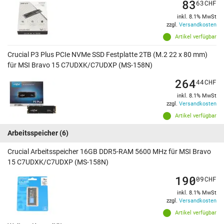
83
63
CHF
inkl. 8.1% MwSt
zzgl.
Versandkosten
Artikel verfügbar
Crucial P3 Plus PCIe NVMe SSD Festplatte 2TB (M.2 22 x 80 mm)
für MSI Bravo 15 C7UDXK/C7UDXP (MS-158N)
264
44
CHF
inkl. 8.1% MwSt
zzgl.
Versandkosten
Artikel verfügbar
Arbeitsspeicher
(6)
Crucial Arbeitsspeicher 16GB DDR5-RAM 5600 MHz für MSI Bravo
15 C7UDXK/C7UDXP (MS-158N)
190
09
CHF
inkl. 8.1% MwSt
zzgl.
Versandkosten
Artikel verfügbar