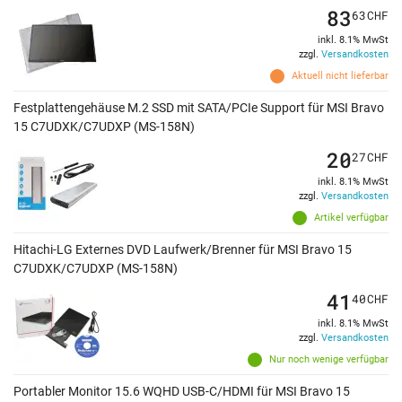
83
63
CHF
inkl. 8.1% MwSt
zzgl.
Versandkosten
Aktuell nicht lieferbar
Festplattengehäuse M.2 SSD mit SATA/PCIe Support für MSI Bravo
15 C7UDXK/C7UDXP (MS-158N)
20
27
CHF
inkl. 8.1% MwSt
zzgl.
Versandkosten
Artikel verfügbar
Hitachi-LG Externes DVD Laufwerk/Brenner für MSI Bravo 15
C7UDXK/C7UDXP (MS-158N)
41
40
CHF
inkl. 8.1% MwSt
zzgl.
Versandkosten
Nur noch wenige verfügbar
Portabler Monitor 15.6 WQHD USB-C/HDMI für MSI Bravo 15