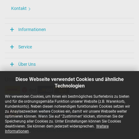
Kontakt
Informationen
Service
Über Uns
Diese Webseite verwendet Cookies und ähnliche
Unsere Versandarten
Technologien
Wir verwenden Cookies, um Ihnen ein bestmögliches Surferlebnis zu bieten
und für die ordnungsgemäße Funktion unserer Website (z.B. Warenkorb,
Unsere Zahlarten
Kundenkonto). Neben diesen notwendigen funktionalen Cookies setzen wir
zu Anaylsezwecken weitere Cookies ein, damit wir unsere Webseite weiter
optimieren können. Wenn Sie auf "Zustimmen" klicken, stimmen Sie der
Speicherung aller Cookies zu. Unter Einstellungen können Sie Cookies
deaktivieren. Sie können dem jederzeit widersprechen.
Weitere
Copyright ©
IPC-Computer Deutschland GmbH
Informationen
.