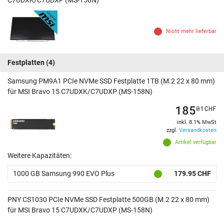
C7UDXK/C7UDXP (MS-158N)
Nicht mehr lieferbar
Festplatten
(4)
Samsung PM9A1 PCIe NVMe SSD Festplatte 1TB (M.2 22 x 80 mm)
für MSI Bravo 15 C7UDXK/C7UDXP (MS-158N)
185
01
CHF
inkl. 8.1% MwSt
zzgl.
Versandkosten
Artikel verfügbar
Weitere Kapazitäten:
1000 GB Samsung 990 EVO Plus
179.95 CHF
PNY CS1030 PCIe NVMe SSD Festplatte 500GB (M.2 22 x 80 mm)
für MSI Bravo 15 C7UDXK/C7UDXP (MS-158N)