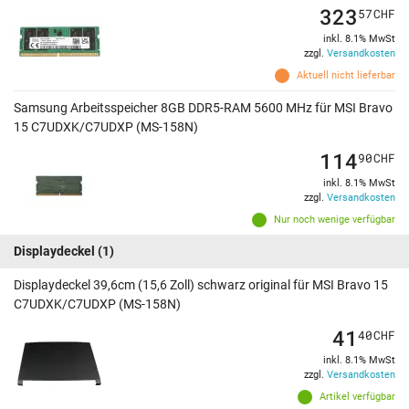
323
57
CHF
inkl. 8.1% MwSt
zzgl.
Versandkosten
Aktuell nicht lieferbar
Samsung Arbeitsspeicher 8GB DDR5-RAM 5600 MHz für MSI Bravo
15 C7UDXK/C7UDXP (MS-158N)
114
90
CHF
inkl. 8.1% MwSt
zzgl.
Versandkosten
Nur noch wenige verfügbar
Displaydeckel
(1)
Displaydeckel 39,6cm (15,6 Zoll) schwarz original für MSI Bravo 15
C7UDXK/C7UDXP (MS-158N)
41
40
CHF
inkl. 8.1% MwSt
zzgl.
Versandkosten
Artikel verfügbar