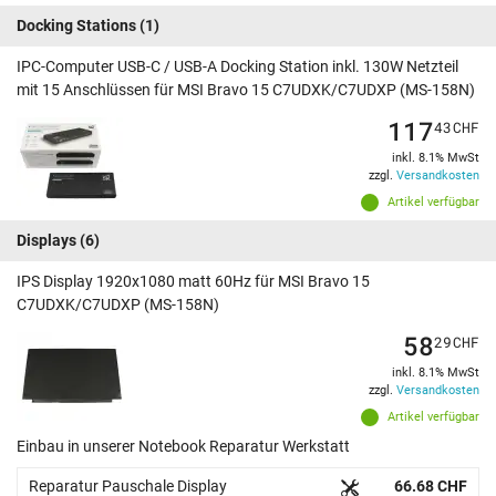
Docking Stations
(1)
IPC-Computer USB-C / USB-A Docking Station inkl. 130W Netzteil
mit 15 Anschlüssen für MSI Bravo 15 C7UDXK/C7UDXP (MS-158N)
117
43
CHF
inkl. 8.1% MwSt
zzgl.
Versandkosten
Artikel verfügbar
Displays
(6)
IPS Display 1920x1080 matt 60Hz für MSI Bravo 15
C7UDXK/C7UDXP (MS-158N)
58
29
CHF
inkl. 8.1% MwSt
zzgl.
Versandkosten
Artikel verfügbar
Einbau in unserer Notebook Reparatur Werkstatt
Reparatur Pauschale Display
66.68 CHF