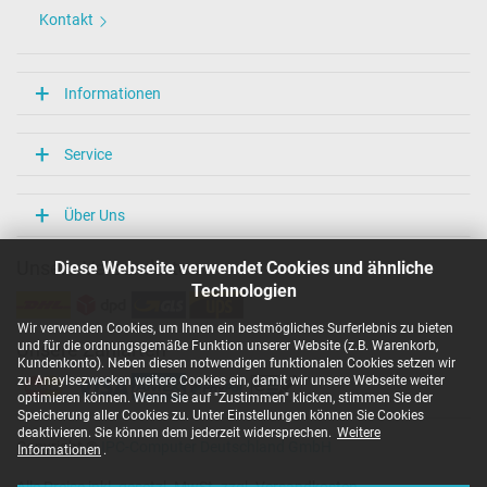
Kontakt
Informationen
Service
Über Uns
Diese Webseite verwendet Cookies und ähnliche
Unsere Versandarten
Technologien
Wir verwenden Cookies, um Ihnen ein bestmögliches Surferlebnis zu bieten
und für die ordnungsgemäße Funktion unserer Website (z.B. Warenkorb,
Unsere Zahlarten
Kundenkonto). Neben diesen notwendigen funktionalen Cookies setzen wir
zu Anaylsezwecken weitere Cookies ein, damit wir unsere Webseite weiter
optimieren können. Wenn Sie auf "Zustimmen" klicken, stimmen Sie der
Speicherung aller Cookies zu. Unter Einstellungen können Sie Cookies
deaktivieren. Sie können dem jederzeit widersprechen.
Weitere
Copyright ©
IPC-Computer Deutschland GmbH
Informationen
.