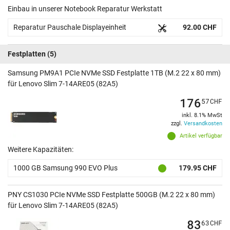
Einbau in unserer Notebook Reparatur Werkstatt
Reparatur Pauschale Displayeinheit
92.00 CHF
Festplatten
(5)
Samsung PM9A1 PCIe NVMe SSD Festplatte 1TB (M.2 22 x 80 mm)
für Lenovo Slim 7-14ARE05 (82A5)
176
57
CHF
inkl. 8.1% MwSt
zzgl.
Versandkosten
Artikel verfügbar
Weitere Kapazitäten:
1000 GB Samsung 990 EVO Plus
179.95 CHF
PNY CS1030 PCIe NVMe SSD Festplatte 500GB (M.2 22 x 80 mm)
für Lenovo Slim 7-14ARE05 (82A5)
83
63
CHF