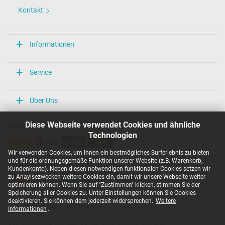
Kontakt
Informationen
Service
Über Uns
Diese Webseite verwendet Cookies und ähnliche
Unsere Versandarten
Technologien
Wir verwenden Cookies, um Ihnen ein bestmögliches Surferlebnis zu bieten
und für die ordnungsgemäße Funktion unserer Website (z.B. Warenkorb,
Unsere Zahlarten
Kundenkonto). Neben diesen notwendigen funktionalen Cookies setzen wir
zu Anaylsezwecken weitere Cookies ein, damit wir unsere Webseite weiter
optimieren können. Wenn Sie auf "Zustimmen" klicken, stimmen Sie der
Speicherung aller Cookies zu. Unter Einstellungen können Sie Cookies
deaktivieren. Sie können dem jederzeit widersprechen.
Weitere
Copyright ©
IPC-Computer Deutschland GmbH
Informationen
.