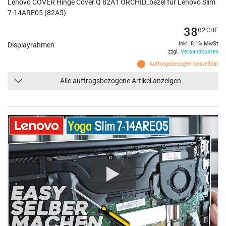
Lenovo COVER Hinge Cover Q 82A1 ORCHID_bezel für Lenovo Slim
7-14ARE05 (82A5)
38
02
CHF
inkl. 8.1% MwSt
Displayrahmen
zzgl.
Versandkosten
Auftragsbezogen bestellbar
Alle auftragsbezogene Artikel anzeigen