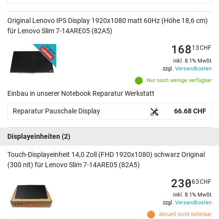
Original Lenovo IPS Display 1920x1080 matt 60Hz (Höhe 18,6 cm)
für Lenovo Slim 7-14ARE05 (82A5)
168
13
CHF
inkl. 8.1% MwSt
zzgl.
Versandkosten
Nur noch wenige verfügbar
Einbau in unserer Notebook Reparatur Werkstatt
Reparatur Pauschale Display
66.68 CHF
Displayeinheiten
(2)
Touch-Displayeinheit 14,0 Zoll (FHD 1920x1080) schwarz Original
(300 nit) für Lenovo Slim 7-14ARE05 (82A5)
230
63
CHF
inkl. 8.1% MwSt
zzgl.
Versandkosten
Aktuell nicht lieferbar