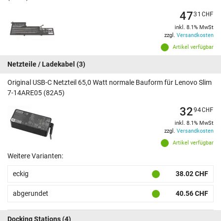
47
31
CHF
inkl. 8.1% MwSt
zzgl.
Versandkosten
Artikel verfügbar
Netzteile / Ladekabel
(3)
Original USB-C Netzteil 65,0 Watt normale Bauform für Lenovo Slim
7-14ARE05 (82A5)
32
94
CHF
inkl. 8.1% MwSt
zzgl.
Versandkosten
Artikel verfügbar
Weitere Varianten:
eckig
38.02 CHF
abgerundet
40.56 CHF
Docking Stations
(4)