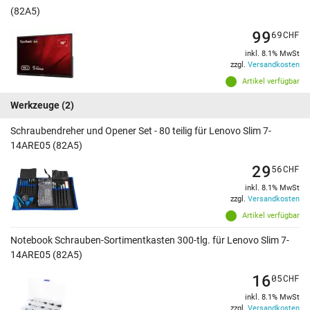
(82A5)
99
69
CHF
inkl. 8.1% MwSt
zzgl.
Versandkosten
Artikel verfügbar
Werkzeuge
(2)
Schraubendreher und Opener Set - 80 teilig für Lenovo Slim 7-
14ARE05 (82A5)
29
56
CHF
inkl. 8.1% MwSt
zzgl.
Versandkosten
Artikel verfügbar
Notebook Schrauben-Sortimentkasten 300-tlg. für Lenovo Slim 7-
14ARE05 (82A5)
16
05
CHF
inkl. 8.1% MwSt
zzgl.
Versandkosten