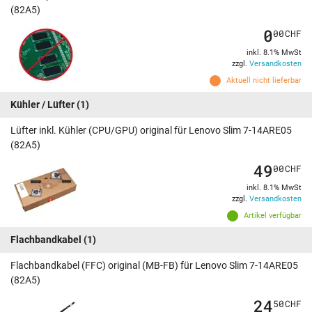
(82A5)
0
00
CHF
inkl. 8.1% MwSt
zzgl.
Versandkosten
Aktuell nicht lieferbar
Kühler / Lüfter
(1)
Lüfter inkl. Kühler (CPU/GPU) original für Lenovo Slim 7-14ARE05
(82A5)
49
00
CHF
inkl. 8.1% MwSt
zzgl.
Versandkosten
Artikel verfügbar
Flachbandkabel
(1)
Flachbandkabel (FFC) original (MB-FB) für Lenovo Slim 7-14ARE05
(82A5)
24
50
CHF