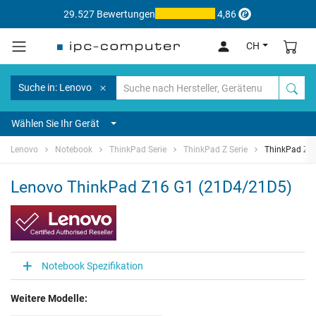
29.527 Bewertungen
4,86
CH
Suche in: Lenovo
Wählen Sie Ihr Gerät
Lenovo
Notebook
ThinkPad Serie
ThinkPad Z Serie
ThinkPad Z1
Lenovo ThinkPad Z16 G1 (21D4/21D5)
Notebook Spezifikation
Weitere Modelle: