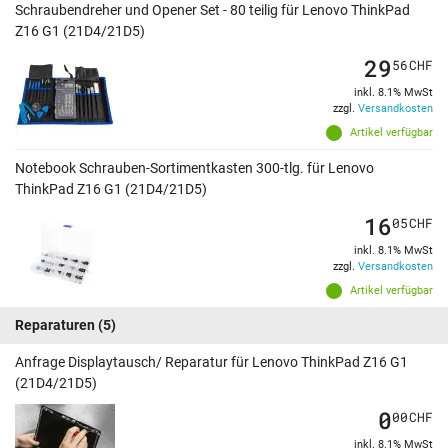
Schraubendreher und Opener Set - 80 teilig für Lenovo ThinkPad
Z16 G1 (21D4/21D5)
29
56
CHF
inkl. 8.1% MwSt
zzgl.
Versandkosten
Artikel verfügbar
Notebook Schrauben-Sortimentkasten 300-tlg. für Lenovo
ThinkPad Z16 G1 (21D4/21D5)
16
05
CHF
inkl. 8.1% MwSt
zzgl.
Versandkosten
Artikel verfügbar
Reparaturen
(5)
Anfrage Displaytausch/ Reparatur für Lenovo ThinkPad Z16 G1
(21D4/21D5)
0
00
CHF
inkl. 8.1% MwSt