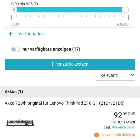
0,00
bis
936,00
0,00
936,00
Verfügbarkeit
nur verfügbare anzeigen (17)
Filter zurücksetzen
Akkus
(1)
Akku 72Wh original für Lenovo ThinkPad Z16 G1 (21D4/21D5)
92
09
CHF
inkl. 8.1% MwSt
zzgl.
Versandkosten
Aktuell nicht lieferbar