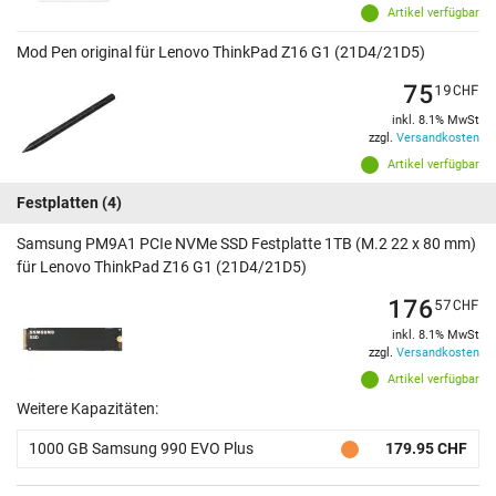
Artikel verfügbar
Mod Pen original für Lenovo ThinkPad Z16 G1 (21D4/21D5)
75
19
CHF
inkl. 8.1% MwSt
zzgl.
Versandkosten
Artikel verfügbar
Festplatten
(4)
Samsung PM9A1 PCIe NVMe SSD Festplatte 1TB (M.2 22 x 80 mm)
für Lenovo ThinkPad Z16 G1 (21D4/21D5)
176
57
CHF
inkl. 8.1% MwSt
zzgl.
Versandkosten
Artikel verfügbar
Weitere Kapazitäten:
1000 GB Samsung 990 EVO Plus
179.95 CHF