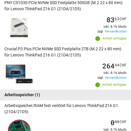
PNY CS1030 PCIe NVMe SSD Festplatte 500GB (M.2 22 x 80 mm)
für Lenovo ThinkPad Z16 G1 (21D4/21D5)
83
63
CHF
inkl. 8.1% MwSt
zzgl.
Versandkosten
Artikel verfügbar
Crucial P3 Plus PCIe NVMe SSD Festplatte 2TB (M.2 22 x 80 mm)
für Lenovo ThinkPad Z16 G1 (21D4/21D5)
264
44
CHF
inkl. 8.1% MwSt
zzgl.
Versandkosten
Artikel verfügbar
Arbeitsspeicher
(1)
Arbeitsspeicher/RAM fest verlötet für Lenovo ThinkPad Z16 G1
(21D4/21D5)
0
00
CHF
inkl. 8.1% MwSt