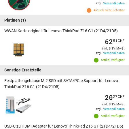
zzgl.
Versandkosten
Aktuell nicht lieferbar
Platinen
(1)
WWAN Karte original für Lenovo ThinkPad Z16 G1 (21D4/21D5)
62
51
CHF
inkl. 8.1% MwSt
zzgl.
Versandkosten
Artikel verfügbar
Sonstige Ersatzteile
Festplattengehäuse M.2 SSD mit SATA/PCIe Support für Lenovo
ThinkPad Z16 G1 (21D4/21D5)
20
27
CHF
inkl. 8.1% MwSt
zzgl.
Versandkosten
Artikel verfügbar
USB-C zu HDMI Adapter für Lenovo ThinkPad Z16 G1 (21D4/21D5)