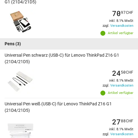
G1 (21D4/21D5)
70
97
CHF
inkl. 8.1% MwSt
zzgl.
Versandkosten
Artikel verfügbar
Pens
(3)
Universal Pen schwarz (USB-C) für Lenovo ThinkPad Z16 G1
(21D4/21D5)
24
50
CHF
inkl. 8.1% MwSt
zzgl.
Versandkosten
Artikel verfügbar
Universal Pen weiß (USB-C) für Lenovo ThinkPad Z16 G1
(21D4/21D5)
27
88
CHF
inkl. 8.1% MwSt
zzgl.
Versandkosten