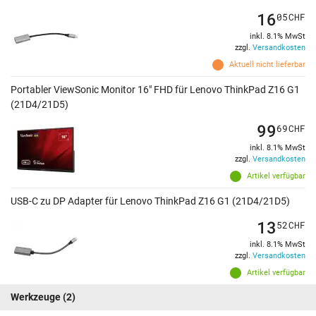
16
05
CHF
inkl. 8.1% MwSt
zzgl.
Versandkosten
Aktuell nicht lieferbar
Portabler ViewSonic Monitor 16" FHD für Lenovo ThinkPad Z16 G1
(21D4/21D5)
99
69
CHF
inkl. 8.1% MwSt
zzgl.
Versandkosten
Artikel verfügbar
USB-C zu DP Adapter für Lenovo ThinkPad Z16 G1 (21D4/21D5)
13
52
CHF
inkl. 8.1% MwSt
zzgl.
Versandkosten
Artikel verfügbar
Werkzeuge
(2)