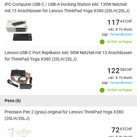
IPC-Computer USB-C / USB-A Docking Station inkl. 130W Netzteil
mit 15 Anschlüssen für Lenovo ThinkPad Yoga X380 (20LH/20LJ)
117
43
CHF
inkl. 8.1% MwSt
zzgl.
Versandkosten
Artikel verfügbar
Lenovo USB-C Port Replikator inkl. 90W Netzteil mit 13 Anschlüssen
für ThinkPad Yoga X380 (20LH/20LJ)
122
50
CHF
inkl. 8.1% MwSt
zzgl.
Versandkosten
Artikel verfügbar
Pens
(6)
Precision Pen 2 (grau) original für Lenovo ThinkPad Yoga X380
(20LH/20LJ)
72
65
CHF