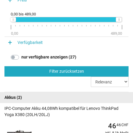
ThinkPad Yoga X380 (20LJS13G00)
ThinkPad Yoga X380 (20LJS15L1L)
0,00
bis
489,00
ThinkPad Yoga X380 (20LJS4LQ00)
ThinkPad Yoga X380 (20LJS2RV00)
0,00
489,00
Verfügbarkeit
nur verfügbare anzeigen (27)
Filter zurücksetzen
Akkus
(2)
IPC-Computer Akku 44,08Wh kompatibel für Lenovo ThinkPad
Yoga X380 (20LH/20LJ)
46
46
CHF
inkl. 8.1% MwSt