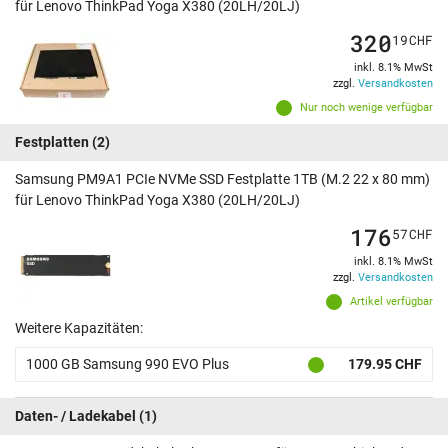
für Lenovo ThinkPad Yoga X380 (20LH/20LJ)
320
19
CHF
inkl. 8.1% MwSt
zzgl.
Versandkosten
Nur noch wenige verfügbar
Festplatten
(2)
Samsung PM9A1 PCIe NVMe SSD Festplatte 1TB (M.2 22 x 80 mm)
für Lenovo ThinkPad Yoga X380 (20LH/20LJ)
176
57
CHF
inkl. 8.1% MwSt
zzgl.
Versandkosten
Artikel verfügbar
Weitere Kapazitäten:
1000 GB Samsung 990 EVO Plus
179.95 CHF
Daten- / Ladekabel
(1)