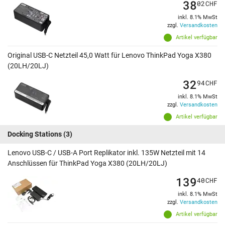
38
02
CHF
inkl. 8.1% MwSt
zzgl.
Versandkosten
Artikel verfügbar
Original USB-C Netzteil 45,0 Watt für Lenovo ThinkPad Yoga X380
(20LH/20LJ)
32
94
CHF
inkl. 8.1% MwSt
zzgl.
Versandkosten
Artikel verfügbar
Docking Stations
(3)
Lenovo USB-C / USB-A Port Replikator inkl. 135W Netzteil mit 14
Anschlüssen für ThinkPad Yoga X380 (20LH/20LJ)
139
40
CHF
inkl. 8.1% MwSt
zzgl.
Versandkosten
Artikel verfügbar