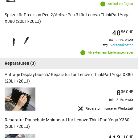
Artikel verfügbar
Spitze für Precision Pen 2/Active Pen 3 für Lenovo ThinkPad Yoga
X380 (20LH/20LJ)
40
56
CHF
inkl. 8.1% MwSt
zzgl.
Versandkosten
Ab externem Lieferantenlager
Reparaturen
(3)
Anfrage Displaytausch/ Reparatur für Lenovo ThinkPad Yoga X380
(20LH/20LJ)
0
00
CHF
inkl. 8.1% MwSt
Reparatur in unserer Werkstatt
Reparatur Pauschale Mainboard für Lenovo ThinkPad Yoga X380
(20LH/20LJ)
413
11
CHF