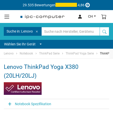
29.535 Bewertungen
4,86
CH
Suche in: Lenovo
Wählen Sie Ihr Gerät
Lenovo
Notebook
ThinkPad Serie
ThinkPad Yoga Serie
ThinkPad
Lenovo ThinkPad Yoga X380
(20LH/20LJ)
Notebook Spezifikation