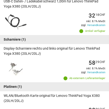
USB-C Daten- / Ladekabel schwarz 1,00m für Lenovo ThinkPad
Yoga X380 (20LH/20LJ)
32
10
CHF
inkl. 8.1% MwSt
zzgl.
Versandkosten
Artikel verfügbar
Scharniere
(1)
Display-Scharniere rechts und links original für Lenovo ThinkPad
Yoga X380 (20LH/20LJ)
58
29
CHF
inkl. 8.1% MwSt
zzgl.
Versandkosten
Ab externem Lieferantenlager
Platinen
(1)
WLAN/Bluetooth Karte original für Lenovo ThinkPad Yoga X380
(20LH/20LJ)
86
CHF