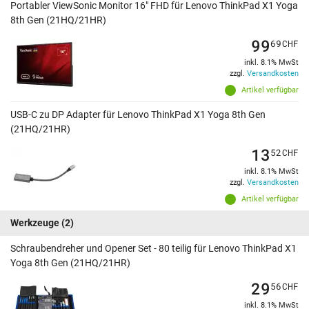
Portabler ViewSonic Monitor 16" FHD für Lenovo ThinkPad X1 Yoga
8th Gen (21HQ/21HR)
99
69
CHF
inkl. 8.1% MwSt
zzgl.
Versandkosten
Artikel verfügbar
USB-C zu DP Adapter für Lenovo ThinkPad X1 Yoga 8th Gen
(21HQ/21HR)
13
52
CHF
inkl. 8.1% MwSt
zzgl.
Versandkosten
Artikel verfügbar
Werkzeuge
(2)
Schraubendreher und Opener Set - 80 teilig für Lenovo ThinkPad X1
Yoga 8th Gen (21HQ/21HR)
29
56
CHF
inkl. 8.1% MwSt