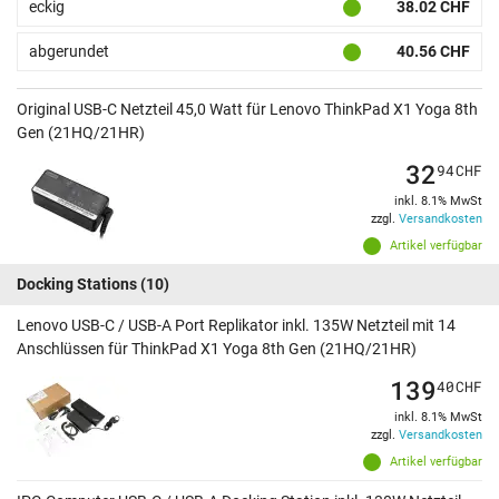
eckig
38.02 CHF
abgerundet
40.56 CHF
Original USB-C Netzteil 45,0 Watt für Lenovo ThinkPad X1 Yoga 8th
Gen (21HQ/21HR)
32
94
CHF
inkl. 8.1% MwSt
zzgl.
Versandkosten
Artikel verfügbar
Docking Stations
(10)
Lenovo USB-C / USB-A Port Replikator inkl. 135W Netzteil mit 14
Anschlüssen für ThinkPad X1 Yoga 8th Gen (21HQ/21HR)
139
40
CHF
inkl. 8.1% MwSt
zzgl.
Versandkosten
Artikel verfügbar