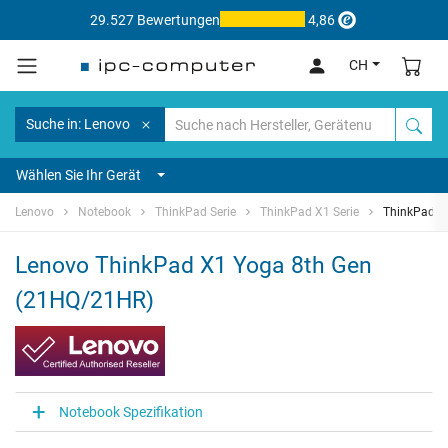
29.527 Bewertungen
4,86
CH
Suche in: Lenovo
Wählen Sie Ihr Gerät
Lenovo
Notebook
ThinkPad Serie
ThinkPad X1 Serie
ThinkPad X
Lenovo ThinkPad X1 Yoga 8th Gen
(21HQ/21HR)
Notebook Spezifikation