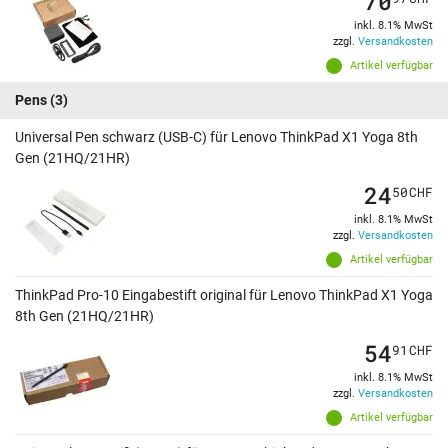
70
inkl. 8.1% MwSt
zzgl.
Versandkosten
Artikel verfügbar
Pens
(3)
Universal Pen schwarz (USB-C) für Lenovo ThinkPad X1 Yoga 8th
Gen (21HQ/21HR)
24
50
CHF
inkl. 8.1% MwSt
zzgl.
Versandkosten
Artikel verfügbar
ThinkPad Pro-10 Eingabestift original für Lenovo ThinkPad X1 Yoga
8th Gen (21HQ/21HR)
54
91
CHF
inkl. 8.1% MwSt
zzgl.
Versandkosten
Artikel verfügbar