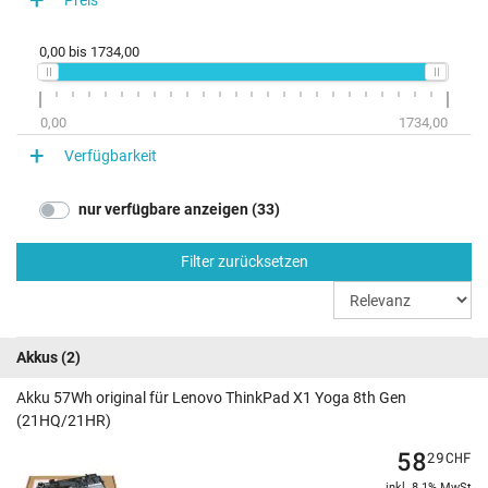
ThinkPad X1 Yoga 8th Gen (21HQ005TPB)
ThinkPad X1 Yoga 8th Gen (21HQ005CMH)
0,00
bis
1734,00
ThinkPad X1 Yoga 8th Gen (21HQ003CUK)
ThinkPad X1 Yoga 8th Gen (21HQCTO1WWDE1)
0,00
1734,00
ThinkPad X1 Yoga 8th Gen (21HQCTO1WWDE3)
Verfügbarkeit
ThinkPad X1 Yoga 8th Gen (21HRS9DH00)
nur verfügbare anzeigen (33)
Filter zurücksetzen
Akkus
(2)
Akku 57Wh original für Lenovo ThinkPad X1 Yoga 8th Gen
(21HQ/21HR)
58
29
CHF
inkl. 8.1% MwSt