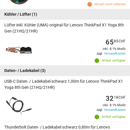
Aktuell nicht lieferbar
Kühler / Lüfter
(1)
Lüfter inkl. Kühler (UMA) original für Lenovo ThinkPad X1 Yoga 8th
Gen (21HQ/21HR)
65
05
CHF
inkl. 8.1% MwSt
zzgl.
Versandkosten
Artikel verfügbar
Daten- / Ladekabel
(3)
USB-C Daten- / Ladekabel schwarz 1,00m für Lenovo ThinkPad X1
Yoga 8th Gen (21HQ/21HR)
32
10
CHF
inkl. 8.1% MwSt
zzgl.
Versandkosten
Artikel verfügbar
Thunderbolt Daten- / Ladekabel schwarz 0,80m für Lenovo