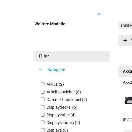
Weitere Modelle:
Think
Think
Think
Think
Filter
Think
Think
Kategorie
Akku
Think
Akku
Think
Akkus (2)
Think
Arbeitsspeicher (8)
Daten- / Ladekabel (2)
Think
Displaydeckel (6)
Think
Displaykabel (4)
IPC-
Displayrahmen (5)
Displays (8)