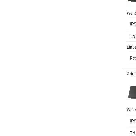
Weit
IP
TN
Einb
Rep
Orig
Weit
IP
TN