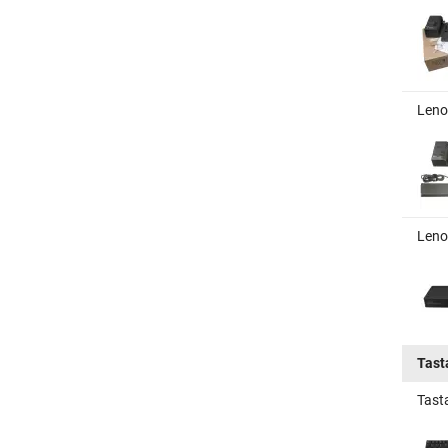
Leno
Leno
Tast
Tast