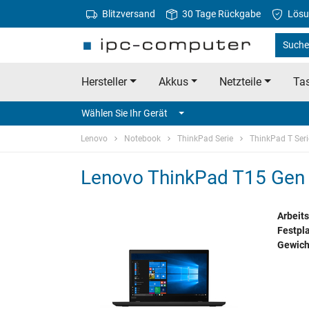
Blitzversand
30 Tage Rückgabe
Lösu
Suche
Hersteller
Akkus
Netzteile
Tas
Wählen Sie Ihr Gerät
Lenovo
Notebook
ThinkPad Serie
ThinkPad T Seri
Lenovo ThinkPad T15 Ge
Arbeits
Festpla
Gewich