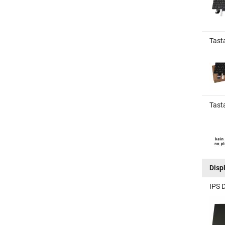
Tast
Tast
Disp
IPS 