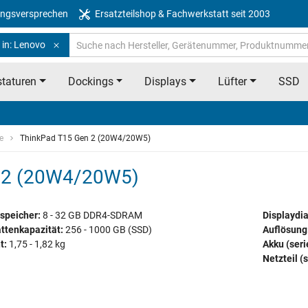
ngsversprechen
Ersatzteilshop & Fachwerkstatt seit 2003
 in: Lenovo
taturen
Dockings
Displays
Lüfter
SSD
e
ThinkPad T15 Gen 2 (20W4/20W5)
n 2 (20W4/20W5)
speicher:
8 - 32 GB DDR4-SDRAM
Displaydi
ttenkapazität:
256 - 1000 GB (SSD)
Auflösung
t:
1,75 - 1,82 kg
Akku (ser
Netzteil (