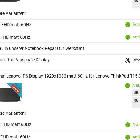
ere Varianten:
S FHD matt 60Hz
Arti
 FHD matt 60Hz
Arti
au in unserer Notebook Reparatur Werkstatt
aratur Pauschale Display
Repa
inal Lenovo IPS Display 1920x1080 matt 60Hz für Lenovo ThinkPad T1
Arti
ere Varianten:
S FHD matt 60Hz
Nur 
 FHD matt 60Hz
Arti