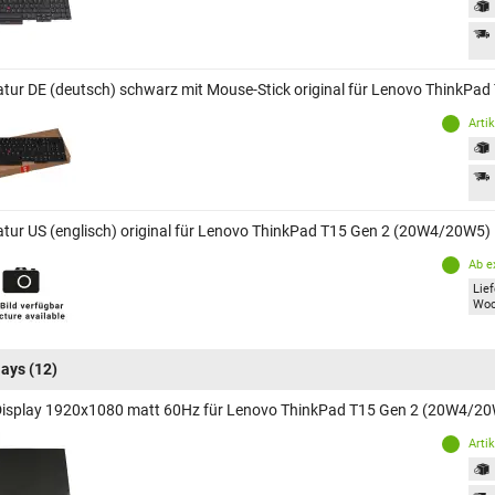
atur DE (deutsch) schwarz mit Mouse-Stick original für Lenovo ThinkP
Arti
atur US (englisch) original für Lenovo ThinkPad T15 Gen 2 (20W4/20W5)
Ab e
Lief
Wo
lays
(12)
Display 1920x1080 matt 60Hz für Lenovo ThinkPad T15 Gen 2 (20W4/2
Arti