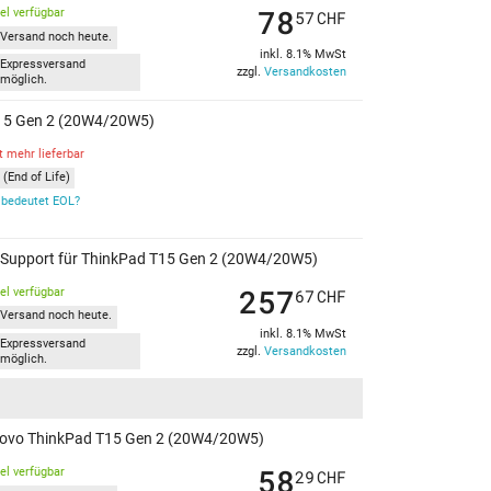
78
kel verfügbar
57
CHF
Versand noch heute.
inkl. 8.1% MwSt
Expressversand
zzgl.
Versandkosten
möglich.
 T15 Gen 2 (20W4/20W5)
t mehr lieferbar
(End of Life)
bedeutet EOL?
re Support für ThinkPad T15 Gen 2 (20W4/20W5)
257
kel verfügbar
67
CHF
Versand noch heute.
inkl. 8.1% MwSt
Expressversand
zzgl.
Versandkosten
möglich.
Lenovo ThinkPad T15 Gen 2 (20W4/20W5)
58
kel verfügbar
29
CHF