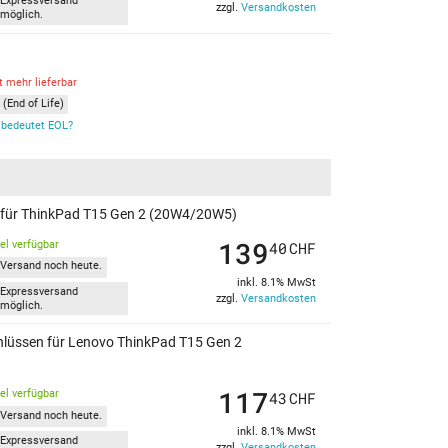
Expressversand
zzgl.
Versandkosten
möglich.
t mehr lieferbar
(End of Life)
bedeutet EOL?
en für ThinkPad T15 Gen 2 (20W4/20W5)
139
kel verfügbar
40
CHF
Versand noch heute.
inkl. 8.1% MwSt
Expressversand
zzgl.
Versandkosten
möglich.
chlüssen für Lenovo ThinkPad T15 Gen 2
117
kel verfügbar
43
CHF
Versand noch heute.
inkl. 8.1% MwSt
Expressversand
zzgl.
Versandkosten