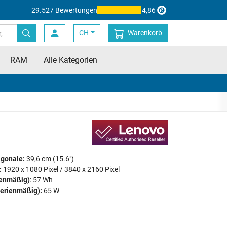
29.527 Bewertungen
4,86
CH
Warenkorb
RAM
Alle Kategorien
agonale:
39,6 cm (15.6")
:
1920 x 1080 Pixel / 3840 x 2160 Pixel
ienmäßig)
: 57 Wh
serienmäßig):
65 W