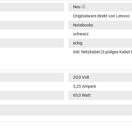
Neu
Originalware direkt von Lenovo
Notebooks
schwarz
eckig
inkl. Netzkabel (3-poliges Kabel 
20,0 Volt
3,25 Ampere
65,0 Watt
15V / 3A / 45,0W
20V / 3,25A / 65,0W
5V / 3A / 15,0W
9V / 3A / 27,0W
100-240V / 50-60Hz