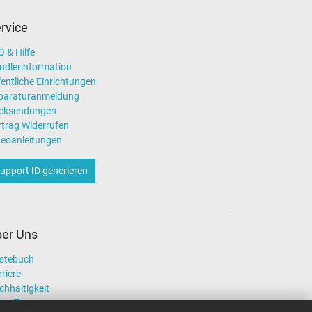
rvice
 & Hilfe
ndlerinformation
entliche Einrichtungen
paraturanmeldung
cksendungen
rtrag Widerrufen
deoanleitungen
upport ID generieren
er Uns
stebuch
riere
chhaltigkeit
ser Team