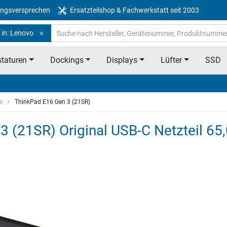
ngsversprechen
Ersatzteilshop & Fachwerkstatt seit 2003
 in: Lenovo
taturen
Dockings
Displays
Lüfter
SSD
e
ThinkPad E16 Gen 3 (21SR)
 (21SR) Original USB-C Netzteil 65