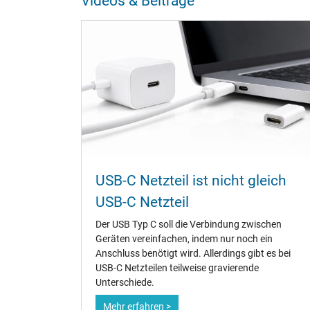
Videos & Beiträge
Energieeffizienz
Notebook Stecker
Steckertyp / -form
Länge Anschlusskabel (m) (ca.)
Maße
Länge / Breite / Höhe
USB-C Netzteil ist nicht gleich
Weitere Daten
USB-C Netzteil
Überlast-, kurzschluss- und überhitzungsgeschützt
Der USB Typ C soll die Verbindung zwischen
Geräten vereinfachen, indem nur noch ein
Prüfsiegel
Anschluss benötigt wird. Allerdings gibt es bei
USB-C Netzteilen teilweise gravierende
Unterschiede.
Mehr erfahren >