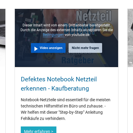
VI
Dieser Inhalt wird von einem Drittanbieter bereitgestellt.
Durch die Anzeige des externen Inhalts akzeptieren Sie die
USB-C / 180° gerade
Bedingungen
von youtube.de.
1.75 m
Video anzeigen
Nicht mehr fragen
90 mm / 45 mm / 26 mm
Defektes Notebook Netzteil
erkennen - Kaufberatung
Ja
Notebook-Netzteile sind essentiell für die meisten
CCC
technischen Hilfsmittel im Büro und zuhause. -
CE
Wir helfen mit dieser "Step-by-Step" Anleitung
NOM NYCE
Fehlkäufe zu verhindern.
TÜV Argentina Certificado
TÜV Geprüfte Sicherheit
Mehr erfahren >