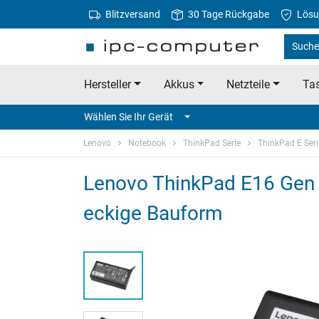
Blitzversand
30 Tage Rückgabe
Lösu
Suche
Hersteller
Akkus
Netzteile
Tas
Wählen Sie Ihr Gerät
Lenovo
Notebook
ThinkPad Serie
ThinkPad E Seri
Lenovo ThinkPad E16 Gen 3
eckige Bauform