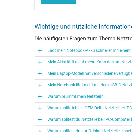
Weiter Informationen zum Laden Ihres Notebooks mi
oder anderen Themen besuchen Sie gerne unsere
Not
Wichtige und nützliche Informatio
eigenen
IPC-Blog
.
Die häufigsten Fragen zum Thema Netztei
Kategorisierung
Lädt mein Notebook-Akku schneller mit einem s
Kategorie
Mein Akku lädt nicht mehr. Kann das am Netzte
Verwendung
Mein Laptop-Modell hat verschiedene verfügba
Mein Notebook lädt nicht mit dem USB-C-Netzte
Warum brummt mein Netzteil?
Warum sollte ich ein OEM Delta Netzteil bei I
Warum solltest du Netzteile bei IPC‑Computer
Warum solltest du nur Original-Netzteile eins