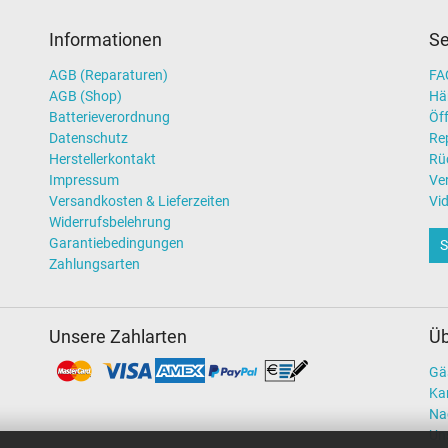
Informationen
Se
AGB (Reparaturen)
FAQ
AGB (Shop)
Hä
Batterieverordnung
Öff
Datenschutz
Re
Herstellerkontakt
Rü
Impressum
Ve
Versandkosten & Lieferzeiten
Vi
Widerrufsbelehrung
Garantiebedingungen
S
Zahlungsarten
Unsere Zahlarten
Üb
Gä
Kar
Na
Un