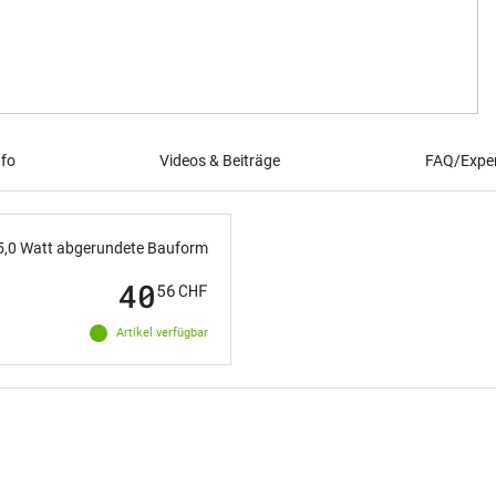
nfo
Videos & Beiträge
FAQ/Exper
5,0 Watt abgerundete Bauform
40
56
CHF
Artikel verfügbar