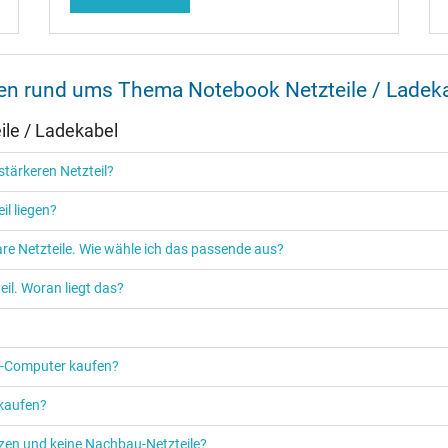
UL Listed
t einem USB-C Ladekabel können Sie in unserem
Blogbeitrag
nachlesen. B
ebook FAQ – Häufig gestellte Fragen
oder werfen Sie einen Blick in die
nen rund ums Thema Notebook Netzteile / Ladek
le / Ladekabel
tärkeren Netzteil?
Netzteil
il liegen?
Notebook / Laptop
re Netzteile. Wie wähle ich das passende aus?
il. Woran liegt das?
PC‑Computer kaufen?
 kaufen?
etzen und keine Nachbau-Netzteile?