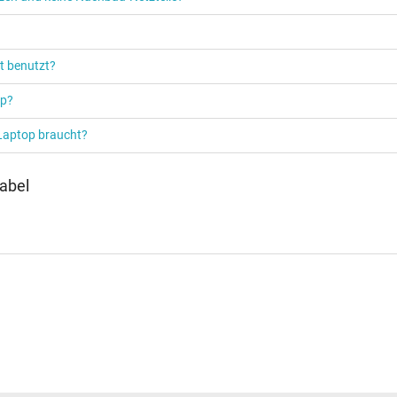
t benutzt?
op?
 Laptop braucht?
abel